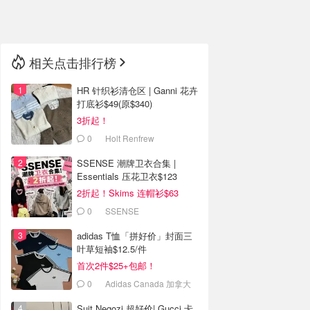
🇳🇿
新西兰
相关点击排行榜
HR 针织衫清仓区 | Ganni 花卉
打底衫$49(原$340)
3折起！
0
Holt Renfrew
SSENSE 潮牌卫衣合集 |
Essentials 压花卫衣$123
2折起！Skims 连帽衫$63
0
SSENSE
adidas T恤「拼好价」封面三
叶草短袖$12.5/件
首次2件$25+包邮！
0
Adidas Canada 加拿大
官网
Suit Negozi 超好价| Gucci 卡