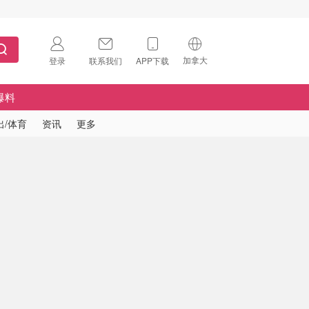
加拿大
登录
联系我们
APP下载
🇺🇸
美国
爆料
🇨🇳
中国
出/体育
资讯
更多
🇨🇦
加拿大
扫码下载 App
🇬🇧
英国
Download on the
App Store
🇩🇪
德国
Download the
Android App
🇫🇷
法国
🇮🇹
意大利
🇦🇺
澳洲