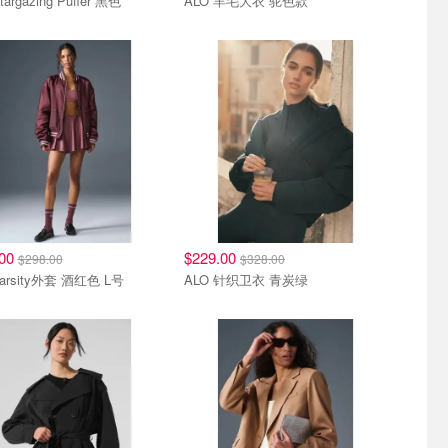
targazing Puffer 黑色
ALO 羊毛大衣 驼色款
.00
$229.00
$298.00
$328.00
Varsity外套 酒红色 L号
ALO 针织卫衣 青炭绿