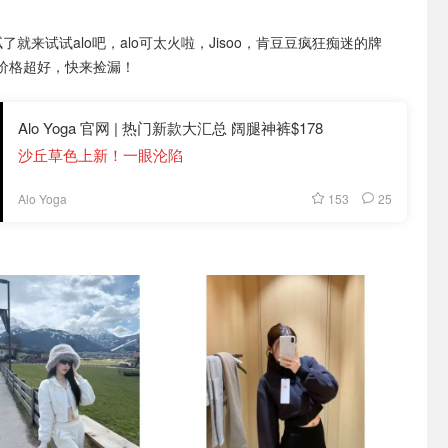
穿腻了就来试试alo吧，alo可太火啦，Jisoo，肯豆豆疯狂痴迷的牌
价格超好，快来捡漏！
Alo Yoga 官网 | 热门新款大汇总 阔腿神裤$178
沙丘草色上新！一眼沦陷
153
25
Alo Yoga