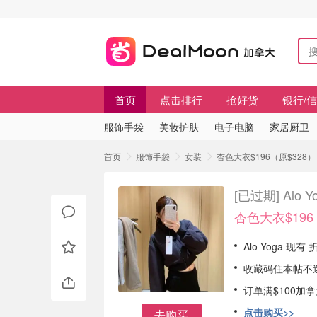
首页
点击排行
抢好货
银行/
服饰手袋
美妆护肤
电子电脑
家居厨卫
首页
服饰手袋
女装
杏色大衣$196（原$328）
[已过期]
Alo
杏色大衣$196
Alo Yoga 现
收藏码住本帖不
订单满$100加
点击购买>>
去购买