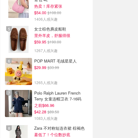
热卖！库存紧张
$54.00
$108.00
1406人感兴趣
女士棕色麂皮船鞋
里外羊皮，舒服得很
$59.95
$190.00
1267人感兴趣
POP MART 毛绒星星人
$29.99
$33.99
1265人感兴趣
Polo Ralph Lauren French
Terry 女童连帽卫衣 7-16码
之前$66.96
$42.28
$89.50
1083人感兴趣
Zara 不对称短连衣裙 棕褐色
蕞低了！个位数抄底