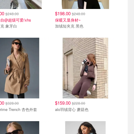
.00
$198.00
$248.00
$248.00
自@超级可爱/xhs
保暖又显身材~
克 象牙白
加绒短夹克 黑色
.00
$159.00
$328.00
$228.00
Prime Trench 杏色外套
alo羽绒背心 蘑菇色