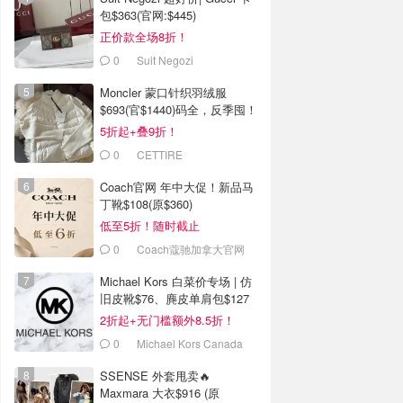
包$363(官网:$445)
正价款全场8折！
0
Suit Negozi
Moncler 蒙口针织羽绒服
$693(官$1440)码全，反季囤！
5折起+叠9折！
0
CETTIRE
Coach官网 年中大促！新品马
丁靴$108(原$360)
低至5折！随时截止
0
Coach蔻驰加拿大官网
Michael Kors 白菜价专场 | 仿
旧皮靴$76、麂皮单肩包$127
2折起+无门槛额外8.5折！
0
Michael Kors Canada
SSENSE 外套甩卖🔥
Maxmara 大衣$916 (原