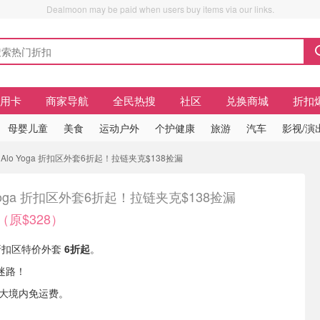
Dealmoon may be paid when users buy items via our links.
信用卡
商家导航
全民热搜
社区
兑换商城
折扣
母婴儿童
美食
运动户外
个护健康
旅游
汽车
影视/演
 Alo Yoga 折扣区外套6折起！拉链夹克$138捡漏
 Yoga 折扣区外套6折起！拉链夹克$138捡漏
（原$328）
有 折扣区特价外套
6折起
。
迷路！
拿大境内免运费。