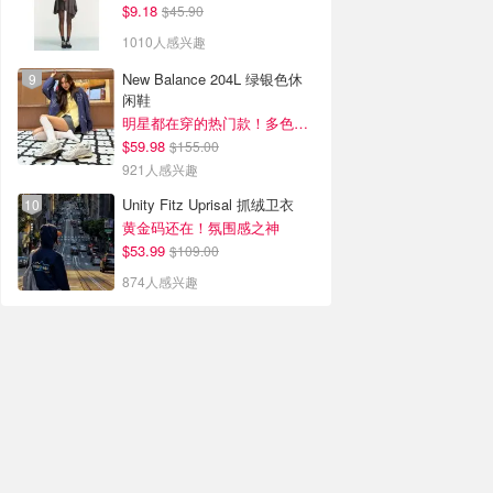
$9.18
$45.90
1010人感兴趣
New Balance 204L 绿银色休
闲鞋
明星都在穿的热门款！多色可选 3.8折
$59.98
$155.00
921人感兴趣
Unity Fitz Uprisal 抓绒卫衣
黄金码还在！氛围感之神
$53.99
$109.00
874人感兴趣