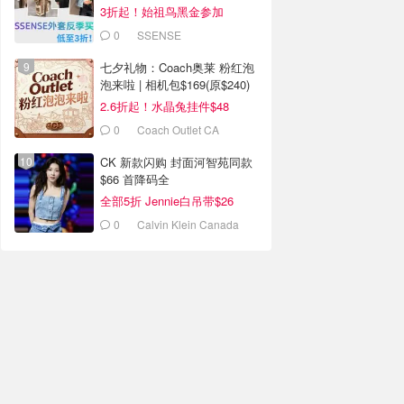
$2130）
3折起！始祖鸟黑金参加
0
SSENSE
七夕礼物：Coach奥莱 粉红泡
泡来啦 | 相机包$169(原$240)
2.6折起！水晶兔挂件$48
0
Coach Outlet CA
CK 新款闪购 封面河智苑同款
$66 首降码全
全部5折 Jennie白吊带$26
0
Calvin Klein Canada