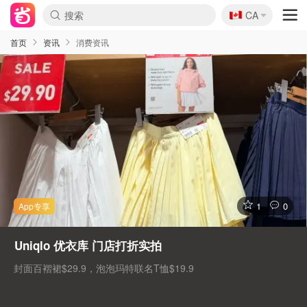
🇨🇦
CA
首页
资讯
消费资讯
1
0
Uniqlo 优衣库 门店打折实拍
封面百褶裙$29.9，泡泡玛特联名T恤$19.9