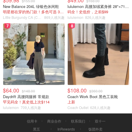
$59.98
$49.00
$155.00
$168.00
New Balance 204L 绿银色休闲鞋
lululemon 高腰加绒紧身裤 28"≈71cm 5个口袋
明星都在穿的热门款！多色可选 3.8折
码全！史低价，之前$99
Little Burgundy CA (CA）
869人感兴趣
lululemon
826人感兴趣
7
8
$64.00
$108.00
$148.00
$360.00
Daydrift 高腰阔腿裤 常规款
Coach Work Boot 黑色工装靴
罕见码全！真史低上次$114
上新
lululemon
709人感兴趣
Coach Outlet
628人感兴趣
信用卡
商业合作
联系我们
双十一
黑五
InRewards
饭团外卖