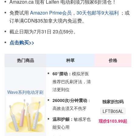
Amazon.ca 现有 Laifen 电动剃须刀独家6折清仓！
免费试用
Amazon Prime会员
，
30天包邮等9大福利
；或
订单满CDN$35加拿大境内免运费。
截止日期为7月31日 23点59分。
点击购买>>
热门商品
种草
价格
60°摆动：
模拟牙医
推荐巴氏刷牙法，清
洁更到位
Wave系列电动牙刷
26000次/分钟震动
：
独家折扣码
高效去渍又不伤牙
LFTB05AL
温和护龈：
敏感牙也
现价$103.99起
能安心用