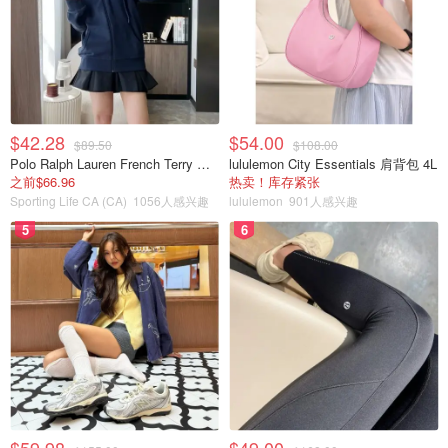
$42.28
$54.00
$89.50
$108.00
Polo Ralph Lauren French Terry 女童连帽卫衣 7-16码
lululemon City Essentials 肩背包 4L
之前$66.96
热卖！库存紧张
Sporting Life CA (CA)
1056人感兴趣
lululemon
901人感兴趣
5
6