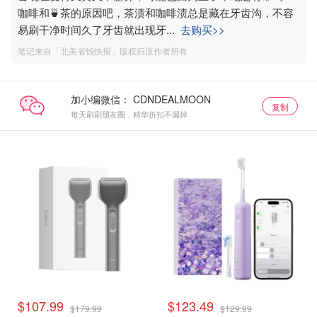
咖啡和🍵茶的原因吧，茶渍和咖啡渍总是藏在牙齿沟，不容
易刷干净时间久了牙齿就出现牙
...
去购买>>
笔记来自「北美省钱快报」版权归原作者所有
加小编微信：
复制
每天刷刷朋友圈，精华折扣不漏掉
$107.99
$123.49
$179.99
$129.99