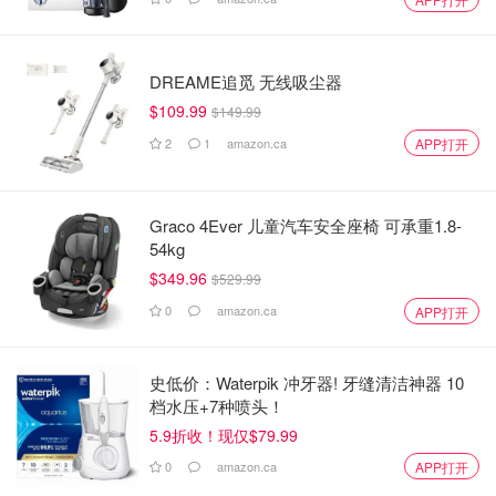
DREAME追觅 无线吸尘器
$109.99
$149.99
2
1
amazon.ca
APP打开
Graco 4Ever 儿童汽车安全座椅 可承重1.8-
54kg
$349.96
$529.99
0
amazon.ca
APP打开
史低价：Waterpik 冲牙器! 牙缝清洁神器 10
档水压+7种喷头！
5.9折收！现仅$79.99
0
amazon.ca
APP打开