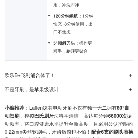
用，冲洗即净
120分钟续航：
1分钟
快充=8分钟使用，出
门不焦虑
5°倾斜刀头：
操作更
顺手，剃须更贴合
欧乐B+飞利浦合体了！
不是牙刷，是苹果级设计
小编推荐
：Laifen徕芬电动牙刷不仅有独一无二拥有
60°自
动扫刷
，模拟
巴氏刷牙
法科学清洁，高达每分钟
66000次
振
动频率，将口腔健康水平提升至新高度。且采用公认护龈的
0.22mm尖丝软刷毛，牙齿敏感也不怕！
配合6支的刷头替换