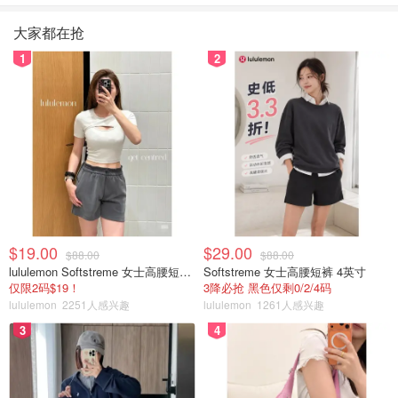
大家都在抢
1
2
$19.00
$29.00
$88.00
$88.00
lululemon Softstreme 女士高腰短裤 10cm
Softstreme 女士高腰短裤 4英寸
仅限2码$19！
3降必抢 黑色仅剩0/2/4码
lululemon
2251人感兴趣
lululemon
1261人感兴趣
3
4