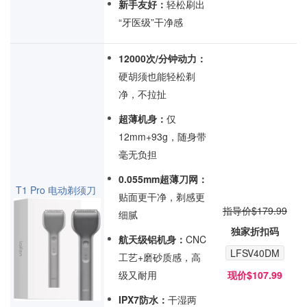
新手友好：
轻松刷出
“牙医级”干净感
12000次/分钟动力：
硬胡须也能轻松剃
净，不拉扯
超薄机身：
仅
12mm+93g，随身带
毫无负担
0.055mm超薄刀网：
T1 Pro 电动剃须刀
贴面更干净，剃感更
指导价$179.99
细腻
独家折扣码
航天级铝机身：
CNC
LFSV40DM
工艺+磨砂质感，高
级又耐用
现价$107.99
IPX7防水：
干湿两