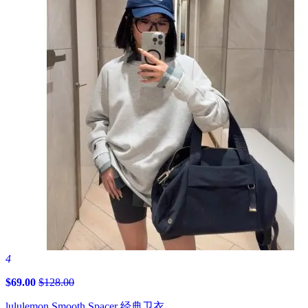
4
$69.00
$128.00
lululemon Smooth Spacer 经典卫衣