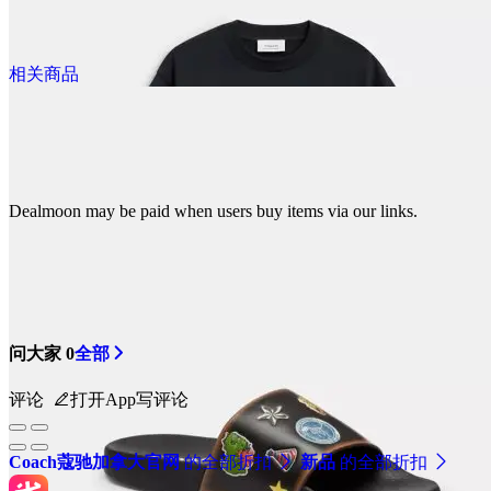
$50.00
Rexy 耳钉
相关商品
@dealmoon.ca
$180.00
Dealmoon may be paid when users buy items via our links.
Rexy 10周年有机棉宽松T恤
@dealmoon.ca
$140.00
问大家
0
全部
Rexy 10周年泳池滑梯 印花
评论
打开App写评论
@dealmoon.ca
Coach蔻驰加拿大官网
的全部折扣
新品
的全部折扣
$180.00