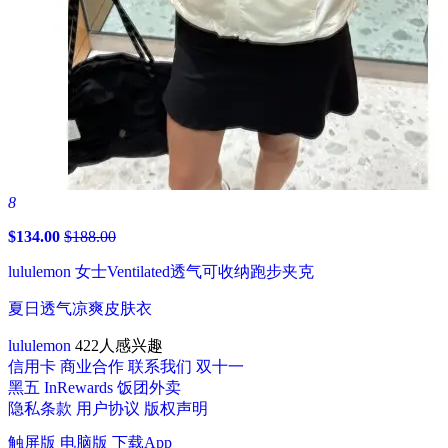
8
$134.00
$188.00
lululemon 女士Ventilated透气可收纳跑步夹克
夏日透气凉爽皮肤衣
lululemon
422人感兴趣
信用卡
商业合作
联系我们
双十一
黑五
InRewards
饭团外卖
隐私条款
用户协议
版权声明
触屏版
电脑版
下载App