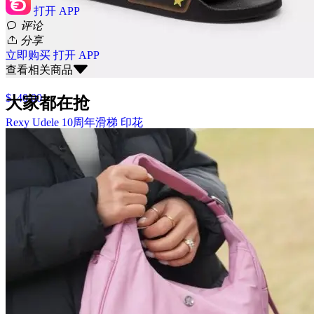
打开 APP
Rexy 10周年有机棉宽松T恤
评论
分享
@dealmoon.ca
立即购买
打开 APP
查看相关商品
$140.00
大家都在抢
Rexy Udele 10周年滑梯 印花
@dealmoon.ca