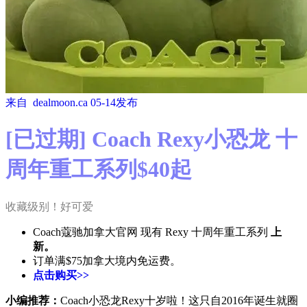
来自
dealmoon.ca
05-14发布
[已过期] Coach Rexy小恐龙 十
周年重工系列$40起
收藏级别！好可爱
Coach蔻驰加拿大官网 现有 Rexy 十周年重工系列
上
新。
订单满$75加拿大境内免运费。
点击购买>>
小编推荐：
Coach小恐龙Rexy十岁啦！这只自2016年诞生就圈