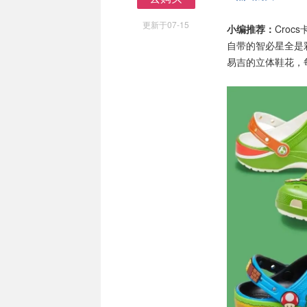
去购买
更新于07-15
小编推荐：
Cro
自带的智必星全是
易吉的立体鞋花，