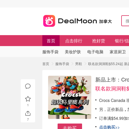
首页
点击排行
抢好货
银行/
服饰手袋
美妆护肤
电子电脑
家居厨卫
首页
服饰手袋
男鞋
联名款洞洞鞋$55.24起 新品上
新品上市：Croc
联名款洞洞鞋$5
Crocs Canada 
1
另，正价新品
，
订单满$54.9
7
点击购买>>
去购买