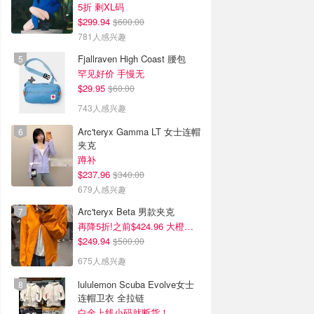
5折 剩XL码
$299.94
$600.00
781人感兴趣
Fjallraven High Coast 腰包
罕见好价 手慢无
$29.95
$60.00
743人感兴趣
Arc'teryx Gamma LT 女士连帽
夹克
蹲补
$237.96
$340.00
679人感兴趣
Arc'teryx Beta 男款夹克
再降5折!之前$424.96 大橙子好显白 蹲补
$249.94
$500.00
675人感兴趣
lululemon Scuba Evolve女士
连帽卫衣 全拉链
白金上线小码就断货！