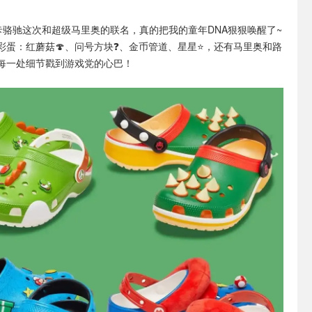
cs卡骆驰这次和超级马里奥的联名，真的把我的童年DNA狠狠唤醒了~
彩蛋：红蘑菇🍄、问号方块❓、金币管道、星星⭐，还有马里奥和路
每一处细节戳到游戏党的心巴！