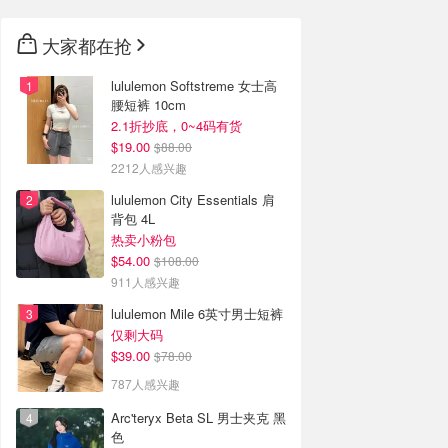
大家都在抢
lululemon Softstreme 女士高
腰短裤 10cm
2.1折抄底，0~4码有货
$19.00
$88.00
2212人感兴趣
lululemon City Essentials 肩
背包 4L
热卖小粉包
$54.00
$108.00
911人感兴趣
lululemon Mile 6英寸男士短裤
仅剩大码
$39.00
$78.00
787人感兴趣
Arc'teryx Beta SL 男士夹克 黑
色