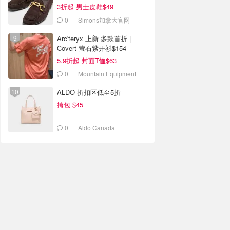
3折起 男士皮鞋$49
0
Simons加拿大官网
Arc'teryx 上新 多款首折 |
Covert 萤石紫开衫$154
5.9折起 封面T恤$63
0
Mountain Equipment
Company
ALDO 折扣区低至5折
挎包 $45
0
Aldo Canada