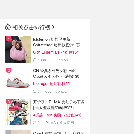
🇳🇿
新西兰
相关点击排行榜
lululemon 折扣区更新 |
Softstreme 短裤抄底$19(原
$88)
City Essentials 小粉包$54
1333
lululemon
ON 经典系列男女鞋上新
Cloud X 4 蓝色运动鞋$130
the roger 运动鞋$125
0
dealmoon.ca
开学季：PUMA 美鞋价格下调
| 仙女蓝板鞋$38(降$27)
4折起！$15换购书包(值$41)
0
PUMA加拿大官网
Coach奥莱 疯狂大跳水💥格纹