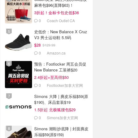
麻将包$96(直降$63)！
3折起！金标卡包史低$36
0
Coach Outlet CA
史低价：New Balance X Cruz
V3 男士运动鞋 5.5码
$28
$129.99
0
Amazon.ca
预告：Footlocker 周五会员促
New Balance 工装裤$20
2.4折起+至高得$50
0
Footlocker加拿大官网
Simons 大降 | 麂皮乐福$59(原
$190)、床品套装$19
1.5折起 北极狐腰包$29
0
Simons加拿大官网
Simons 潮鞋抄底降 | 封面麂皮
乐福$59(原$159)