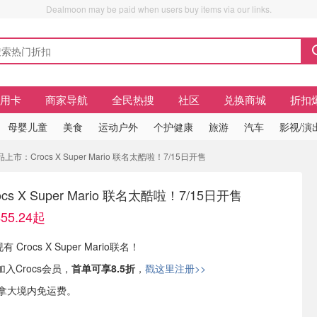
Dealmoon may be paid when users buy items via our links.
信用卡
商家导航
全民热搜
社区
兑换商城
折扣
母婴儿童
美食
运动户外
个护健康
旅游
汽车
影视/演
市：Crocs X Super Mario 联名太酷啦！7/15日开售
s X Super Mario 联名太酷啦！7/15日开售
5.24起
现有 Crocs X Super Mario联名！
加入Crocs会员，
首单可享8.5折
，
戳这里注册>>
9加拿大境内免运费。