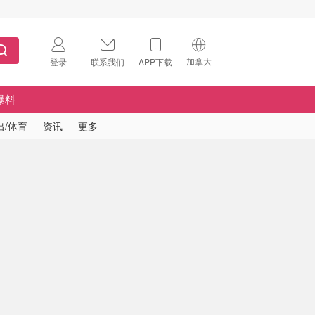
加拿大
登录
联系我们
APP下载
🇺🇸
美国
爆料
🇨🇳
中国
出/体育
资讯
更多
🇨🇦
加拿大
扫码下载 App
🇬🇧
英国
Download on the
App Store
🇩🇪
德国
Download the
Android App
🇫🇷
法国
🇮🇹
意大利
🇦🇺
澳洲