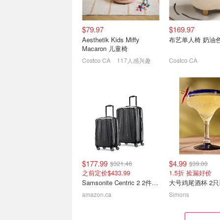
$79.97
$169.97
Aesthetik Kids Miffy
布艺单人椅 奶油
Macaron 儿童椅
Costco CA
117人感兴趣
Costco CA
史低价：Homvana 3.6L大
Samsonite 突
容量静音加湿器 香薰夜灯
箱+中号箱2件$15
三合一功能
价$434)
$25.49
$59.98
$177.99
$4.99
$321.46
$39.00
之前定价$433.99
1.5折 捡漏好价
Samsonite Centric 2 2件套 行李箱 黑色
大号鸡尾酒杯 2
amazon.ca
Simons
Royale Velour 加厚卫生纸
Lysol 马桶清洁剂 