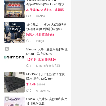
AppleWatch$299 Gucci香水
$99(原$176)
本月满$50立减$15，速领码
1
Costco
折扣升级：Indigo 大促加码🌞
水杯降至$3 刺绣托特包$8
玫瑰柑橘香薰蜡烛$6
0
Indigo
Simons 大降 | 麂皮乐福$59(原
$190)、马克杯$2.9
1.5折起 北面 腰包$20
1
Simons加拿大官网
MontVoo 门口地垫 防滑橡胶
吸水 黑色 43X75cm
$14.49
$28.99
0
Amazon.ca
Owala 人气水杯 高颜值和实用
设计圈粉无数