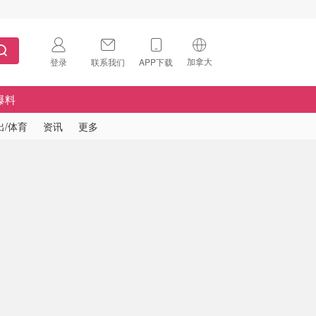
加拿大
登录
联系我们
APP下载
🇺🇸
美国
爆料
🇨🇳
中国
出/体育
资讯
更多
🇨🇦
加拿大
扫码下载 App
🇬🇧
英国
Download on the
App Store
🇩🇪
德国
Download the
Android App
🇫🇷
法国
🇮🇹
意大利
🇦🇺
澳洲