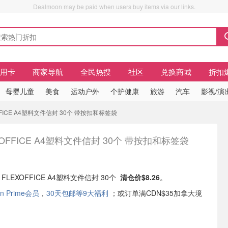
Dealmoon may be paid when users buy items via our links.
信用卡
商家导航
全民热搜
社区
兑换商城
折扣
母婴儿童
美食
运动户外
个护健康
旅游
汽车
影视/演
OFFICE A4塑料文件信封 30个 带按扣和标签袋
XOFFICE A4塑料文件信封 30个 带按扣和标签袋
有 FLEXOFFICE A4塑料文件信封 30个
清仓价$8.26
。
n Prime会员
，
30天包邮等9大福利
；或订单满CDN$35加拿大境