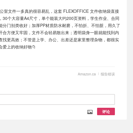
办公室文件一多真的很容易乱，这套 FLEXOFFICE 文件收纳袋直接
30个大容量A4尺寸，单个能装大约200页资料，学生作业、合同
能分门别类收好；加厚PP材质防水耐磨，不怕折、不怕脏，用久了
开合方便又牢固，文件不会轻易散出来；透明袋身一眼就能找到内
查找更高效；不管是上学、办公、出差还是家里整理杂物，都很实
会爱上的收纳好物📁
Amazon.ca
报告错误
评论