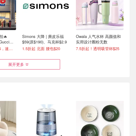
拍🔥
Simons 大降 | 麂皮乐福
Owala 人气水杯 高颜值和
 Gucci香
$59(原$190)、马克杯$2.9
实用设计圈粉无数
本月满$50立减$15，速领码
1.5折起 北面 腰包$20
7.5折起！透明吸管杯$25
展开更多
.7 好价热
Skroam 食品收纳盒 18件
史低价：Hiketrax 露营风扇
湿器
套 密封BPA Free
30000mAh LED灯
The Ordinary 护肤套装$23(原$41)
仅$1.39/个
$23.99
$79.99