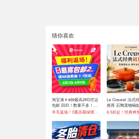
猜你喜欢
淘宝满￥499最高2KG空运
Le Creuset 法
包邮 回归！数量不多！手
推荐 石陶宠物碗$
慢无！
羊毛返场！3重高额保障叠加