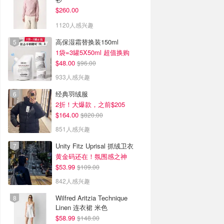
$260.00
1120人感兴趣
高保湿霜替换装150ml
1袋=3罐5X50ml 超值换购
$48.00
$96.00
933人感兴趣
经典羽绒服
2折！大爆款，之前$205
$164.00
$820.00
851人感兴趣
Unity Fitz Uprisal 抓绒卫衣
黄金码还在！氛围感之神
$53.99
$109.00
842人感兴趣
Wilfred Aritzia Technique
Linen 连衣裙 米色
$58.99
$148.00