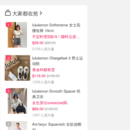
大家都在抢
lululemon Softstreme 女士高
腰短裤 10cm
不定时变回$19！随时点进来看
$29.00
$88.00
2159人感兴趣
lululemon Chargefeel 3 男士运
动鞋
黄金码都有货
$119.00
$198.00
1336人感兴趣
lululemon Smooth Spacer 经
典卫衣
女生穿出oversized风
$69.00
$128.00
1267人感兴趣
Arc'teryx Squamish 女款连帽
衫