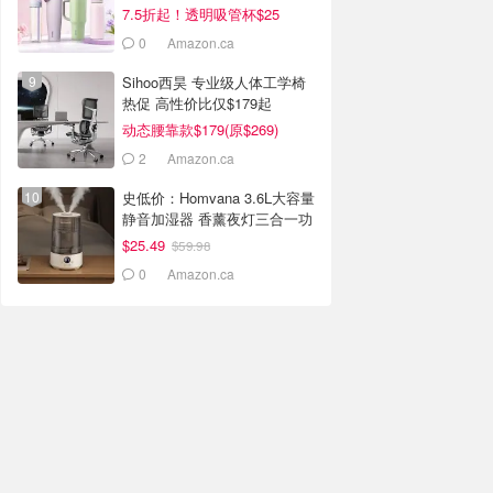
7.5折起！透明吸管杯$25
0
Amazon.ca
Sihoo西昊 专业级人体工学椅
热促 高性价比仅$179起
动态腰靠款$179(原$269)
2
Amazon.ca
史低价：Homvana 3.6L大容量
静音加湿器 香薰夜灯三合一功
能
$25.49
$59.98
0
Amazon.ca