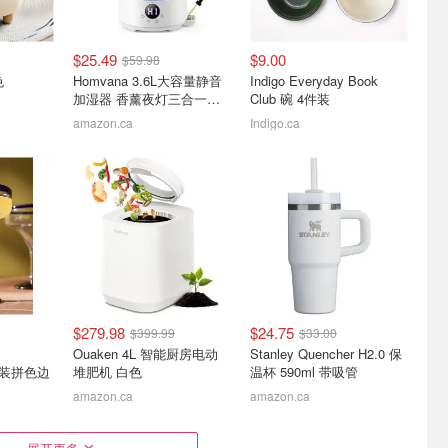
$25.49
$9.00
$59.98
色
Homvana 3.6L大容量静音
Indigo Everyday Book
加湿器 香薰夜灯三合一功
Club 碗 4件装
能
amazon.ca
Indigo.ca
发好价 登机
白菜：URBEST 抽屉搭扣
史低价：AirWick 室内精油
9(之前定
10件 防锈不锈钢
加香挥发器 套装 23.9mL
4.1折起！登机箱$93.8(原$134)
仅$0.4/件
$5.70
$10.99
$279.98
$24.75
$399.99
$33.00
Ouaken 4L 智能厨房电动
Stanley Quencher H2.0 保
只装拼色边
堆肥机 白色
温杯 590ml 带吸管
amazon.ca
amazon.ca
710mL
史低价：Medline 专业除臭
白菜：Glade 薰衣草香空气