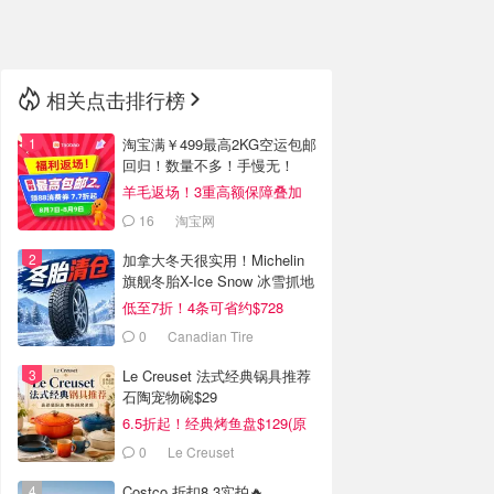
🇳🇿
新西兰
相关点击排行榜
淘宝满￥499最高2KG空运包邮
回归！数量不多！手慢无！
羊毛返场！3重高额保障叠加
16
淘宝网
加拿大冬天很实用！Michelin
旗舰冬胎X-Ice Snow 冰雪抓地
强
低至7折！4条可省约$728
0
Canadian Tire
Le Creuset 法式经典锅具推荐
石陶宠物碗$29
6.5折起！经典烤鱼盘$129(原
$180)
0
Le Creuset
Costco 折扣8.3实拍🔥