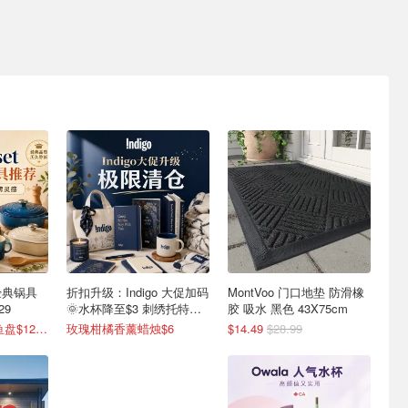
式经典锅具
折扣升级：Indigo 大促加码
MontVoo 门口地垫 防滑橡
29
🌞水杯降至$3 刺绣托特包
胶 吸水 黑色 43X75cm
$8
6.5折起！经典烤鱼盘$129(原$180)
玫瑰柑橘香薰蜡烛$6
$14.49
$28.99