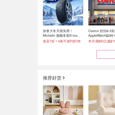
加拿大冬天很实用！
Costco 折扣8.3实
Michelin 旗舰冬胎X-Ice
AppleWatch$299
Snow 冰雪抓地强
水$99(原$176)
低至7折！4条可省约$728
推荐好货
Sihoo西昊 专业级人体工学
Amazon亚马逊 8
椅热促 高性价比仅$179起
卖！大容量静音加
$25(原$60)
动态腰靠款$179(原$269)