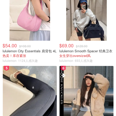
$54.00
$69.00
$108.00
$128.00
lululemon City Essentials 肩背包 4L
lululemon Smooth Spacer 经典卫衣
热卖！库存紧张
女生穿出oversized风
lululemon
1124人感兴趣
lululemon
693人感兴趣
5
6