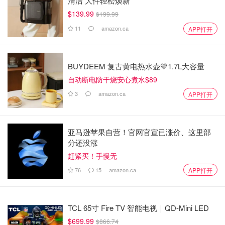
清洁 大件轻松焕新
$139.99
$199.99
11
amazon.ca
APP打开
BUYDEEM 复古黄电热水壶💛1.7L大容量
自动断电防干烧安心煮水$89
3
amazon.ca
APP打开
亚马逊苹果自营！官网官宣已涨价、这里部
分还没涨
赶紧买！手慢无
76
15
amazon.ca
APP打开
TCL 65寸 Fire TV 智能电视｜QD-Mini LED
$699.99
$866.74