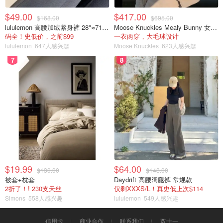
$49.00
$417.00
$168.00
$695.00
lululemon 高腰加绒紧身裤 28"≈71cm 5个口袋
Moose Knuckles Mealy Bunny 女士双面穿连帽外套
码全！史低价，之前$99
一衣两穿，大毛球设计
lululemon
647人感兴趣
Moose Knuckles
623人感兴趣
7
8
$19.99
$64.00
$130.00
$148.00
被套+枕套
Daydrift 高腰阔腿裤 常规款
2折了！! 230支天丝
仅剩XXXS/L！真史低上次$114
Simons
558人感兴趣
lululemon
549人感兴趣
信用卡
商业合作
联系我们
双十一