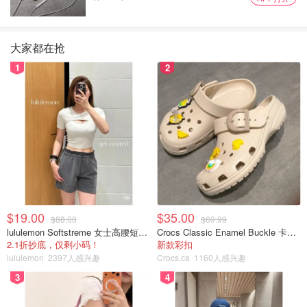
大家都在抢
1
2
$19.00
$35.00
$88.00
$69.99
lululemon Softstreme 女士高腰短裤 10cm
Crocs Classic Enamel Buckle 卡骆驰布扣便鞋
2.1折抄底，仅剩小码！
新款彩扣
lululemon
2397人感兴趣
Crocs.ca
1160人感兴趣
3
4