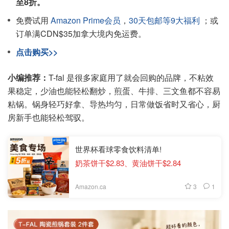
至8折。
免费试用
Amazon Prime会员
，
30天包邮等9大福利
；或
订单满CDN$35加拿大境内免运费。
点击购买>>
小编推荐：
T-fal 是很多家庭用了就会回购的品牌，不粘效
果稳定，少油也能轻松翻炒，煎蛋、牛排、三文鱼都不容易
粘锅。锅身轻巧好拿、导热均匀，日常做饭省时又省心，厨
房新手也能轻松驾驭。
世界杯看球零食饮料清单!
奶茶饼干$2.83、黄油饼干$2.84
3
1
Amazon.ca