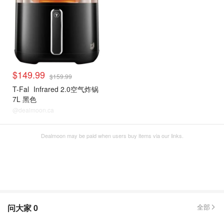
$149.99
$159.99
T-Fal
Infrared 2.0空气炸锅
7L 黑色
@dealmoon.ca
Dealmoon may be paid when users buy items via our links.
问大家
0
全部