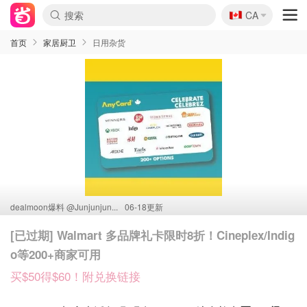
🇨🇦
CA
首页
家居厨卫
日用杂货
dealmoon爆料 @
Junjunjun...
06-18更新
[已过期] Walmart 多品牌礼卡限时8折！Cineplex/Indig
o等200+商家可用
买$50得$60！附兑换链接