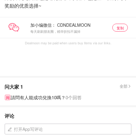
奖励的优质选择~
加小编微信：
复制
每天刷刷朋友圈，精华折扣不漏掉
Dealmoon may be paid when users buy items via our links.
问大家
1
全部
請問有人能成功兌換10嗎？
0个回答
问
评论
打开App写评论