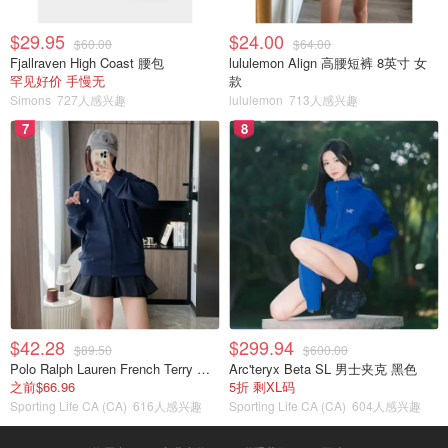
$29.95
$24.00
$60.00
$64.00
Fjallraven High Coast 腰包
lululemon Align 高腰短裤 8英寸 女
罕见好价 手慢无
款
Simons
727人感兴趣
lululemon
713人感兴趣
7
8
$42.28
$299.94
$89.50
$600.00
Polo Ralph Lauren French Terry 女童连帽卫衣 7-16码
Arc'teryx Beta SL 男士夹克 黑色
之前$66.96
5折 剩XL码
Sporting Life CA (CA)
616人感兴趣
Sporting Life CA (CA)
604人感兴趣