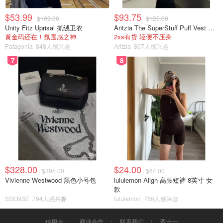
$53.99
$93.75
$109.00
$125.00
Unity Fitz Uprisal 抓绒卫衣
Aritzia The SuperStuff Puff Vest 轻盈亮面马甲
黄金码还在！氛围感之神
2xs有货 轻便不压身
Patagonia
848人感兴趣
Aritzia
807人感兴趣
7
8
$328.00
$24.00
$395.00
$64.00
Vivienne Westwood 黑色小号包
lululemon Align 高腰短裤 8英寸 女
款
SSENSE
794人感兴趣
lululemon
766人感兴趣
信用卡
商业合作
联系我们
双十一