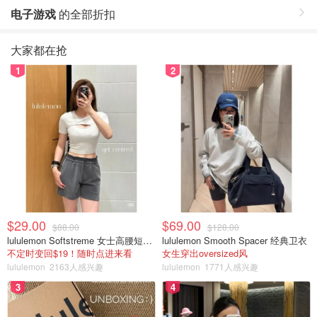
电子游戏
的全部折扣
大家都在抢
1
2
$29.00
$69.00
$88.00
$128.00
lululemon Softstreme 女士高腰短裤 10cm
lululemon Smooth Spacer 经典卫衣
不定时变回$19！随时点进来看
女生穿出oversized风
lululemon
2163人感兴趣
lululemon
1771人感兴趣
3
4