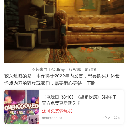
图片来自于@Stray，版权属于原作者
较为遗憾的是，本作将于2022年内发售，想要购买并体验
游戏内容的猫奴玩家们，需要耐心等待一下咯！
【电玩日报8/10】《胡闹厨房》5周年了,
官方免费更新新关卡
还可免费试玩哦
2
0
dealmoon.ca