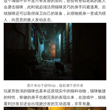
这个城镇中并不是只有友善的居民，还会有形似老鼠的敌人
会袭击猫咪，此时就必须活用猫咪灵巧的身手闪避逃离。后
续猫咪还可以取得保卫自己的装备，从猎物摇身一变成为猎
人，向恶意的敌人发动反击。
图片来自于@Stray，版权属于原作者
玩家所扮演的猫咪也基本还原现实中的猫科动物，猫咪敏捷
的特性，矫健的身手也都完美的表现出来，在游戏中，猫猫
看到沙发后还会出现挠沙发的互动选项，非常有趣。