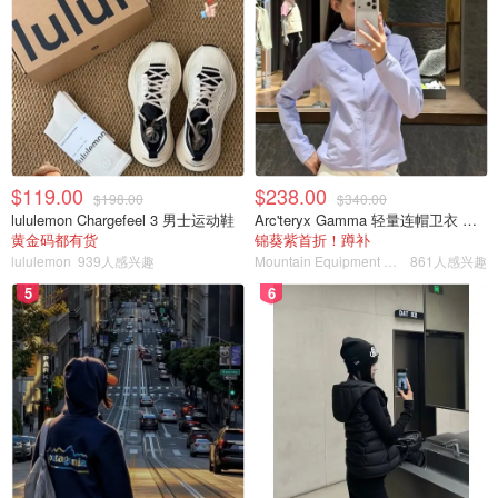
$119.00
$238.00
$198.00
$340.00
lululemon Chargefeel 3 男士运动鞋
Arc'teryx Gamma 轻量连帽卫衣 女款
黄金码都有货
锦葵紫首折！蹲补
lululemon
939人感兴趣
Mountain Equipment Company
861人感兴趣
5
6