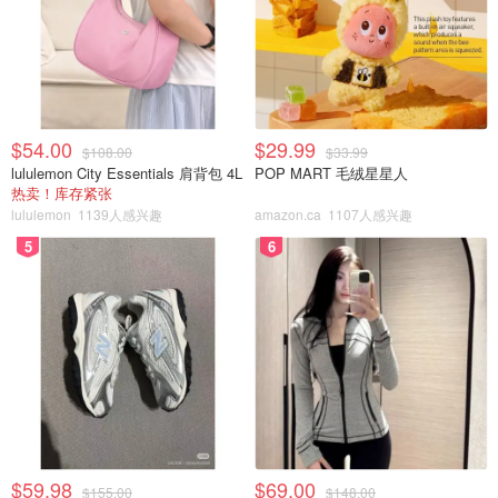
$54.00
$29.99
$108.00
$33.99
lululemon City Essentials 肩背包 4L
POP MART 毛绒星星人
热卖！库存紧张
lululemon
1139人感兴趣
amazon.ca
1107人感兴趣
5
6
$59.98
$69.00
$155.00
$148.00