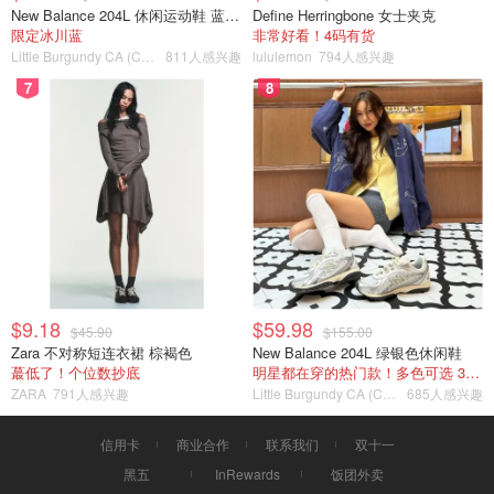
New Balance 204L 休闲运动鞋 蓝银色
Define Herringbone 女士夹克
限定冰川蓝
非常好看！4码有货
Little Burgundy CA (CA）
811人感兴趣
lululemon
794人感兴趣
7
8
$9.18
$59.98
$45.90
$155.00
Zara 不对称短连衣裙 棕褐色
New Balance 204L 绿银色休闲鞋
蕞低了！个位数抄底
明星都在穿的热门款！多色可选 3.8折
ZARA
791人感兴趣
Little Burgundy CA (CA）
685人感兴趣
信用卡
商业合作
联系我们
双十一
黑五
InRewards
饭团外卖