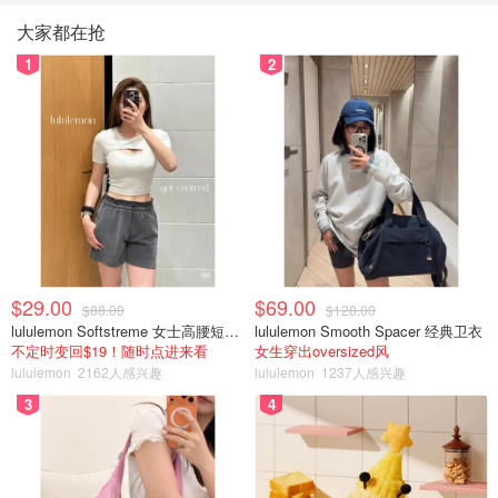
大家都在抢
1
2
$29.00
$69.00
$88.00
$128.00
lululemon Softstreme 女士高腰短裤 10cm
lululemon Smooth Spacer 经典卫衣
不定时变回$19！随时点进来看
女生穿出oversized风
lululemon
2162人感兴趣
lululemon
1237人感兴趣
3
4