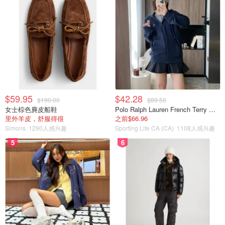
$59.95
$42.28
$190.00
$89.50
女士棕色麂皮船鞋
Polo Ralph Lauren French Terry 女童连帽卫衣 7-16码
里外羊皮，舒服得很
之前$66.96
Simons
1290人感兴趣
Sporting Life CA (CA)
1108人感兴趣
5
6