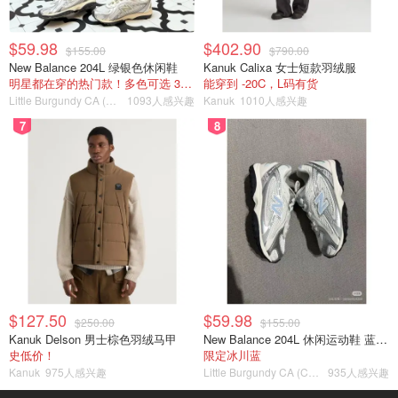
$59.98
$402.90
$155.00
$790.00
New Balance 204L 绿银色休闲鞋
Kanuk Calixa 女士短款羽绒服
明星都在穿的热门款！多色可选 3.8折
能穿到 -20C，L码有货
Little Burgundy CA (CA）
1093人感兴趣
Kanuk
1010人感兴趣
7
8
$127.50
$59.98
$250.00
$155.00
Kanuk Delson 男士棕色羽绒马甲
New Balance 204L 休闲运动鞋 蓝银色
史低价！
限定冰川蓝
Kanuk
975人感兴趣
Little Burgundy CA (CA）
935人感兴趣