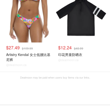
$27.49
$12.24
$109.99
$48.99
Artistry Kendal 女士低腰比基
印花男童防晒衣
尼裤
@dealmoon.ca
@dealmoon.ca
Dealmoon may be paid when users buy items via our links.