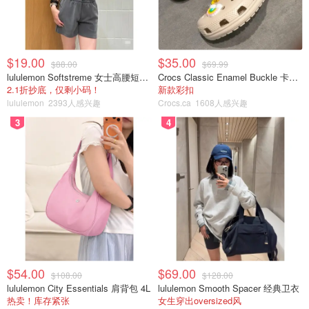
$19.00
$35.00
$88.00
$69.99
lululemon Softstreme 女士高腰短裤 10cm
Crocs Classic Enamel Buckle 卡骆驰布扣便鞋
2.1折抄底，仅剩小码！
新款彩扣
lululemon
2393人感兴趣
Crocs.ca
1608人感兴趣
3
4
$54.00
$69.00
$108.00
$128.00
lululemon City Essentials 肩背包 4L
lululemon Smooth Spacer 经典卫衣
热卖！库存紧张
女生穿出oversized风