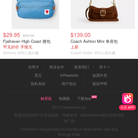
$29.95
$139.00
$60.00
Fjallraven High Coast 腰包
Coach Ashton Mini 单肩包
罕见好价 手慢无
上新
Simons
605人感兴趣
Coach Outlet
555人感兴趣
信用卡
商业合作
联系我们
双十一
黑五
InRewards
饭团外卖
隐私条款
用户协议
版权声明
触屏版
电脑版
下载App
2017©dealmoon.ca
打开 APP
页面信息由用户分享或品牌、商家提供，由Dealmoon核实后发布折
扣广告
Dealmoon may get paid by brands or deals when user buy
through links