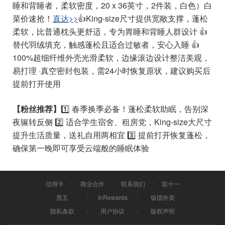
睡和背睡者，柔软密度，20 x 36英寸，2件装，白色）白
菜价速抢！
直达>>
👍King-size尺寸提供宽敞支撑，蓬松
柔软，比普通枕头更舒适，专为胃睡和背睡人群设计 👍
替代羽绒填充，触感蓬松且适合过敏者，安心入睡 👍
100%超细纤维外壳光滑柔软，边缘滚边设计整洁美观，
易打理 ·真空密封包装，需24小时恢复原状，建议购买后
提前打开使用
【粉丝推荐】
1️⃣ 春季换季必备！蓬松柔软助眠，告别深
夜辗转反侧 2️⃣ 适合学生宿舍、租房党，King-size大尺寸
提升生活质量，送礼自用两相宜 3️⃣ 提前打开恢复蓬松，
确保第一晚即可享受云端般的睡眠体验
信用卡
商业合作
联系我们
双十一
黑五
InRewards
饭团外卖
隐私条款
用户协议
版权声明