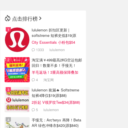
🇳🇿
新西兰
点击排行榜
lululemon 折扣区更新 |
softstreme 短裤史低$19(原
$88)
City Essentials 小粉包$54
1333
lululemon
淘宝满￥499最高2KG空运包邮
回归！数量不多！手慢无！
羊毛返场！3重高额保障叠加
4
淘宝网
lululemon 捡漏🔥 Softstreme
短裤4降仅$19(原$88)
2折起 V领罗纹Tee$34(原$68)
5
lululemon
手慢无：Arc'teryx 再降！Beta
AR 绿色冲锋衣$420(原$840)