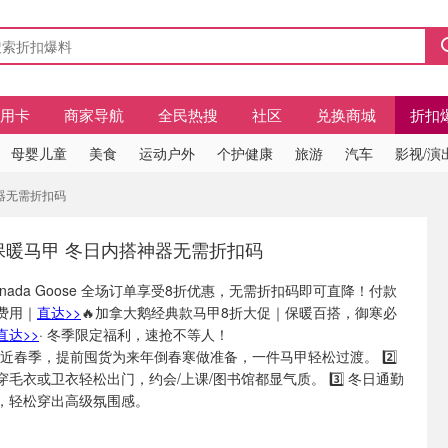
信用卡
商家导航
全民热搜
社区
兑换商城
折扣
母婴儿童
美食
运动户外
个护健康
旅游
汽车
影视/演
器无需折扣码
保暖马甲 冬日内搭神器无需折扣码
Canada Goose 全场订单享受8折优惠，无需折扣码即可直降！付款
费用｜
直达>>
🔥加拿大鹅经典款马甲8折大促｜保暖百搭，御寒必
直达>>
· 冬季限定福利，速抢不等人！
⃣ 临近春季，提前囤货为来年倒春寒做准备，一件马甲轻松过渡。 2️⃣
毛衣或卫衣轻松出门，约会/上课/图书馆都显气质。 3️⃣ 冬日通勤
，轻松穿出高级氛围感。