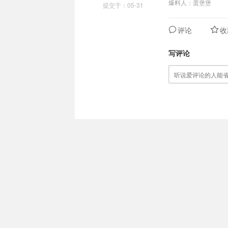
爆料人：蛋堡堡
提交于：05-31
评论
收
写评论