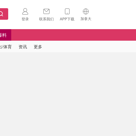
加拿大
登录
联系我们
APP下载
🇺🇸
美国
爆料
🇨🇳
中国
出/体育
资讯
更多
🇨🇦
加拿大
扫码下载 App
🇬🇧
英国
Download on the
App Store
🇩🇪
德国
Download the
Android App
🇫🇷
法国
🇮🇹
意大利
🇦🇺
澳洲