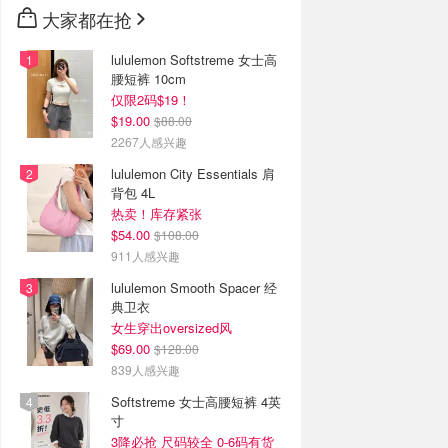
大家都在抢
lululemon Softstreme 女士高
腰短裤 10cm
仅限2码$19！
$19.00
$88.00
2267人感兴趣
lululemon City Essentials 肩
背包 4L
热卖！库存紧张
$54.00
$108.00
911人感兴趣
lululemon Smooth Spacer 经
典卫衣
女生穿出oversized风
$69.00
$128.00
839人感兴趣
Softstreme 女士高腰短裤 4英
寸
3降必抢 尺码较全 0-6码有货