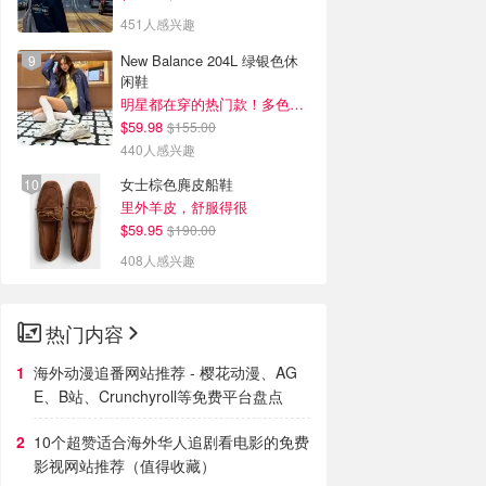
451人感兴趣
New Balance 204L 绿银色休
闲鞋
明星都在穿的热门款！多色可选 3.8折
$59.98
$155.00
440人感兴趣
女士棕色麂皮船鞋
里外羊皮，舒服得很
$59.95
$190.00
408人感兴趣
热门内容
海外动漫追番网站推荐 - 樱花动漫、AG
E、B站、Crunchyroll等免费平台盘点
10个超赞适合海外华人追剧看电影的免费
影视网站推荐（值得收藏）