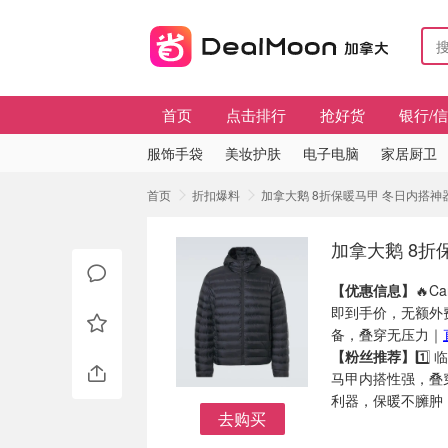
首页
点击排行
抢好货
银行/
服饰手袋
美妆护肤
电子电脑
家居厨卫
首页
折扣爆料
加拿大鹅 8折保暖马甲 冬日内搭神
加拿大鹅 8折
【优惠信息】
🔥
即到手价，无额外
备，叠穿无压力｜
【粉丝推荐】
1️
马甲内搭性强，叠穿
利器，保暖不臃肿
去购买
去购买