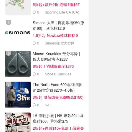
5折起+额外9折 连帽T恤$67
0
Sporting Life CA (CA)
Simons 大降 | 麂皮乐福$59(原
$190)、马克杯$2.9
1.5折起 NewEra棒球帽$19
0
Simons加拿大官网
Moose Knuckles 部分再降 |
魏大勋同款夹克$237
6折起！羽绒服低至$270
0
Moose Knuckles
The North Face 600蓬羽绒服
$125(官定价$270=4.6折)
3折起 薄荷绿夹克$90(原$150)
0
SAIL
LB 潮鞋抄底 | NB 爆款204L薄
底鞋$60、萨洛蒙$75
2折起+再减$10+免邮！昂跑参