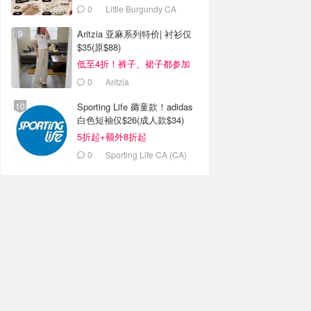
加
0
Little Burgundy CA
(CA）
Aritzia 亚麻系列特价| 衬衫仅
$35(原$88)
低至4折！裤子、裙子都参加
0
Aritzia
Sporting Life 薅童款！adidas
白色短袖仅$26(成人款$34)
5折起+额外8折起
0
Sporting Life CA (CA)