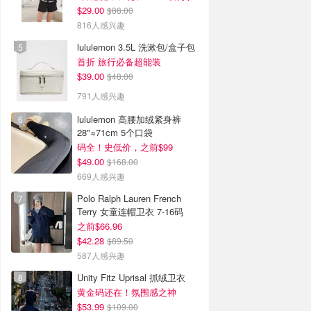
$29.00
$88.00
816人感兴趣
lululemon 3.5L 洗漱包/盒子包
首折 旅行必备超能装
$39.00
$48.00
791人感兴趣
lululemon 高腰加绒紧身裤
28"≈71cm 5个口袋
码全！史低价，之前$99
$49.00
$168.00
669人感兴趣
Polo Ralph Lauren French
Terry 女童连帽卫衣 7-16码
之前$66.96
$42.28
$89.50
587人感兴趣
Unity Fitz Uprisal 抓绒卫衣
黄金码还在！氛围感之神
$53.99
$109.00