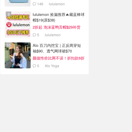
146
lululemon
lululemon 捡漏推荐🔥藏蓝棒球
帽$19(原$38)
2折起 泡沫蓝鸭舌帽$29补货
5
lululemon
Alo 百刀内挖宝 | 正反两穿短
袖$90、透气网球裙$70
颜值性价比两不误！折扣款6折
起
0
Alo Yoga