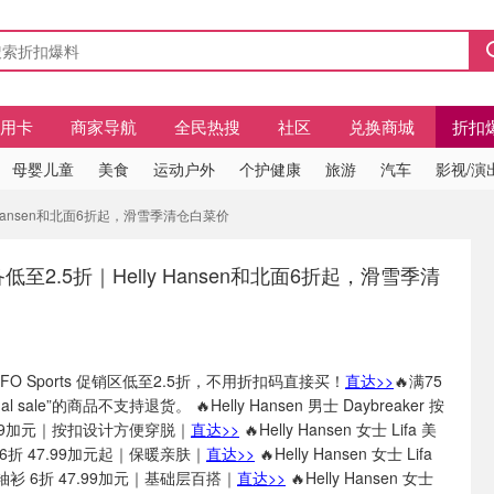
信用卡
商家导航
全民热搜
社区
兑换商城
折扣
母婴儿童
美食
运动户外
个护健康
旅游
汽车
影视/演
y Hansen和北面6折起，滑雪季清仓白菜价
低至2.5折｜Helly Hansen和北面6折起，滑雪季清
RFO Sports 促销区低至2.5折，不用折扣码直接买！
直达>>
🔥满75
 sale”的商品不支持退货。 🔥Helly Hansen 男士 Daybreaker 按
.99加元｜按扣设计方便穿脱｜
直达>>
🔥Helly Hansen 女士 Lifa 美
折 47.99加元起｜保暖亲肤｜
直达>>
🔥Helly Hansen 女士 Lifa
衫 6折 47.99加元｜基础层百搭｜
直达>>
🔥Helly Hansen 女士