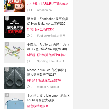
7.4折起！LABUBU可乐$49.9
1
Amazon.ca
限今天：Footlocker 周五会员
促 New Balance 工装裤$20
2.4折起+至高得$50
0
Footlocker加拿大官网
手慢无：Arc'teryx 再降！Beta
AR 绿色冲锋衣$420(原$840)
5折起+额外9折 连帽T恤$67
0
Sporting Life CA (CA)
Moose Knuckles 部分再降 |
魏大勋同款夹克$237
6折起！羽绒服低至$270
0
Moose Knuckles
本周已更新：lululemon 新品区
scuba修身款大改版！
蓝色收纳包$38