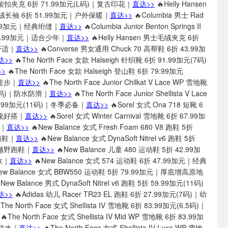
抓绒按扣夹克 6折 71.99加元(L码)｜复古印花｜
直达>>
🔥Helly Hansen
n 抓绒长袖 6折 51.99加元｜户外保暖｜
直达>>
🔥Columbia 男士 Rad
.99加元｜经典绗缝｜
直达>>
🔥Columbia Junior Benton Springs II
1.99加元｜适合少年｜
直达>>
🔥Helly Hansen 男士毛绒夹克 6折
舒适｜
直达>>
🔥Converse 男女通用 Chuck 70 高帮鞋 6折 43.99加
达>>
🔥The North Face 女款 Halseigh 针织靴 6折 91.99加元(7码)
>
🔥The North Face 女款 Halseigh 登山鞋 6折 79.99加元
量徒步｜
直达>>
🔥The North Face Junior Chilkat V Lace WP 雪地靴
11码)｜防水防滑｜
直达>>
🔥The North Face Junior Shellista V Lace
1.99加元(11码)｜冬季必备｜
直达>>
🔥Sorel 女式 Ona 718 短靴 6
短靴好搭｜
直达>>
🔥Sorel 女式 Winter Carnival 雪地靴 6折 67.99加
靴｜
直达>>
🔥New Balance 女式 Fresh Foam 680 V8 跑鞋 5折
跑鞋｜
直达>>
🔥New Balance 女式 DynaSoft Nitrel v6 跑鞋 5折
｜越野跑鞋｜
直达>>
🔥New Balance 儿童 480 运动鞋 5折 42.99加
款｜
直达>>
🔥New Balance 女式 574 运动鞋 6折 47.99加元｜经典
ew Balance 女式 BBW550 运动鞋 5折 79.99加元｜厚底增高原地
New Balance 男式 DynaSoft Nitrel v6 跑鞋 5折 59.99加元(11码)
达>>
🔥Adidas 幼儿 Racer TR23 EL 跑鞋 6折 27.99加元(7码)｜幼
The North Face 女式 Shellista IV 雪地靴 6折 83.99加元(6.5码)｜
🔥The North Face 女式 Shellista IV Mid WP 雪地靴 6折 83.99加
帮防水｜
直达>>
🔥The North Face 女式 Shellista IV Luxe WP 雪地