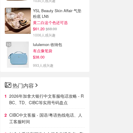
1030人感兴趣
YSL Beauty Skin Affair 气垫
粉底 LN5
黄二白这个色还可选
$61.20
$68.00
1006人感兴趣
lululemon 收纳包
有点像笔袋
$38.00
993人感兴趣
热门内容
2026年加拿大银行中文客服电话攻略 - R
BC、TD、CIBC等实用号码盘点
CIBC中文客服 - 国语/粤语热线电话、人
工客服时间