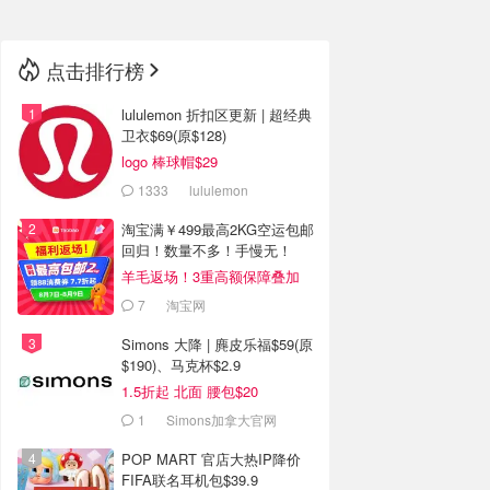
🇳🇿
新西兰
点击排行榜
lululemon 折扣区更新 | 超经典
卫衣$69(原$128)
logo 棒球帽$29
1333
lululemon
淘宝满￥499最高2KG空运包邮
回归！数量不多！手慢无！
羊毛返场！3重高额保障叠加
7
淘宝网
Simons 大降 | 麂皮乐福$59(原
$190)、马克杯$2.9
1.5折起 北面 腰包$20
1
Simons加拿大官网
POP MART 官店大热IP降价
FIFA联名耳机包$39.9