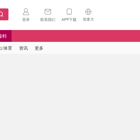
加拿大
登录
联系我们
APP下载
🇺🇸
美国
爆料
🇨🇳
中国
出/体育
资讯
更多
🇨🇦
加拿大
扫码下载 App
🇬🇧
英国
Download on the
App Store
🇩🇪
德国
Download the
Android App
🇫🇷
法国
🇮🇹
意大利
🇦🇺
澳洲