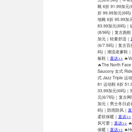
靴 6折 91.99加元
折 99.99加元(6
地靴 6折 95.99加
83.99加元(6码
(8/9码)｜复古跑
加元｜轻量舒适｜
(6/7.5码)｜复古
码)｜潮流老爹鞋｜
板鞋｜
直达>>
🔥V
🔥The North Fa
Saucony 女式 R
式 Jazz Triple
81 运动鞋 6折 5
33.99加元(6码)
元(6/7码)｜复古
加元｜男士冬日必
码)｜防雨防风｜
直
柔软保暖｜
直达>>
风可爱｜
直达>>

保暖｜
直达>>
🔥H