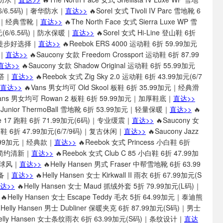
(6/6.5码)｜奢华防水｜
直达>>
🔥Sorel 女式 Tivoli IV Parc 雪地靴 6
码)｜经典雪靴｜
直达>>
🔥The North Face 女式 Sierra Luxe WP 雪
元(6/6.5码)｜防水保暖｜
直达>>
🔥Sorel 女式 Hi-Line 登山鞋 6折
)｜徒步好选择｜
直达>>
🔥Reebok ERS 4000 运动鞋 6折 59.99加元
鞋｜
直达>>
🔥Saucony 女款 Freedom Crossport 运动鞋 6折 87.99
直达>>
🔥Saucony 女款 Shadow Original 运动鞋 6折 55.99加元
百搭｜
直达>>
🔥Reebok 女式 Zig Sky 2.0 运动鞋 6折 43.99加元(6/7
直达>>
🔥Vans 男女均可 Old Skool 板鞋 6折 35.99加元｜经典滑
ans 男女均可 Rowan 2 板鞋 6折 59.99加元｜加厚鞋底｜
直达>>
ce Junior ThermoBall 雪地靴 6折 53.99加元｜轻量保暖｜
直达>>
🔥
ide 17 跑鞋 6折 71.99加元(6码)｜专业缓震｜
直达>>
🔥Saucony 女
 运动鞋 6折 47.99加元(6/7/9码)｜复古休闲｜
直达>>
🔥Saucony Jazz
1.99加元｜经典款｜
直达>>
🔥Reebok 女式 Princess 小白鞋 6折
｜简约清新｜
直达>>
🔥Reebok 女式 Club C 85 小白鞋 6折 47.99加
网球风｜
直达>>
🔥Helly Hansen 男式 Fraser 中帮雪地靴 6折 63.99
备｜
直达>>
🔥Helly Hansen 女士 Kirkwall II 雨衣 6折 67.99加元(S
达>>
🔥Helly Hansen 女士 Maud 抓绒外套 5折 79.99加元(L码)｜
🔥Helly Hansen 女士 Escape Teddy 毛衣 5折 64.99加元｜泰迪熊
Helly Hansen 男士 Dubliner 保暖夹克 6折 87.99加元(S码)｜男士
elly Hansen 女士条纹雨衣 6折 63.99加元(S码)｜条纹设计｜
直达