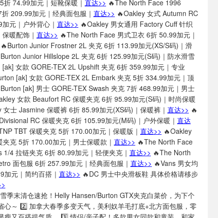
雪地靴 5折 74.99加元｜短靴保暖｜
直达>>
🔥The North Face 1996
 7折 209.99加元｜经典面包服｜
直达>>
🔥Oakley 女式 Autumn RC
.99加元｜户外背心｜
直达>>
🔥Oakley 男女通用 Factory Cuff 针织
加元｜保暖配饰｜
直达>>
🔥The North Face 男式卫衣 6折 50.99加元｜
🔥Burton Junior Frostner 2L 夹克 6折 113.99加元(XS/S码)｜滑
Burton Junior Hillslope 2L 夹克 6折 125.99加元(S码)｜防水滑雪
n [ak] 女款 GORE-TEX 2L Upshift 夹克 6折 359.99加元｜专业
urton [ak] 女款 GORE-TEX 2L Embark 夹克 5折 334.99加元｜顶
Burton [ak] 男士 GORE-TEX Swash 夹克 7折 468.99加元｜男士
akley 女款 Beaufort RC 保暖夹克 6折 95.99加元(S码)｜时尚保暖
ey 女士 Jasmine 保暖裤 6折 85.99加元(XS码)｜保暖裤｜
直达>>
🔥
e Divisional RC 保暖夹克 6折 105.99加元(M码)｜户外保暖｜
直达
款 TNP TBT 保暖夹克 5折 170.00加元｜保暖版｜
直达>>
🔥Oakley
保暖夹克 5折 170.00加元｜男士保暖款｜
直达>>
🔥The North Face
ons 1/4 拉链夹克 6折 80.99加元｜轻便夹克｜
直达>>
🔥The North
 Retro 面包服 6折 257.99加元｜经典面包服｜
直达>>
🔥Vans 男女均
7.99加元｜简约百搭｜
直达>>
🔥DC 男士中央滑板鞋 具体价格请移步
>
 滑雪季末清仓速抢！Helly Hansen/Burton GTX夹克白菜价，为下个
心～ 2️⃣ 加拿大春季多变天气，美利奴羊毛打底+北方面包服，零
瘦又百搭提气质。 3️⃣ 情侣/亲子配！多款男女同款和童装，和家