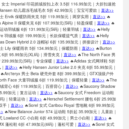
sen 女士 Imperial 印花抓绒按扣上衣 3.5折 116.99加元｜大折扣速抢
ly Hansen 幼儿霜冻毛绒毛衣 5折 42.99加元｜宝宝可爱款｜
直达>>
en 男士 Ervik 保暖防雨夹克 5折 119.99加元｜两穿实用｜
直达>>
🔥
va Alpine II 保暖夹克 6折 107.99加元(S码)｜轻盈保暖｜
直达>>
🔥
 男士运动羽绒服 6折 131.99加元(S码)｜轻量羽绒｜
直达>>
🔥Helly
spire 羽绒服 6折 199.99加元｜长款保暖提气质｜
直达>>
🔥Helly
glas Down Hybrid 2.0 连帽衫 6折 135.99加元｜拼接设计｜
直达>>
n 女士 Lily 保暖雨衣 5折 134.99加元｜保暖防雨｜
直达>>
🔥Burton
 夹克 6折 95.99加元(XL码)｜滑雪夹克｜
直达>>
🔥The North Face 男
6折 239.99加元(S码)｜专业保暖｜
直达>>
🔥Adidas 女式网球鞋 5折
风｜
直达>>
🔥Helly Hansen Junior Loke 2.0 夹克 6折 55.99加元｜
🔥Arc'teryx 男士 Beta 硬壳外套 8折 399.99加元｜GTX顶级户外
North Face 大童羽绒服 6折 119.99加元｜保暖轻量｜
直达>>
🔥The
女式羽绒背心 6折 119.99加元｜百搭背心｜
直达>>
🔥Saucony Shadow
 55.99加元｜复古运动｜
直达>>
🔥Saucony 女式 Freedom 运动鞋
8.5码)｜轻量运动｜
直达>>
🔥Herschel Settlement 腰包 6折 25.99加
双手｜
直达>>
🔥Sorel 女式 Caribou Royal 雪地靴 6折 99.99加元
>
🔥New Balance Junior 574 运动鞋 5折起 35.99加元｜儿童款｜
男式 Lowland CC 小白鞋 6折 49.99加元｜男士小白鞋｜
直达>>
🔥
 RMX 蓬松鞋 6折 47.99加元(6码)｜蓬松可爱｜
直达>>
🔥Sorel 女式