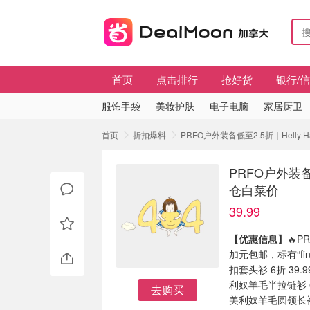
首页
点击排行
抢好货
银行/
服饰手袋
美妆护肤
电子电脑
家居厨卫
首页
折扣爆料
PRFO户外装备低至2.5折｜Hell
PRFO户外装备
仓白菜价
39.99
【优惠信息】
🔥P
加元包邮，标有“final
扣套头衫 6折 39
利奴羊毛半拉链衫 6
去购买
美利奴羊毛圆领长袖
去购买