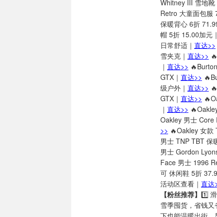
Whitney III 
Retro 大童面包服
保暖背心 6折 71
帽 5折 15.00
日常舒适｜
直达>>
雪夹克｜
直达>>
🔥
｜
直达>>
🔥Burto
GTX｜
直达>>
🔥B
级户外｜
直达>>

GTX｜
直达>>
🔥O
｜
直达>>
🔥Oakl
Oakley 男士 Cor
>>
🔥Oakley 女
男士 TNP TBT 
男士 Gordon Ly
Face 男士 1996
可 休闲鞋 5折 3
活动区查看｜
直达>
【粉丝推荐】
1️⃣
雪季囤货，省钱又省
下也能温暖出街，显