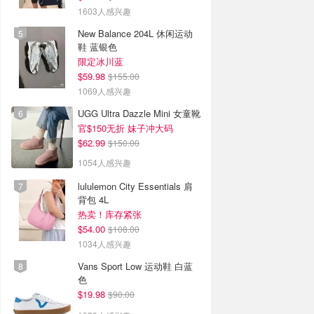
1603人感兴趣
New Balance 204L 休闲运动
鞋 蓝银色
限定冰川蓝
$59.98
$155.00
1069人感兴趣
UGG Ultra Dazzle Mini 女童靴
官$150无折 妹子冲大码
$62.99
$150.00
1054人感兴趣
lululemon City Essentials 肩
背包 4L
热卖！库存紧张
$54.00
$108.00
1034人感兴趣
Vans Sport Low 运动鞋 白蓝
色
$19.98
$90.00