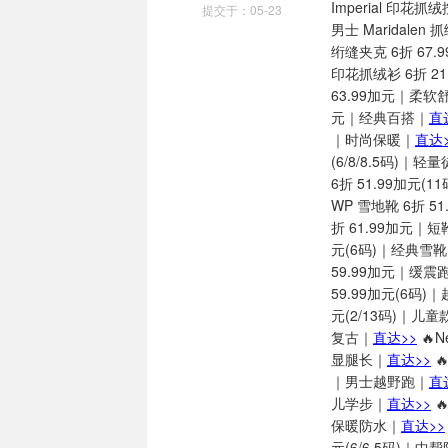
Imperial 印花
提交于：05-23
男士 Maridale
绗缝夹克 6折 67
印花抓绒衫 6折 2
63.99加元｜柔软
元｜经典百搭｜
直
｜时尚保暖｜
直达>
(6/8/8.5码)｜轻
6折 51.99加元(
WP 雪地靴 6折 5
折 61.99加元｜
元(6码)｜经典雪
59.99加元｜缓震
59.99加元(6码)
元(2/13码)｜儿童
复古｜
直达>>
🔥N
显腿长｜
直达>>
🔥
｜男士越野跑｜
直
儿学步｜
直达>>
🔥
保暖防水｜
直达>>
元(6/6.5码)｜中