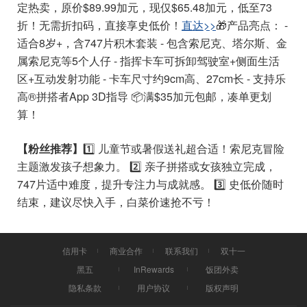
定热卖，原价$89.99加元，现仅$65.48加元，低至73
折！无需折扣码，直接享史低价！
直达>>
🎁产品亮点： -
适合8岁+，含747片积木套装 - 包含索尼克、塔尔斯、金
属索尼克等5个人仔 - 指挥卡车可拆卸驾驶室+侧面生活
区+互动发射功能 - 卡车尺寸约9cm高、27cm长 - 支持乐
高®拼搭者App 3D指导 📦满$35加元包邮，凑单更划
算！
【粉丝推荐】
1️⃣ 儿童节或暑假送礼超合适！索尼克冒险
主题激发孩子想象力。 2️⃣ 亲子拼搭或女孩独立完成，
747片适中难度，提升专注力与成就感。 3️⃣ 史低价随时
结束，建议尽快入手，白菜价速抢不亏！
信用卡
商业合作
联系我们
双十一
黑五
InRewards
饭团外卖
隐私条款
用户协议
版权声明