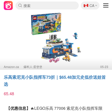
🇨🇦
CA
Amazon.ca
爆料人:蛋堡堡
05-23
乐高索尼克小队指挥车73折｜$65.48加元史低价送娃首
选
65.48
【优惠信息】
🔥LEGO乐高 77006 索尼克小队指挥车限