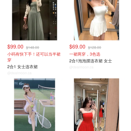
$99.00
$69.00
$148.00
$128.00
小码有快下手！还可以当半裙
一裙两穿，3色选
穿
2合1泡泡摆连衣裙 女士
2合1 女士连衣裙
@dealmoon.ca
@dealmoon.ca