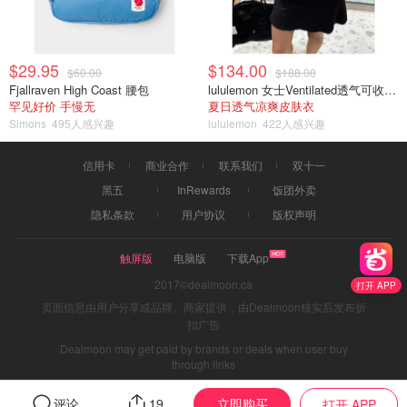
$29.95
$134.00
$60.00
$188.00
Fjallraven High Coast 腰包
lululemon 女士Ventilated透气可收纳跑步夹克
罕见好价 手慢无
夏日透气凉爽皮肤衣
Simons
495人感兴趣
lululemon
422人感兴趣
信用卡
商业合作
联系我们
双十一
黑五
InRewards
饭团外卖
隐私条款
用户协议
版权声明
触屏版
电脑版
下载App
2017©dealmoon.ca
打开 APP
页面信息由用户分享或品牌、商家提供，由Dealmoon核实后发布折
扣广告
Dealmoon may get paid by brands or deals when user buy
through links
立即购买
评论
19
打开 APP