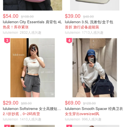
$54.00
$39.00
$108.00
$48.00
lululemon City Essentials 肩背包 4L
lululemon 3.5L 洗漱包/盒子包
热卖！库存紧张
首折 旅行必备超能装
lululemon
2832人感兴趣
lululemon
1713人感兴趣
3
4
$29.00
$69.00
$88.00
$128.00
lululemon Softstreme 女士高腰短裤 10cm
lululemon Smooth Spacer 经典卫衣
2.1折抄底，0~2码有货
女生穿出oversized风
lululemon
1410人感兴趣
lululemon
996人感兴趣