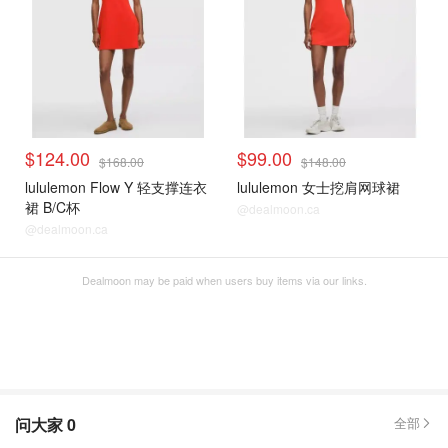
$124.00
$99.00
$168.00
$148.00
lululemon Flow Y 轻支撑连衣
lululemon 女士挖肩网球裙
裙 B/C杯
@dealmoon.ca
@dealmoon.ca
Dealmoon may be paid when users buy items via our links.
问大家
0
全部