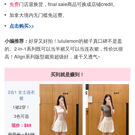
免费
门店退换货，final sale商品可换成店铺credit。
加拿大境内无门槛免运费。
点击购买>>
小编推荐：
好穿又好拍！lululemon的裙子真口碑不是盖
的。2-in-1系列既可以当半裙又可以当连衣裙，性价比很
高！Align系列版型裁剪超级好，速干又透气~
买到就是赚到！
2合1 女士连衣
裙
1裙2穿！
3色可选
现价：$69
指导价：$128