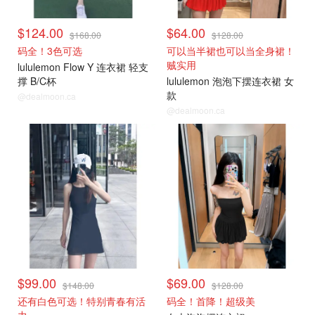
$124.00
$64.00
$168.00
$128.00
码全！3色可选
可以当半裙也可以当全身裙！
贼实用
lululemon Flow Y 连衣裙 轻支
撑 B/C杯
lululemon 泡泡下摆连衣裙 女
款
@dealmoon.ca
@dealmoon.ca
$99.00
$69.00
$148.00
$128.00
还有白色可选！特别青春有活
码全！首降！超级美