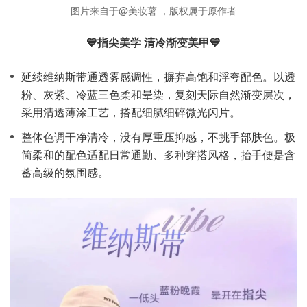
图片来自于@美妆薯 ，版权属于原作者
💙指尖美学 清冷渐变美甲💙
延续维纳斯带通透雾感调性，摒弃高饱和浮夸配色。以透
粉、灰紫、冷蓝三色柔和晕染，复刻天际自然渐变层次，
采用清透薄涂工艺，搭配细腻细碎微光闪片。
整体色调干净清冷，没有厚重压抑感，不挑手部肤色。极
简柔和的配色适配日常通勤、多种穿搭风格，抬手便是含
蓄高级的氛围感。