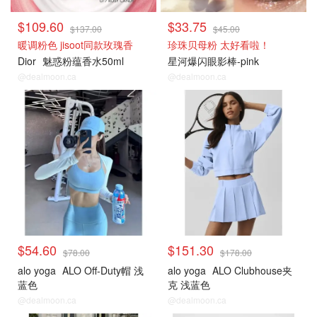
$109.60
$33.75
$137.00
$45.00
暖调粉色 jisoot同款玫瑰香
珍珠贝母粉 太好看啦！
Dior
魅惑粉蕴香水50ml
星河爆闪眼影棒-pink
@dealmoon.ca
@dealmoon.ca
时尚穿搭
时尚穿搭
$54.60
$151.30
$78.00
$178.00
alo yoga
ALO Off-Duty帽 浅
alo yoga
ALO Clubhouse夹
蓝色
克 浅蓝色
@dealmoon.ca
@dealmoon.ca