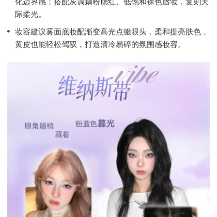
化边界感；搭配灰调藕粉腮红、低饱和裸色唇妆，复刻天
际柔光。
妆容建议雾面底妆配渐变高光点缀眼头，柔和提亮肤色，
黄皮也能轻松驾驭，打造清冷易碎的氛围感妆容。