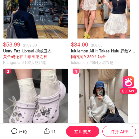
$53.99
$34.00
$109.00
$68.00
Unity Fitz Uprisal 抓绒卫衣
lululemon All It Takes Nulu 罗纹V领短袖T恤
黄金码还在！氛围感之神
国内卖￥350！码全
Patagonia
2102人感兴趣
lululemon
2054人感兴趣
3
4
打开 APP
立即购买
评论
11
打开 APP