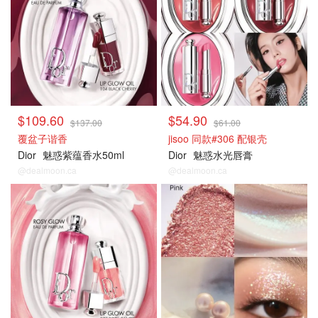
$109.60
$54.90
$137.00
$61.00
覆盆子谐香
jisoo 同款#306 配银壳
Dior
魅惑紫蕴香水50ml
Dior
魅惑水光唇膏
@dealmoon.ca
@dealmoon.ca
氛围感妆容
氛围感妆容