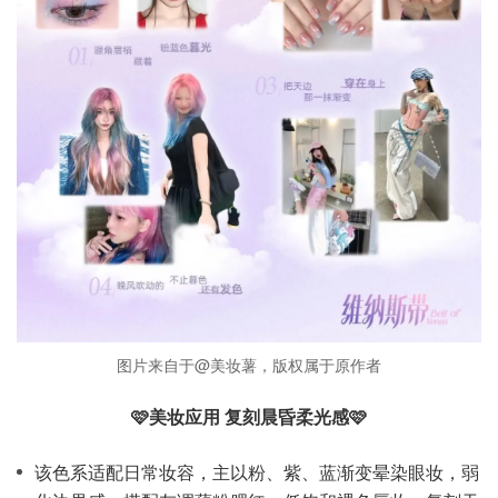
图片来自于@美妆薯，版权属于原作者
🩷美妆应用 复刻晨昏柔光感🩷
该色系适配日常妆容，主以粉、紫、蓝渐变晕染眼妆，弱