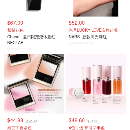
$67.00
$52.00
紫藤花色
色号LUCKY LOVE实物超美
Chanel
夏日限定液体腮红
NARS
新款高光腮红
NECTAR
@dealmoon.ca
@dealmoon.ca
氛围感妆容
氛围感妆容
$44.88
$48.60
$52.80
$54.00
渐变丁香紫色
4色可选 护唇又丰盈