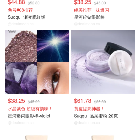
$44.88
$38.25
$52.80
$45.00
色号#08推荐
绝美推荐一抹爆闪
Suqqu
渐变腮红饼
星河碎钻眼影棒
@dealmoon.ca
@dealmoon.ca
氛围感妆容
氛围感妆容
$38.25
$61.78
$45.00
$85.80
水晶紫色 超级有韵味！
黄皮提亮神器！
星河爆闪眼影棒-violet
Suqqu
晶采蜜粉 20克
@dealmoon.ca
@dealmoon.ca
氛围感妆容
氛围感妆容