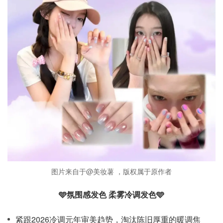
图片来自于@美妆薯 ，版权属于原作者
🩵氛围感发色 柔雾冷调发色🩵
紧跟2026冷调元年审美趋势，淘汰陈旧厚重的暖调焦