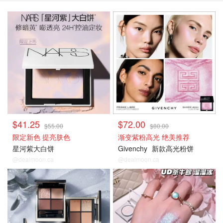
氛围感妆容
氛围感妆容
$41.25
$72.00
$55.00
$80.00
限定新色 提亮肤色
渐变紫粉高光 绝美推荐
星河紫大白饼
Givenchy
新款高光粉饼
@dealmoon.ca
@dealmoon.ca
氛围感妆容
氛围感妆容