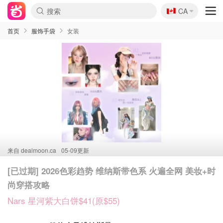
🇨🇦
CA
首页
服饰手袋
女装
来自
dealmoon.ca
05-09更新
[已过期] 2026色彩趋势 维纳斯带色系 火遍全网 美妆+时
尚穿搭攻略
Nars 星河紫大白饼$41(原$55)