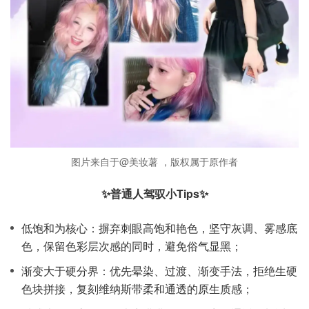
图片来自于@美妆薯 ，版权属于原作者
✨普通人驾驭小Tips✨
低饱和为核心：摒弃刺眼高饱和艳色，坚守灰调、雾感底
色，保留色彩层次感的同时，避免俗气显黑；
渐变大于硬分界：优先晕染、过渡、渐变手法，拒绝生硬
色块拼接，复刻维纳斯带柔和通透的原生质感；