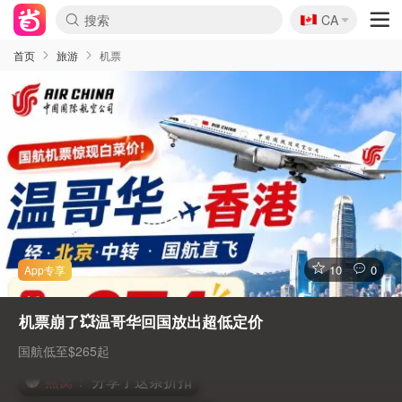
🇨🇦
CA
首页
旅游
机票
10
0
机票崩了💥温哥华回国放出超低定价
未晴：
分享了这条折扣
国航低至$265起
燕窝：
分享了这条折扣