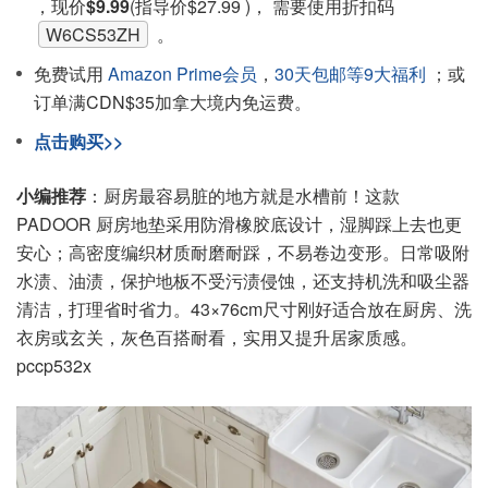
，现价
$9.99
(指导价$27.99 )， 需要使用折扣码
W6CS53ZH
。
免费试用
Amazon Prime会员
，
30天包邮等9大福利
；或
订单满CDN$35加拿大境内免运费。
点击购买>>
小编推荐
：厨房最容易脏的地方就是水槽前！这款
PADOOR 厨房地垫采用防滑橡胶底设计，湿脚踩上去也更
安心；高密度编织材质耐磨耐踩，不易卷边变形。日常吸附
水渍、油渍，保护地板不受污渍侵蚀，还支持机洗和吸尘器
清洁，打理省时省力。43×76cm尺寸刚好适合放在厨房、洗
衣房或玄关，灰色百搭耐看，实用又提升居家质感。
pccp532x