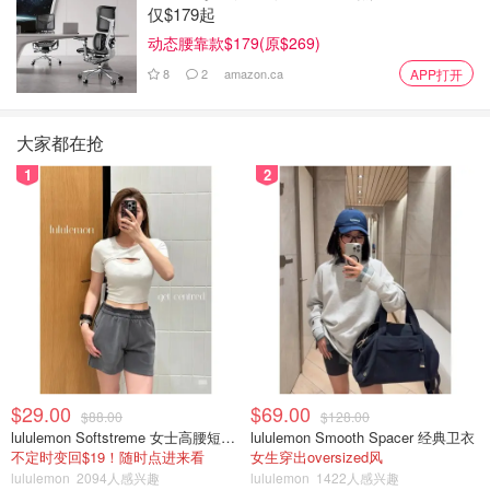
仅$179起
动态腰靠款$179(原$269)
8
2
amazon.ca
APP打开
大家都在抢
1
2
$29.00
$69.00
$88.00
$128.00
lululemon Softstreme 女士高腰短裤 10cm
lululemon Smooth Spacer 经典卫衣
不定时变回$19！随时点进来看
女生穿出oversized风
lululemon
2094人感兴趣
lululemon
1422人感兴趣