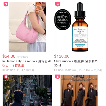
3
4
$54.00
$130.00
$108.00
lululemon City Essentials 肩背包 4L
SkinCeuticals 维生素C温和精华
热卖！库存紧张
30ml
lululemon
1194人感兴趣
Skinceuticals CA (CA)
1162人感兴趣
5
6