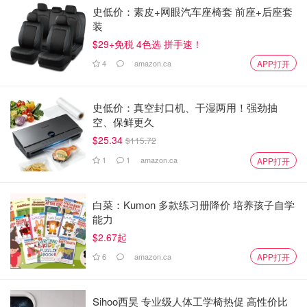
史低价：素皮+网眼汽车座椅套 前座+后座套
装
$29+免税 4色选 拼手速！
4
amazon.ca
APP打开
史低价：真空封口机、干湿两用！强劲抽
空、保鲜更久
$25.34
$115.72
1
1
amazon.ca
APP打开
白菜：Kumon 多款练习册降价 培养孩子自学
能力
$2.67起
6
amazon.ca
APP打开
Sihoo西昊 专业级人体工学椅热促 高性价比