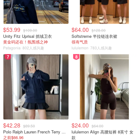
$53.99
$64.00
$109.00
$128.00
Unity Fitz Uprisal 抓绒卫衣
Softstreme 半拉链连衣裙
黄金码还在！氛围感之神
很有气质
Patagonia
802人感兴趣
lululemon
783人感兴趣
7
8
$42.28
$24.00
$89.50
$64.00
Polo Ralph Lauren French Terry 女童连帽卫衣 7-16码
lululemon Align 高腰短裤 8英寸 女
之前$66.96
款