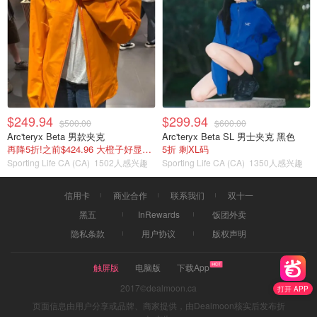
$249.94
$299.94
$500.00
$600.00
Arc'teryx Beta 男款夹克
Arc'teryx Beta SL 男士夹克 黑色
再降5折!之前$424.96 大橙子好显白 蹲补
5折 剩XL码
Sporting Life CA (CA)
1502人感兴趣
Sporting Life CA (CA)
1350人感兴趣
信用卡
商业合作
联系我们
双十一
黑五
InRewards
饭团外卖
隐私条款
用户协议
版权声明
触屏版
电脑版
下载App
2017©dealmoon.ca
打开 APP
页面信息由用户分享或品牌、商家提供，由Dealmoon核实后发布折