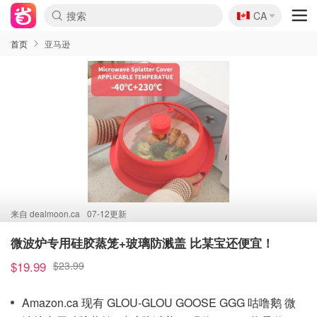
🇨🇦
CA
首页
亚马逊
来自
dealmoon.ca
07-12更新
微波炉专用硅胶蒸笼+玻璃防溅盖 比某宝还便宜！
$19.99
$23.99
Amazon.ca 现有 GLOU-GLOU GOOSE GGG 咕噜鹅 微