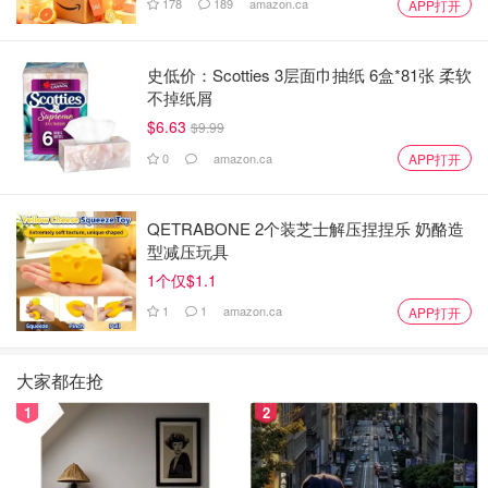
178
189
amazon.ca
APP打开
史低价：Scotties 3层面巾抽纸 6盒*81张 柔软
不掉纸屑
$6.63
$9.99
0
amazon.ca
APP打开
QETRABONE 2个装芝士解压捏捏乐 奶酪造
型减压玩具
1个仅$1.1
1
1
amazon.ca
APP打开
大家都在抢
1
2