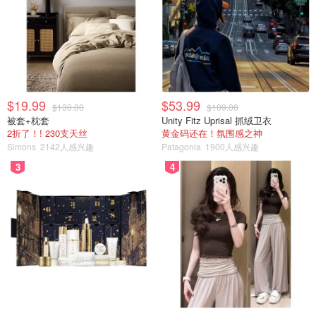
$19.99
$53.99
$130.00
$109.00
被套+枕套
Unity Fitz Uprisal 抓绒卫衣
2折了！! 230支天丝
黄金码还在！氛围感之神
Simons
2142人感兴趣
Patagonia
1900人感兴趣
3
4