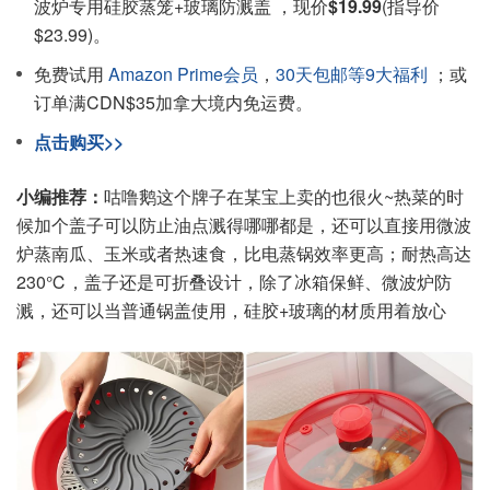
波炉专用硅胶蒸笼+玻璃防溅盖 ，现价
$19.99
(指导价
$23.99)。
免费试用
Amazon Prime会员
，
30天包邮等9大福利
；或
订单满CDN$35加拿大境内免运费。
点击购买>>
小编推荐：
咕噜鹅这个牌子在某宝上卖的也很火~热菜的时
候加个盖子可以防止油点溅得哪哪都是，还可以直接用微波
炉蒸南瓜、玉米或者热速食，比电蒸锅效率更高；耐热高达
230℃，盖子还是可折叠设计，除了冰箱保鲜、微波炉防
溅，还可以当普通锅盖使用，硅胶+玻璃的材质用着放心