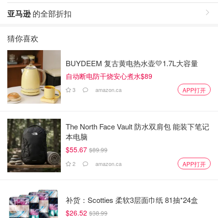
亚马逊
的全部折扣
猜你喜欢
BUYDEEM 复古黄电热水壶💛1.7L大容量
自动断电防干烧安心煮水$89
3
amazon.ca
APP打开
The North Face Vault 防水双肩包 能装下笔记
本电脑
$55.67
$89.99
2
amazon.ca
APP打开
补货：Scotties 柔软3层面巾纸 81抽*24盒
$26.52
$38.99