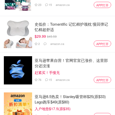
23
15
amazon.ca
APP打开
史低价：Tomentific 记忆棉护颈枕 慢回弹记
忆棉超舒适
$29.99
$45.59
2
amazon.ca
APP打开
亚马逊苹果自营！官网官宣已涨价、这里部
分还没涨
赶紧买！手慢无
76
15
amazon.ca
APP打开
亚马逊8.5热卖！Stanley吸管杯$25(原$33)
Lego跑车$49(原$80)
入户地垫$17.5(原$35)