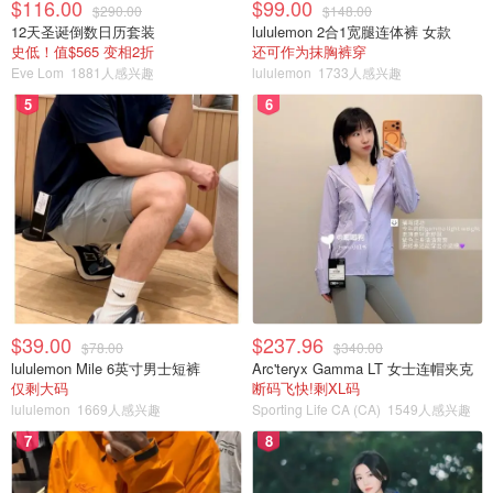
$116.00
$99.00
$290.00
$148.00
12天圣诞倒数日历套装
lululemon 2合1宽腿连体裤 女款
史低！值$565 变相2折
还可作为抹胸裤穿
Eve Lom
1881人感兴趣
lululemon
1733人感兴趣
5
6
$39.00
$237.96
$78.00
$340.00
lululemon Mile 6英寸男士短裤
Arc'teryx Gamma LT 女士连帽夹克
仅剩大码
断码飞快!剩XL码
lululemon
1669人感兴趣
Sporting Life CA (CA)
1549人感兴趣
7
8