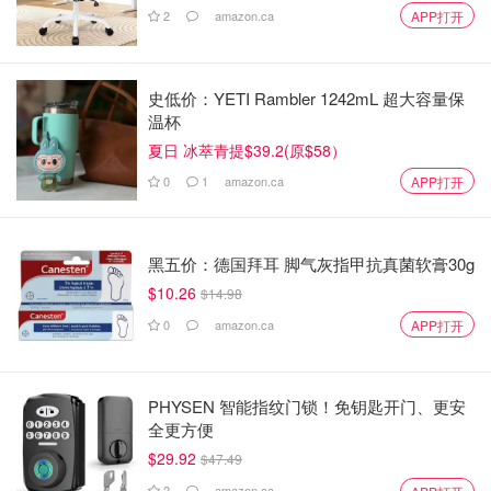
2
amazon.ca
APP打开
史低价：YETI Rambler 1242mL 超大容量保
温杯
夏日 冰萃青提$39.2(原$58）
0
1
amazon.ca
APP打开
黑五价：德国拜耳 脚气灰指甲抗真菌软膏30g
$10.26
$14.98
0
amazon.ca
APP打开
PHYSEN 智能指纹门锁！免钥匙开门、更安
全更方便
$29.92
$47.49
2
amazon.ca