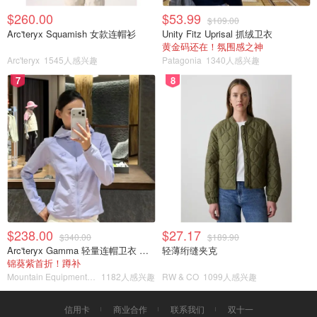
$260.00
$53.99
$109.00
Arc'teryx Squamish 女款连帽衫
Unity Fitz Uprisal 抓绒卫衣
黄金码还在！氛围感之神
Arc'teryx
1545人感兴趣
Patagonia
1340人感兴趣
7
8
$238.00
$27.17
$340.00
$189.90
Arc'teryx Gamma 轻量连帽卫衣 女款
轻薄绗缝夹克
锦葵紫首折！蹲补
Mountain Equipment Company
1182人感兴趣
RW & CO
1099人感兴趣
信用卡
商业合作
联系我们
双十一