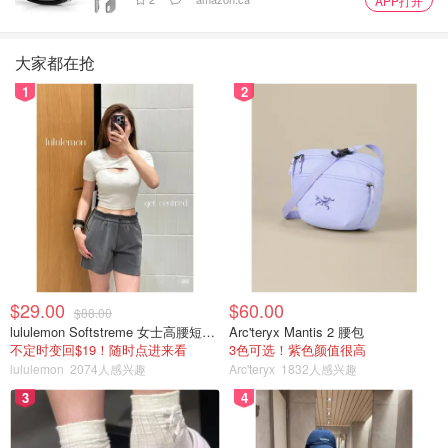
APP打开
大家都在抢
1
2
$29.00
$60.00
$88.00
lululemon Softstreme 女士高腰短裤 10cm
Arc'teryx Mantis 2 腰包
不定时变回$19！随时点进来看
3色可选！紫色颜值很高
lululemon
2074人感兴趣
Arc'teryx
1832人感兴趣
3
4