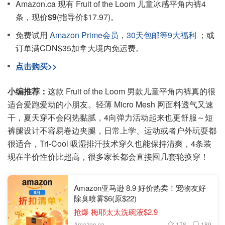
Amazon.ca 现有 Fruit of the Loom 儿童冰感平角内裤4
条，现价
$9
(指导价$17.97)。
免费试用
Amazon Prime会员
，
30天包邮等9大福利
；或
订单满CDN$35加拿大境内免运费。
点击购买>>
小编推荐：
这款 Fruit of the Loom 男款儿童平角内裤真的很
适合爱跑爱动的小朋友。轻薄 Micro Mesh 网面料透气又速
干，夏天穿不会闷热黏腻，4向弹力活动起来也更舒服～短
裤腿设计不容易卷边夹腿，日常上学、运动或者户外玩耍都
很适合，Tri-Cool 吸湿排汗技术穿久也能保持清爽，4条装
现在半价性价比超高，很多家长都会直接囤几套轮换穿！
Amazon亚马逊 8.9 好价热卖！宠物友好
除臭喷雾$6(原$22)
抢爆 梅耶太太洗碗液$2.9
178
189
Amazon.ca