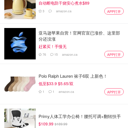
自动断电防干烧安心煮水$89
3
amazon.ca
APP打开
亚马逊苹果自营！官网官宣已涨价、这里部
分还没涨
赶紧买！手慢无
76
15
amazon.ca
APP打开
Polo Ralph Lauren 袜子6双 上新色！
低至$33.9 $5.65/双
1
1
amazon.ca
APP打开
Primy人体工学办公椅！腰托可调+翻转扶手
$109.99
$189.99