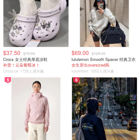
$37.50
$69.00
$79.99
$128.00
Crocs 女士经典厚底凉鞋
lululemon Smooth Spacer 经典卫衣
补货！云朵葡萄冰！
女生穿出oversized风
Crocs.ca
1726人感兴趣
lululemon
1552人感兴趣
5
6