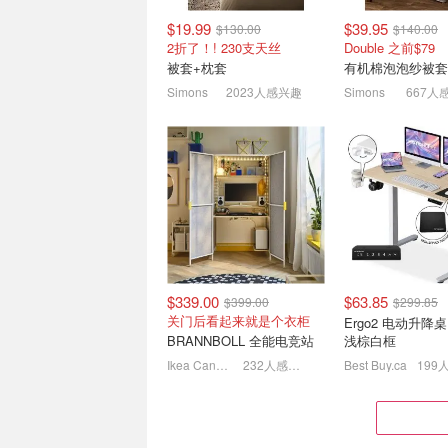
$19.99
$39.95
$130.00
$140.00
2折了！! 230支天丝
Double 之前$79
被套+枕套
有机棉泡泡纱被套
Simons
2023人感兴趣
Simons
667人
Lysol 马桶清洁剂 710mL
白菜：Glade 薰
芒果木槿花香 留香高级
清新剂 舒缓除异
$3.77
$4.99
$1.87 拥有满屋
$339.00
$63.85
$399.00
$299.85
关门后看起来就是个衣柜
Ergo2 电动升降桌 
BRANNBOLL 全能电竞站
浅棕白框
Ikea Canada
232人感兴趣
Best Buy.ca
199
Walmart 球衣$1超级无敌白
Le Creuset 法
菜价⚽仅剩童装！
推荐 石陶宠物碗$