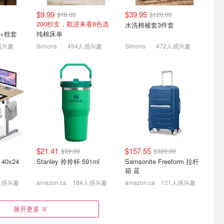
$9.99
$39.95
$18.00
$120.00
200纱支，戳进来看8色选
水洗棉被套3件套
+枕套
纯棉床单
感兴趣
Simons
494人感兴趣
Simons
472人感兴趣
衣草香空气
OOOFLOWER 洗衣机清洁
Samsonite 突发好价 登机
味
片 养宠家庭专用 1年用量
箱+中号箱2件$159(之前定
价$434)
清香
$8.49
$19.99
4.1折起！登机箱$93.8(原$134)
$21.41
$157.55
$39.00
$320.00
40x24
Stanley 拎拎杯 591ml
Samsonite Freeform 拉杆
箱 蓝
人感兴趣
amazon.ca
184人感兴趣
amazon.ca
121人感兴趣
式经典锅具
5.5折冲啊！Stanley
CostWay盛夏焕新 家具日
展开更多
29
IceFlow 2.0 拎拎杯 591ml
杂好物来袭