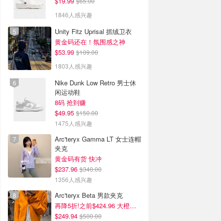
$19.99
$65.00
1846人感兴趣
Unity Fitz Uprisal 抓绒卫衣
黄金码还在！氛围感之神
$53.99
$109.00
1803人感兴趣
Nike Dunk Low Retro 男士休
闲运动鞋
8码 抢到赚
$49.95
$150.00
1475人感兴趣
Arc'teryx Gamma LT 女士连帽
夹克
黄金码有货 快冲
$237.96
$340.00
1356人感兴趣
Arc'teryx Beta 男款夹克
再降5折!之前$424.96 大橙子好显白 蹲补
$249.94
$500.00