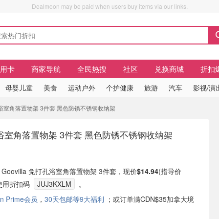
Dealmoon may be paid when users buy items via our links.
信用卡
商家导航
全民热搜
社区
兑换商城
折扣
母婴儿童
美食
运动户外
个护健康
旅游
汽车
影视/演
打孔浴室角落置物架 3件套 黑色防锈不锈钢收纳架
浴室角落置物架 3件套 黑色防锈不锈钢收纳架
现有 Goovilla 免打孔浴室角落置物架 3件套，现价
$14.94
(指导价
需要使用折扣码
JUJ3KXLM
。
n Prime会员
，
30天包邮等9大福利
；或订单满CDN$35加拿大境