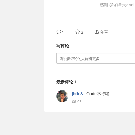
感谢
@加拿大deal
1
2
分享
写评论
最新评论
1
jinlin8
:
Code不行哦
06-06