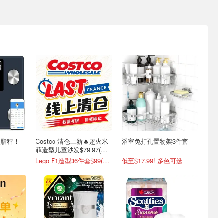
能体脂秤！
Costco 清仓上新🔥超火米
浴室免打孔置物架3件套
测
菲造型儿童沙发$79.97(原
$129.99)
Lego F1造型36件套$99(原$159)
低至$17.99! 多色可选