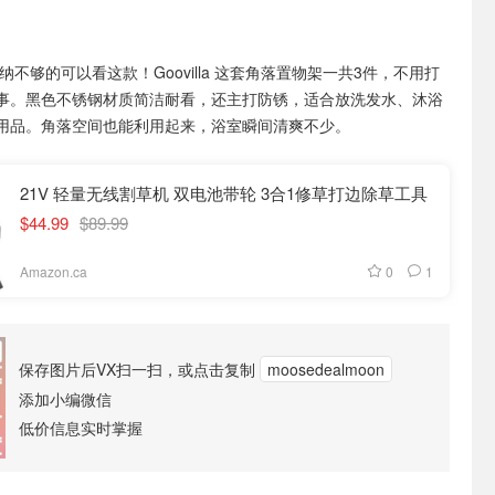
纳不够的可以看这款！Goovilla 这套角落置物架一共3件，不用打
事。黑色不锈钢材质简洁耐看，还主打防锈，适合放洗发水、沐浴
用品。角落空间也能利用起来，浴室瞬间清爽不少。
21V 轻量无线割草机 双电池带轮 3合1修草打边除草工具
$44.99
$89.99
0
1
Amazon.ca
保存图片后VX扫一扫，或点击复制
moosedealmoon
添加小编微信
低价信息实时掌握