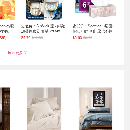
anley吸
史低价：AirWick 室内精油
史低价：Scotties 3层面巾
Lego跑车
加香挥发器 套装 23.9mL
抽纸 6盒*81张 柔软不掉纸
屑
35)
$5.70
$10.99
$6.63
$9.99
展开更多
 加厚卫生纸
Owala 人气水杯 高颜值和
Costco 8月海报抢先看
常囤货
实用设计圈粉无数
AirPods Pro$279 苏打洗衣
粉减$40
7.5折起！透明吸管杯$25
当日配送满$50立减$15！！