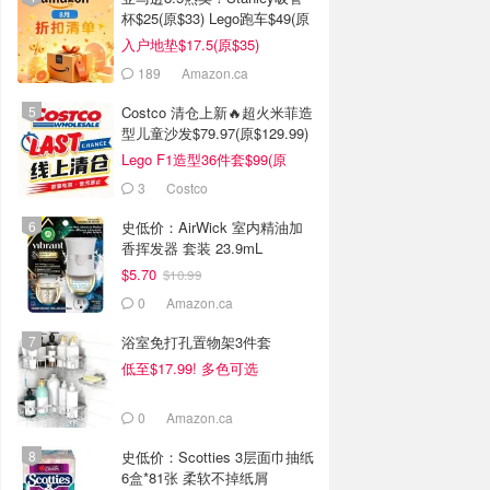
杯$25(原$33) Lego跑车$49(原
$80)
入户地垫$17.5(原$35)
189
Amazon.ca
Costco 清仓上新🔥超火米菲造
型儿童沙发$79.97(原$129.99)
Lego F1造型36件套$99(原
$159)
3
Costco
史低价：AirWick 室内精油加
香挥发器 套装 23.9mL
$5.70
$10.99
0
Amazon.ca
浴室免打孔置物架3件套
低至$17.99! 多色可选
0
Amazon.ca
史低价：Scotties 3层面巾抽纸
6盒*81张 柔软不掉纸屑