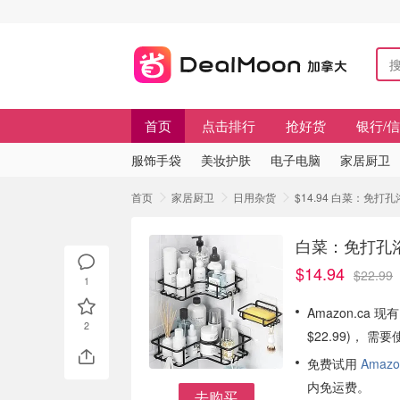
首页
点击排行
抢好货
银行/
服饰手袋
美妆护肤
电子电脑
家居厨卫
首页
家居厨卫
日用杂货
$14.94 白菜：免
白菜：免打孔
$14.94
$22.99
1
Amazon.ca 
2
$22.99)， 
免费试用
Amazo
内免运费。
去购买