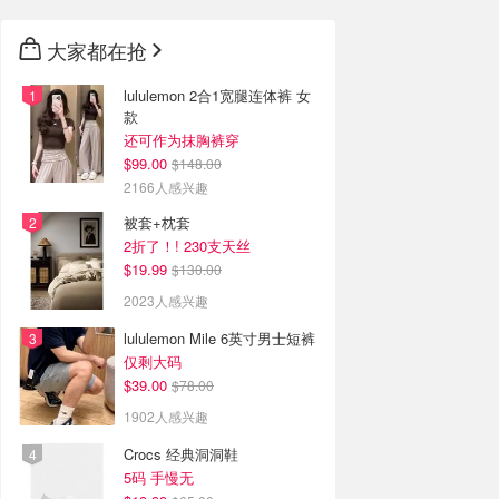
大家都在抢
lululemon 2合1宽腿连体裤 女
款
还可作为抹胸裤穿
$99.00
$148.00
2166人感兴趣
被套+枕套
2折了！! 230支天丝
$19.99
$130.00
2023人感兴趣
lululemon Mile 6英寸男士短裤
仅剩大码
$39.00
$78.00
1902人感兴趣
Crocs 经典洞洞鞋
5码 手慢无