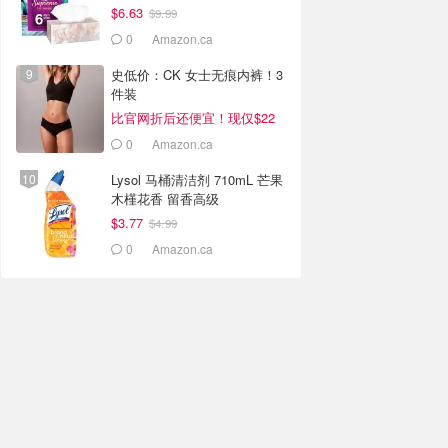
$6.63
$9.99
0
Amazon.ca
史低价：CK 女士无痕内裤！3
件装
比官网折后还便宜！现仅$22
0
Amazon.ca
Lysol 马桶清洁剂 710mL 芒果
木槿花香 留香高级
$3.77
$4.99
0
Amazon.ca