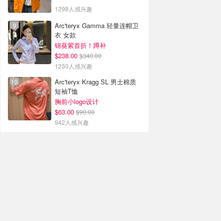
1298人感兴趣
Arc'teryx Gamma 轻量连帽卫
衣 女款
锦葵紫首折！蹲补
$238.00
$340.00
1230人感兴趣
Arc'teryx Kragg SL 男士棉质
短袖T恤
胸前小logo设计
$63.00
$90.00
942人感兴趣