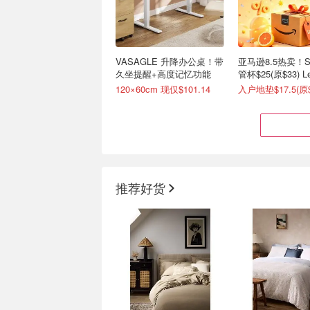
VASAGLE 升降办公桌！带
亚马逊8.5热卖！St
久坐提醒+高度记忆功能
管杯$25(原$33) 
$49(原$80)
120×60cm 现仅$101.14
入户地垫$17.5(原$
推荐好货
史低价：CK 女士无痕内
Royale Velour
裤！3件装
12大卷=24卷 日
比官网折后还便宜！现仅$22
$7.57
$13.97