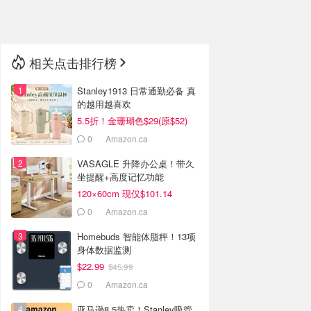
🇳🇿
新西兰
相关点击排行榜
Stanley1913 日常通勤必备 真
的越用越喜欢
5.5折！金珊瑚色$29(原$52)
0
Amazon.ca
VASAGLE 升降办公桌！带久
坐提醒+高度记忆功能
120×60cm 现仅$101.14
0
Amazon.ca
Homebuds 智能体脂秤！13项
身体数据监测
$22.99
$45.99
0
Amazon.ca
亚马逊8.5热卖！Stanley吸管