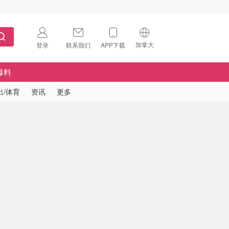
加拿大
登录
联系我们
APP下载
🇺🇸
美国
爆料
🇨🇳
中国
出/体育
资讯
更多
🇨🇦
加拿大
扫码下载 App
🇬🇧
英国
Download on the
App Store
🇩🇪
德国
Download the
Android App
🇫🇷
法国
🇮🇹
意大利
🇦🇺
澳洲