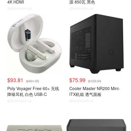
4K HDMI
源 850瓦 黑色
@dealmoon.ca
@dealmoon.ca
$93.81
$75.99
$461.95
$129.99
Poly Voyager Free 60+ 无线
Cooler Master NR200 Mini-
降噪耳机 白色 USB-C
ITX机箱 透气面板
@dealmoon.ca
@dealmoon.ca