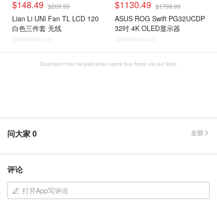
$148.49
$1130.49
$209.99
$1799.99
Lian Li UNI Fan TL LCD 120
ASUS ROG Swift PG32UCDP
白色三件套 无线
32吋 4K OLED显示器
@dealmoon.ca
@dealmoon.ca
Dealmoon may be paid when users buy items via our links.
问大家
0
全部
评论
打开App写评论