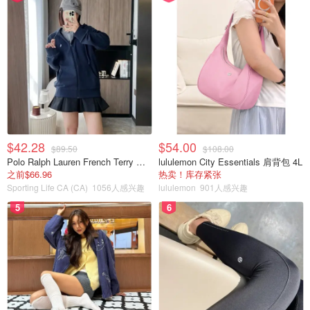
$42.28
$54.00
$89.50
$108.00
Polo Ralph Lauren French Terry 女童连帽卫衣 7-16码
lululemon City Essentials 肩背包 4L
之前$66.96
热卖！库存紧张
Sporting Life CA (CA)
1056人感兴趣
lululemon
901人感兴趣
5
6