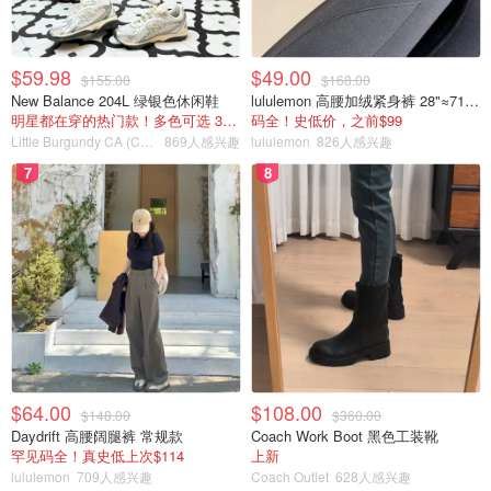
$59.98
$49.00
$155.00
$168.00
New Balance 204L 绿银色休闲鞋
lululemon 高腰加绒紧身裤 28"≈71cm 5个口袋
明星都在穿的热门款！多色可选 3.8折
码全！史低价，之前$99
Little Burgundy CA (CA）
869人感兴趣
lululemon
826人感兴趣
7
8
$64.00
$108.00
$148.00
$360.00
Daydrift 高腰阔腿裤 常规款
Coach Work Boot 黑色工装靴
罕见码全！真史低上次$114
上新
lululemon
709人感兴趣
Coach Outlet
628人感兴趣