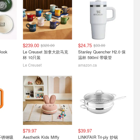
.7 好价热
Skroam 食品收纳盒 18件
史低价：Hiketrax 露营风扇
湿器
套 密封BPA Free
30000mAh LED灯
The Ordinary 护肤套装$23(原$41)
仅$1.39/个
$23.99
$79.99
$239.00
$24.75
$320.00
$33.00
Book
Le Creuset 加拿大款马克
Stanley Quencher H2.0 保
杯 10只装
温杯 590ml 带吸管
Le Creuset
amazon.ca
发好价 登机
白菜：URBEST 抽屉搭扣
史低价：AirWick 室内精油
9(之前定
10件 防锈不锈钢
加香挥发器 套装 23.9mL
4.1折起！登机箱$93.8(原$134)
仅$0.4/件
$5.70
$10.99
$79.97
$39.97
升不锈钢吸
Aesthetik Kids Miffy
LINKFAIR Tri-ply 炒锅