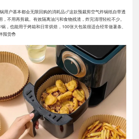
锅用户基本都会无限回购的消耗品🍗这款预裁剪空气炸锅纸自带透
用，不用再剪裁。有效隔离油污和食物残渣，炸完清理轻松不少。
空气炸锅，也能用于烤箱和日常烘焙，100张大包装很适合经常做薯条、
囤货🍟