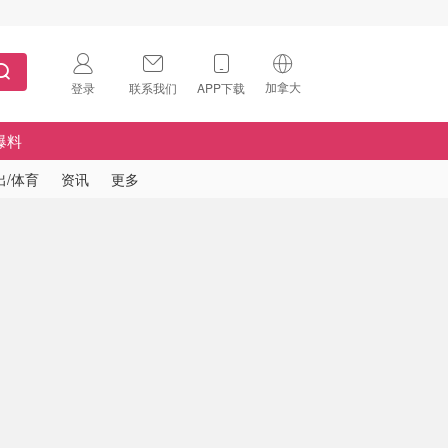
加拿大
登录
联系我们
APP下载
🇺🇸
美国
爆料
🇨🇳
中国
出/体育
资讯
更多
🇨🇦
加拿大
扫码下载 App
🇬🇧
英国
Download on the
App Store
🇩🇪
德国
Download the
Android App
🇫🇷
法国
🇮🇹
意大利
🇦🇺
澳洲