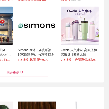
拍🔥
Simons 大降 | 麂皮乐福
Owala 人气水杯 高颜值和
 Gucci香
$59(原$190)、马克杯$2.9
实用设计圈粉无数
本月满$50立减$15，速领码
1.5折起 北面 腰包$20
7.5折起！透明吸管杯$25
展开更多