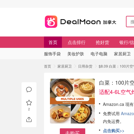
首页
点击排行
抢好货
银行/
服饰手袋
美妆护肤
电子电脑
家居厨卫
首页
家居厨卫
日用杂货
$8.09 白菜：100
白菜：100片
适配4-6L空气炸
Amazon.ca 
2
免费试用
Amazo
内免运费。
点击购买>>
去购买