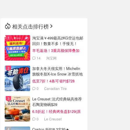
🇳🇿
新西兰
相关点击排行榜
淘宝满￥499最高2KG空运包邮
回归！数量不多！手慢无！
羊毛返场！3重高额保障叠加
14
淘宝网
加拿大冬天很实用！Michelin
旗舰冬胎X-Ice Snow 冰雪抓地
强
低至7折！4条可省约$728
0
Canadian Tire
Le Creuset 法式经典锅具推荐
石陶宠物碗$29
6.5折起！经典烤鱼盘$129(原
$180)
0
Le Creuset
Costco 折扣8.3实拍🔥