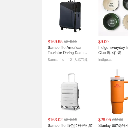
Sihoo西昊 专业级人体工学
Amazon亚马逊 8
椅热促 高性价比仅$179起
卖！大容量静音加
$25(原$60)
动态腰靠款$179(原$269)
$169.95
$9.00
$215.00
Samsonite American
Indigo Everyday 
Tourister Daring Dash
Club 碗 4件装
Spinner 大号行李箱
Samsonite
121人感兴趣
Indigo.ca
史低价：Homvana 3.6L大
Samsonite 突
容量静音加湿器 香薰夜灯
箱+中号箱2件$15
三合一功能
价$434)
$25.49
$59.98
$163.02
$29.05
$219.95
$52.00
Samsonite 白色拉杆登机箱
Stanley 887毫