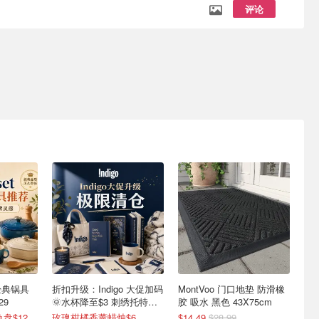
评论
式经典锅具
折扣升级：Indigo 大促加码
MontVoo 门口地垫 防滑橡
29
🌞水杯降至$3 刺绣托特包
胶 吸水 黑色 43X75cm
$8
6.5折起！经典烤鱼盘$129(原$180)
玫瑰柑橘香薰蜡烛$6
$14.49
$28.99