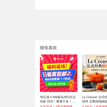
猜你喜欢
淘宝满￥499最高2KG空运
Le Creuset 法
包邮 回归！数量不多！手
推荐 石陶宠物碗$
慢无！
羊毛返场！3重高额保障叠加