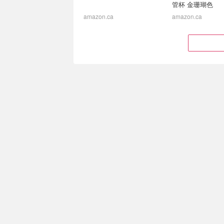
管杯 金珊瑚色
amazon.ca
amazon.ca
Royale Velour 加厚卫生纸
Lysol 马桶清洁剂 
12大卷=24卷 日常囤货
芒果木槿花香 留
$7.57
$13.97
$3.77
$4.99
$2.99
$109.00
$14.00
$135.00
之前$9.99
Le Creuset Petite
陶瓷杯
珐琅炖锅
Simons
Le Creuset
GREPRO 150PSI 便携充
Costco 清仓上新
气泵 无线充电+车载双供电
菲造型儿童沙发$79
$129.99)
$20.69
$49.99