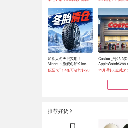
加拿大冬天很实用！
Costco 折扣8.3实
Michelin 旗舰冬胎X-Ice
AppleWatch$299
Snow 冰雪抓地强
水$99(原$176)
低至7折！4条可省约$728
推荐好货