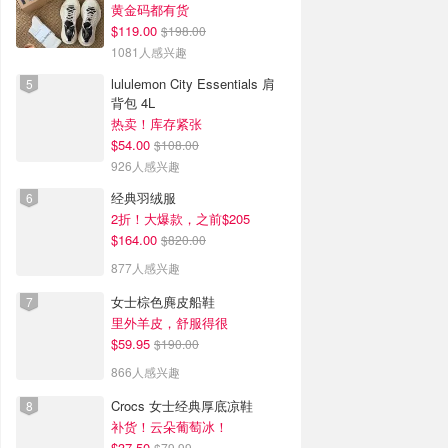
黄金码都有货
$119.00
$198.00
1081人感兴趣
lululemon City Essentials 肩
背包 4L
热卖！库存紧张
$54.00
$108.00
926人感兴趣
经典羽绒服
2折！大爆款，之前$205
$164.00
$820.00
877人感兴趣
女士棕色麂皮船鞋
里外羊皮，舒服得很
$59.95
$190.00
866人感兴趣
Crocs 女士经典厚底凉鞋
补货！云朵葡萄冰！
$37.50
$79.99