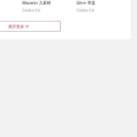
Macaron 儿童椅
32cm 带盖
Costco CA
Costco CA
710mL
史低价：Medline 专业除臭
白菜：Glade 薰衣草香空气
展开更多
香高级
喷雾 236ml 吸附异味不刺
清新剂 舒缓除异味
鼻
$5.99
$22.03
$1.87 拥有满屋清香
$6.99
$24.97
$10.00
直径18cm
 Stockpot
HENCKELS 砧板 3件套
小熊盖被小盘子
Simons
Costco CA
🔥超火米
Royale 厨房纸+卫生纸组合
补货：Scotties 柔软3层面
.97(原
装！1单顶半个月
巾纸 81抽*24盒
Lego F1造型36件套$99(原$159)
又降了！2包一共$13.98!
$26.52
$38.99