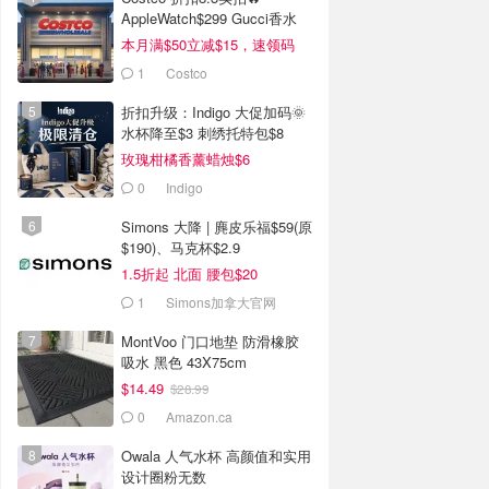
AppleWatch$299 Gucci香水
$99(原$176)
本月满$50立减$15，速领码
1
Costco
折扣升级：Indigo 大促加码🌞
水杯降至$3 刺绣托特包$8
玫瑰柑橘香薰蜡烛$6
0
Indigo
Simons 大降 | 麂皮乐福$59(原
$190)、马克杯$2.9
1.5折起 北面 腰包$20
1
Simons加拿大官网
MontVoo 门口地垫 防滑橡胶
吸水 黑色 43X75cm
$14.49
$28.99
0
Amazon.ca
Owala 人气水杯 高颜值和实用
设计圈粉无数