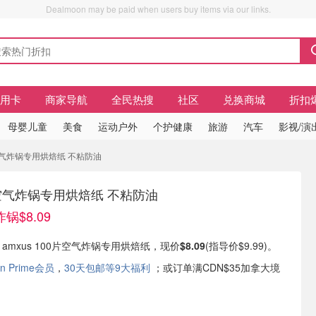
Dealmoon may be paid when users buy items via our links.
信用卡
商家导航
全民热搜
社区
兑换商城
折扣
母婴儿童
美食
运动户外
个护健康
旅游
汽车
影视/演
片空气炸锅专用烘焙纸 不粘防油
空气炸锅专用烘焙纸 不粘防油
锅$8.09
现有 amxus 100片空气炸锅专用烘焙纸，现价
$8.09
(指导价$9.99)。
n Prime会员
，
30天包邮等9大福利
；或订单满CDN$35加拿大境