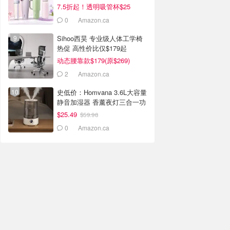
7.5折起！透明吸管杯$25
0
Amazon.ca
Sihoo西昊 专业级人体工学椅
热促 高性价比仅$179起
动态腰靠款$179(原$269)
2
Amazon.ca
史低价：Homvana 3.6L大容量
静音加湿器 香薰夜灯三合一功
能
$25.49
$59.98
0
Amazon.ca