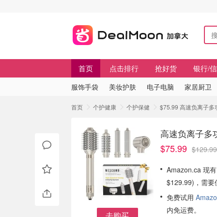
首页
点击排行
抢好货
银行/
服饰手袋
美妆护肤
电子电脑
家居厨卫
首页
个护健康
个护保健
$75.99 高速负离
高速负离子多
$75.99
$129.99
Amazon.ca
$129.99)，
免费试用
Amazo
内免运费。
去购买