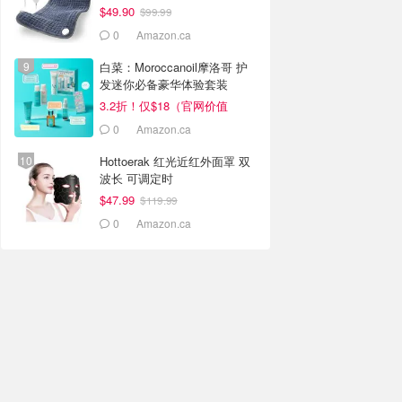
$49.90
$99.99
0
Amazon.ca
白菜：Moroccanoil摩洛哥 护
发迷你必备豪华体验套装
3.2折！仅$18（官网价值
$55）
0
Amazon.ca
Hottoerak 红光近红外面罩 双
波长 可调定时
$47.99
$119.99
0
Amazon.ca