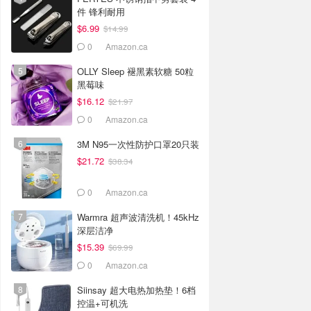
件 锋利耐用
$6.99
$14.99
0
Amazon.ca
OLLY Sleep 褪黑素软糖 50粒
黑莓味
$16.12
$21.97
0
Amazon.ca
3M N95一次性防护口罩20只装
$21.72
$38.34
0
Amazon.ca
Warmra 超声波清洗机！45kHz
深层洁净
$15.39
$69.99
0
Amazon.ca
Siinsay 超大电热加热垫！6档
控温+可机洗