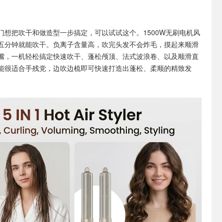
门想把吹干和做造型一步搞定，可以试试这个。1500W无刷电机风
五分钟就能吹干。负离子含量高，吹完头发不会炸毛，摸起来顺滑
嘴，一机轻松搞定快速吹干、蓬松颅顶、法式波浪卷、以及顺滑直
能很适合手残党，边吹边梳即可快速打造出蓬松、柔顺的精致发