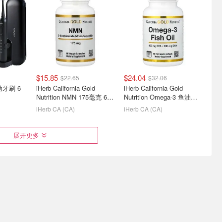
美白贴 14
无线可视采耳8件装！
Ensure Plus 高热量营养补
1269P高清内窥镜
充奶昔 235mL×6瓶
$24.99
$99.99
山核桃奶油味$9.97
$15.85
$24.04
$22.65
$32.06
动牙刷 6
iHerb California Gold
iHerb California Gold
Nutrition NMN 175毫克 60
Nutrition Omega-3 鱼油
粒素食胶囊
Vivomega 甘油三酯型
iHerb CA (CA)
iHerb CA (CA)
1000毫克 90粒
ssin 强
Webber Omega-3 高纯度鱼
iHerb个护保健夏日上新
展开更多
浆
油80粒 含辅酶Q10
$23.98(原$27.99) 日销百件
抗暗沉复合香皂 $4
$11.80
$17.44
$15.73
$23.26