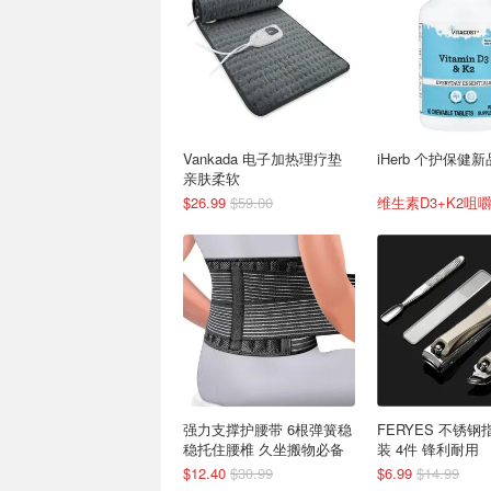
Vankada 电子加热理疗垫
iHerb 个护保健
亲肤柔软
$26.99
$59.00
维生素D3+K2咀嚼
强力支撑护腰带 6根弹簧稳
FERYES 不锈
稳托住腰椎 久坐搬物必备
装 4件 锋利耐用
$12.40
$30.99
$6.99
$14.99