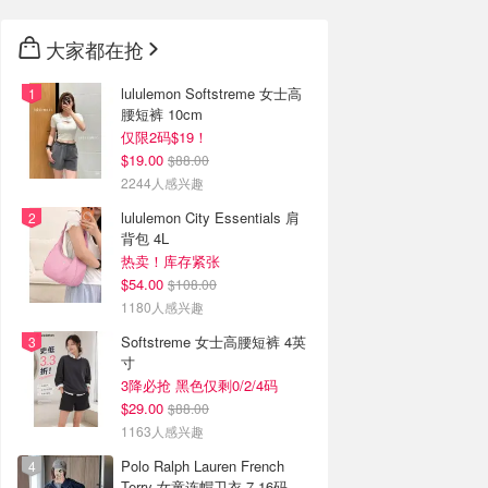
大家都在抢
lululemon Softstreme 女士高
腰短裤 10cm
仅限2码$19！
$19.00
$88.00
2244人感兴趣
lululemon City Essentials 肩
背包 4L
热卖！库存紧张
$54.00
$108.00
1180人感兴趣
Softstreme 女士高腰短裤 4英
寸
3降必抢 黑色仅剩0/2/4码
$29.00
$88.00
1163人感兴趣
Polo Ralph Lauren French
Terry 女童连帽卫衣 7-16码