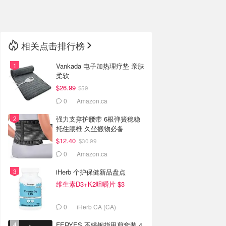
🇳🇿
新西兰
相关点击排行榜
Vankada 电子加热理疗垫 亲肤
柔软
$26.99
$59
0
Amazon.ca
强力支撑护腰带 6根弹簧稳稳
托住腰椎 久坐搬物必备
$12.40
$30.99
0
Amazon.ca
iHerb 个护保健新品盘点
维生素D3+K2咀嚼片 $3
0
iHerb CA (CA)
FERYES 不锈钢指甲剪套装 4