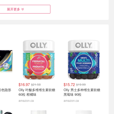
展开更多
a 水杨酸隐形
AFDEAL 加热振动脚踝按
RENPHO 足部按摩仪 4个
摩器 无线充电款
模式+2档速度 充分释放压
力
$19.99
$29.99
7.4折起！封面款仅$140(原$190)
$16.97
$15.72
$21.58
$19.99
rs 彩色隐形
Olly 叶酸多维维生素软糖
Olly 男士多种维生素软糖
60粒 柑橘味
黑莓味 90粒
amazon.ca
amazon.ca