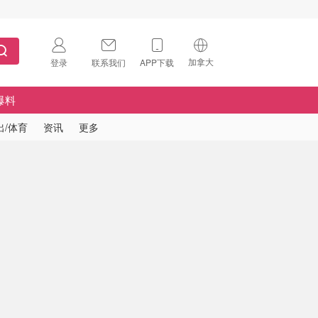
加拿大
登录
联系我们
APP下载
🇺🇸
美国
爆料
🇨🇳
中国
出/体育
资讯
更多
🇨🇦
加拿大
扫码下载 App
🇬🇧
英国
Download on the
App Store
🇩🇪
德国
Download the
Android App
🇫🇷
法国
🇮🇹
意大利
🇦🇺
澳洲