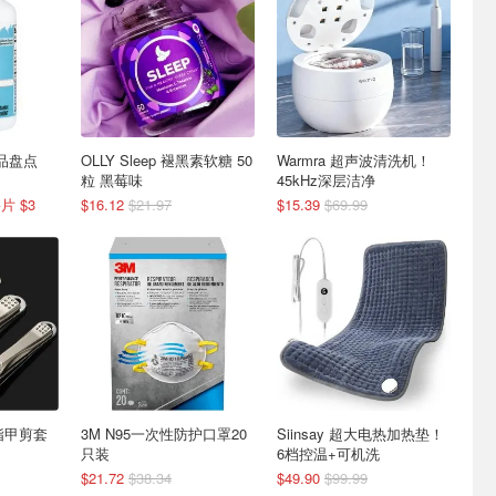
新品盘点
OLLY Sleep 褪黑素软糖 50
Warmra 超声波清洗机！
粒 黑莓味
45kHz深层洁净
片 $3
$16.12
$21.97
$15.39
$69.99
钢指甲剪套
3M N95一次性防护口罩20
Siinsay 超大电热加热垫！
只装
6档控温+可机洗
$21.72
$38.34
$49.90
$99.99