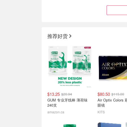
推荐好货
白菜：Moroccanoil摩洛哥
grace & stell
护发迷你必备豪华体验套装
痘痘贴 36片
3.2折！仅$18（官网价值$55）
$9.86
$13.95
$13.25
$80.50
$20.94
$115.00
GUM 专业牙线棒 薄荷味
Air Optix Colo
240支
眼镜
amazon.ca
KITS