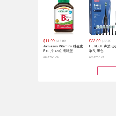
Hottoerak 红光近红外面罩
PERSMAX 牙齿
双波长 可调定时
次装（28片）
$47.99
$119.99
$13.99
$19.99
$11.99
$23.09
$17.99
$32.99
Jamieson Vitamins 维生素
PERECT 声波电
B12 片 45粒 缓释型
刷头 黑色
amazon.ca
amazon.ca
速领码！Dreame追觅 轻量
这个挺好喝！Robitu
高速吹风机 迷你机身超强
效蜂蜜止咳化痰糖
风力
115mL
$69.99
$99.99
$8.50
$10.99
$8.36
$10.59
$11.15
$14.12