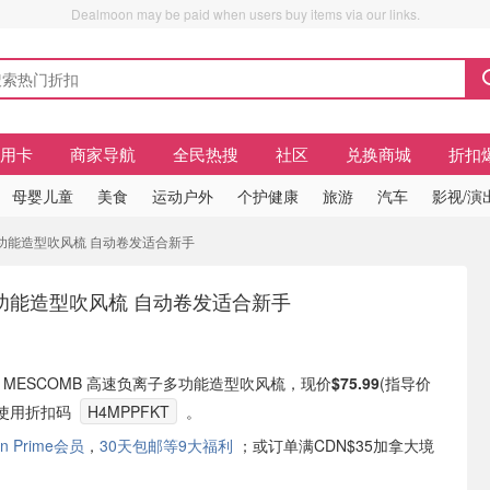
Dealmoon may be paid when users buy items via our links.
信用卡
商家导航
全民热搜
社区
兑换商城
折扣
母婴儿童
美食
运动户外
个护健康
旅游
汽车
影视/演
子多功能造型吹风梳 自动卷发适合新手
功能造型吹风梳 自动卷发适合新手
 现有 MESCOMB 高速负离子多功能造型吹风梳，现价
$75.99
(指导价
需要使用折扣码
H4MPPFKT
。
n Prime会员
，
30天包邮等9大福利
；或订单满CDN$35加拿大境