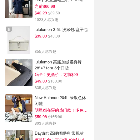
之前$66.96
$42.28
$89.50
1023人感兴趣
lululemon 3.5L 洗漱包/盒子包
$39.00
$48.00
855人感兴趣
lululemon 高腰加绒紧身裤
28"≈71cm 5个口袋
码全！史低价，之前$99
$49.00
$168.00
835人感兴趣
New Balance 204L 绿银色休
闲鞋
明星都在穿的热门款！多色可选 3.8折
$59.98
$155.00
803人感兴趣
Daydrift 高腰阔腿裤 常规款
罕见码全！真史低上次$114