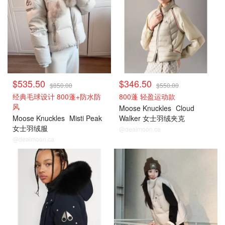
$535.50
$346.50
$850.00
$550.00
经典毛球设计 800蓬+防水防
800蓬 轻盈运动款
风
Moose Knuckles
Cloud
Moose Knuckles
Misti Peak
Walker 女士羽绒夹克
女士羽绒服
@dealmoon.ca
@dealmoon.ca