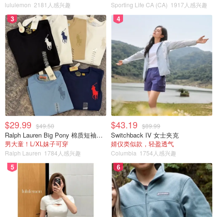
lululemon
2181人感兴趣
Sporting Life CA (CA)
1917人感兴趣
3
4
$29.99
$43.19
$49.50
$89.99
Ralph Lauren Big Pony 棉质短袖T恤
Switchback IV 女士夹克
男大童！L/XL妹子可穿
婧仪类似款，轻盈透气
Ralph Lauren
1784人感兴趣
Columbia
1754人感兴趣
5
6