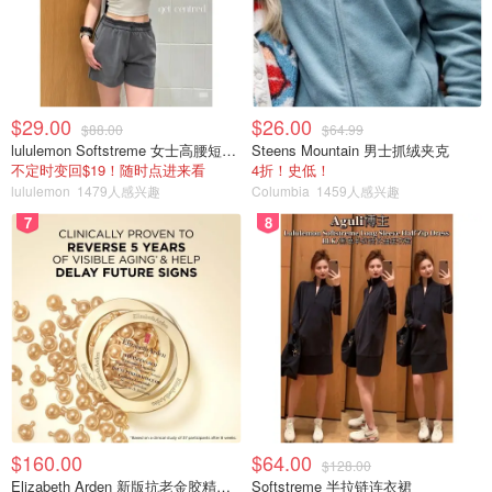
$29.00
$26.00
$88.00
$64.99
lululemon Softstreme 女士高腰短裤 10cm
Steens Mountain 男士抓绒夹克
不定时变回$19！随时点进来看
4折！史低！
lululemon
1479人感兴趣
Columbia
1459人感兴趣
7
8
$160.00
$64.00
$128.00
Elizabeth Arden 新版抗老金胶精华60颗
Softstreme 半拉链连衣裙