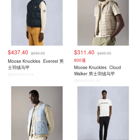
$437.40
$311.40
$695.00
$495.00
800蓬
Moose Knuckles
Everest 男
士羽绒马甲
Moose Knuckles
Cloud
Walker 男士羽绒马甲
@dealmoon.ca
@dealmoon.ca