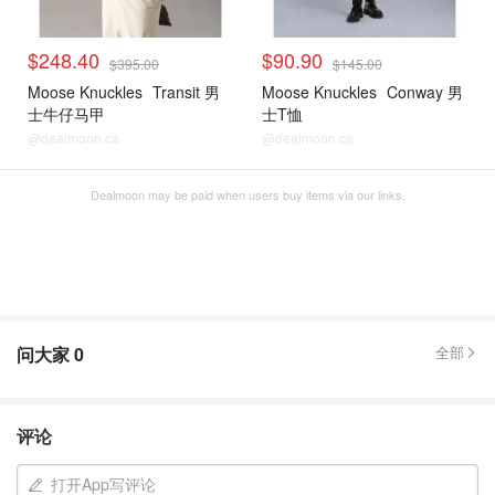
$248.40
$90.90
$395.00
$145.00
Moose Knuckles
Transit 男
Moose Knuckles
Conway 男
士牛仔马甲
士T恤
@dealmoon.ca
@dealmoon.ca
Dealmoon may be paid when users buy items via our links.
问大家
0
全部
评论
打开App写评论