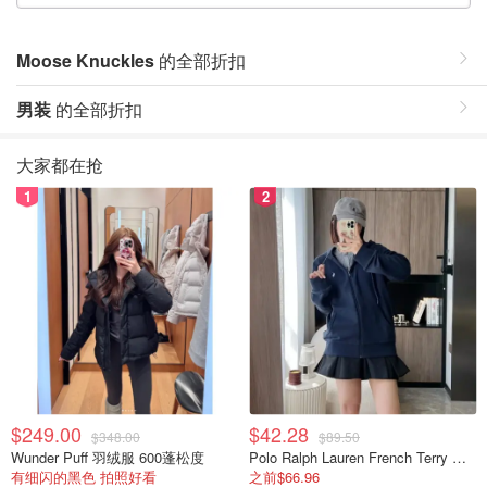
Moose Knuckles
的全部折扣
男装
的全部折扣
大家都在抢
1
2
$249.00
$42.28
$348.00
$89.50
Wunder Puff 羽绒服 600蓬松度
Polo Ralph Lauren French Terry 女童连帽卫衣 7-16码
有细闪的黑色 拍照好看
之前$66.96