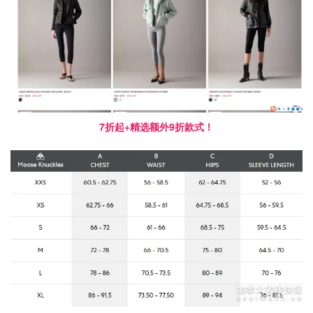
7折起+精选额外9折款式！