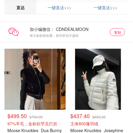
直达
一键直达>>>
一键直达>>>
加小编微信：
复制
每天刷刷朋友圈，精华折扣不漏掉
$499.50
$437.40
$794.00
$695.00
97%羊毛，金标款罕见打折
主体800蓬羽绒
Moose Knuckles
Dua Bunny
Moose Knuckles
Josephine