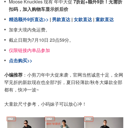
Moose Knuckles 现有 年中大促
7折起+额外9折！无需折
扣码，加入购物车显示折后价
精选额外9折直达>>
|
男款直达
|
女款直达
|
童款直达
加拿大境内免运费。
截止日期为7月10日 23点59分。
仅限链接内单品参加
点击购买>>
小编推荐
：小剪刀年中大促来袭，官网当然诚意十足，全网
罕见折的新款现在也全部7折，夏日轻薄款/秋冬大爆款全部
都有，快冲一波~
大童款尺寸参考，小码妹子可以放心冲！