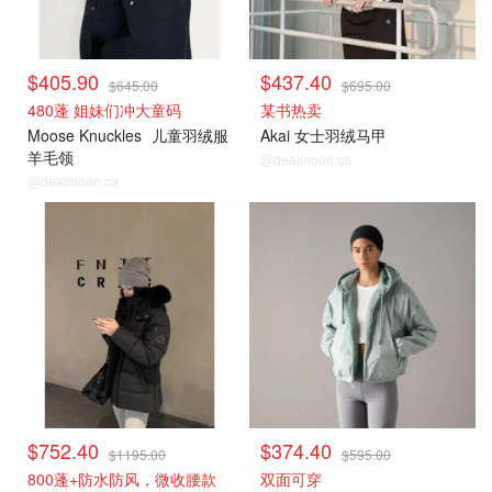
$405.90
$437.40
$645.00
$695.00
480蓬 姐妹们冲大童码
某书热卖
Moose Knuckles
儿童羽绒服
Akai 女士羽绒马甲
羊毛领
@dealmoon.ca
@dealmoon.ca
$752.40
$374.40
$1195.00
$595.00
800蓬+防水防风，微收腰款
双面可穿