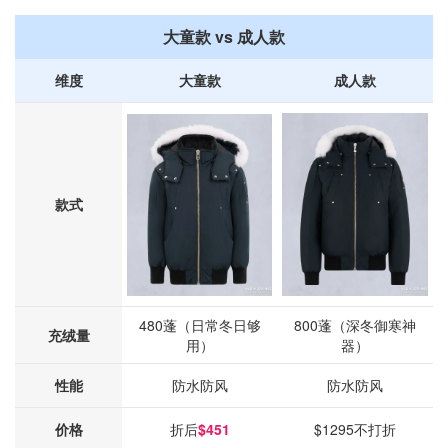
大童款 vs 成人款
维度
大童款
成人款
款式
480蓬（日常冬日够
800蓬（深冬御寒神
充绒量
用）
器）
性能
防水防风
防水防风
价格
折后
$451
$1295不打折