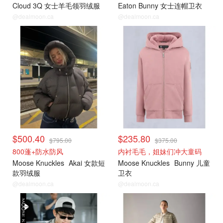
Cloud 3Q 女士羊毛领羽绒服
Eaton Bunny 女士连帽卫衣
@dealmoon.ca
@dealmoon.ca
$500.40
$235.80
$795.00
$375.00
800蓬+防水防风
内衬毛毛，姐妹们冲大童码
Moose Knuckles
Akai 女款短
Moose Knuckles
Bunny 儿童
款羽绒服
卫衣
@dealmoon.ca
@dealmoon.ca