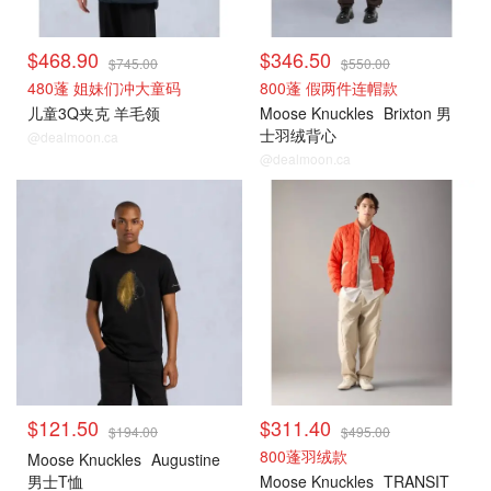
$468.90
$346.50
$745.00
$550.00
480蓬 姐妹们冲大童码
800蓬 假两件连帽款
儿童3Q夹克 羊毛领
Moose Knuckles
Brixton 男
士羽绒背心
@dealmoon.ca
@dealmoon.ca
$121.50
$311.40
$194.00
$495.00
800蓬羽绒款
Moose Knuckles
Augustine
男士T恤
Moose Knuckles
TRANSIT