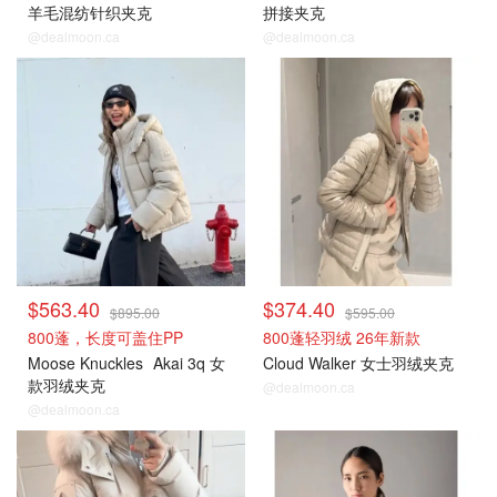
羊毛混纺针织夹克
拼接夹克
@dealmoon.ca
@dealmoon.ca
$563.40
$374.40
$895.00
$595.00
800蓬，长度可盖住PP
800蓬轻羽绒 26年新款
Moose Knuckles
Akai 3q 女
Cloud Walker 女士羽绒夹克
款羽绒夹克
@dealmoon.ca
@dealmoon.ca