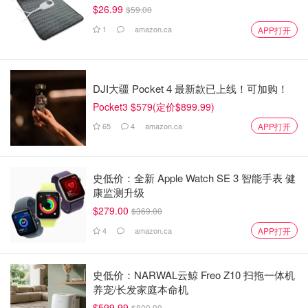
$26.99
$59.00
1
amazon.ca
APP打开
DJI大疆 Pocket 4 最新款已上线！可加购！
Pocket3 $579(定价$899.99)
65
4
amazon.ca
APP打开
史低价：全新 Apple Watch SE 3 智能手表 健
康监测升级
$279.00
$369.00
4
amazon.ca
APP打开
史低价：NARWAL云鲸 Freo Z10 扫拖一体机
养宠/长发家庭本命机
$599.99
$809.99