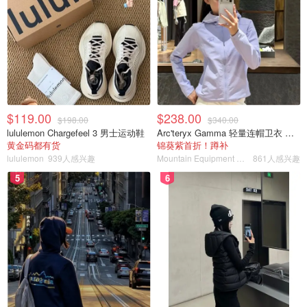
$119.00
$238.00
$198.00
$340.00
lululemon Chargefeel 3 男士运动鞋
Arc'teryx Gamma 轻量连帽卫衣 女款
黄金码都有货
锦葵紫首折！蹲补
lululemon
939人感兴趣
Mountain Equipment Company
861人感兴趣
5
6