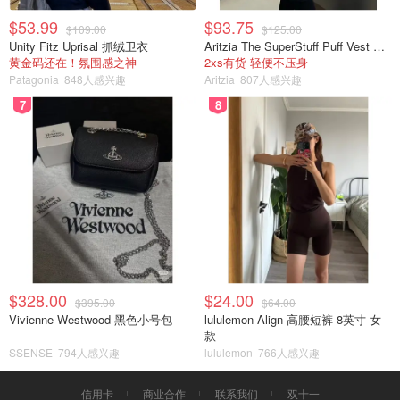
$53.99
$93.75
$109.00
$125.00
Unity Fitz Uprisal 抓绒卫衣
Aritzia The SuperStuff Puff Vest 轻盈亮面马甲
黄金码还在！氛围感之神
2xs有货 轻便不压身
Patagonia
848人感兴趣
Aritzia
807人感兴趣
7
8
$328.00
$24.00
$395.00
$64.00
Vivienne Westwood 黑色小号包
lululemon Align 高腰短裤 8英寸 女
款
SSENSE
794人感兴趣
lululemon
766人感兴趣
信用卡
商业合作
联系我们
双十一