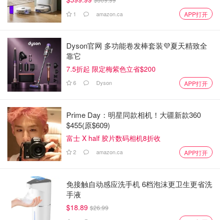
1
amazon.ca
APP打开
Dyson官网 多功能卷发棒套装💜夏天精致全
靠它
7.5折起 限定梅紫色立省$200
6
Dyson
APP打开
Prime Day：明星同款相机！大疆新款360
$455(原$609)
富士 X half 胶片数码相机8折收
2
amazon.ca
APP打开
免接触自动感应洗手机 6档泡沫更卫生更省洗
手液
$18.89
$26.99