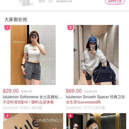
0
amazon.ca
APP打开
大家都在抢
1
2
$29.00
$69.00
$88.00
$128.00
lululemon Softstreme 女士高腰短裤 10cm
lululemon Smooth Spacer 经典卫衣
不定时变回$19！随时点进来看
女生穿出oversized风
lululemon
2163人感兴趣
lululemon
1771人感兴趣
3
4