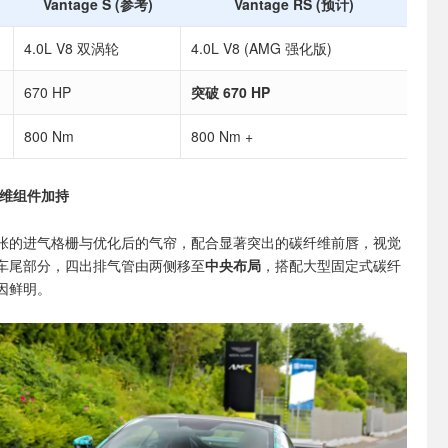
Vantage S (参考)
Vantage RS (预计)
4.0L V8 双涡轮
4.0L V8 (AMG 强化版)
670 HP
突破 670 HP
800 Nm
800 Nm +
维组件加持
张的进气格栅与优化后的气帘，配合显著突出的碳纤维前唇，视觉
车尾部分，四出排气管由两侧移至
中央布局
，搭配大型固定式碳纤
因鲜明。