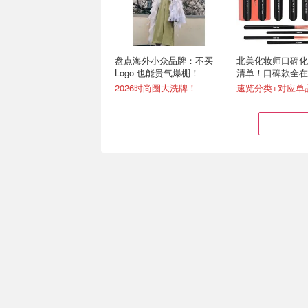
盘点海外小众品牌：不买
北美化妆师口碑化
Logo 也能贵气爆棚！
清单！口碑款全在
2026时尚圈大洗牌！
速览分类+对应单
Bugatti布加迪 千万美元级
2027款 Toyota丰
别孤品跑车 Destrier 亮相
加拿大售价公布
雕塑般的流线型车身 仅高1米
起售价$33400