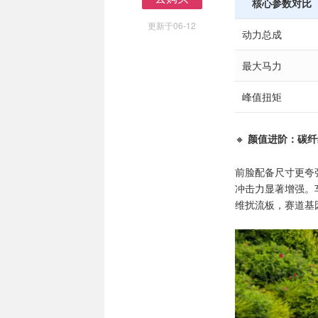
核心参数对比
去购买
更新于06-12
动力总成
最大马力
峰值扭矩
🔸
颜值进阶：碳纤
前脸配备尺寸更夸
冲击力显著增强。
维扰流板，赛道基