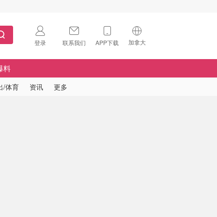
加拿大
登录
联系我们
APP下载
🇺🇸
美国
爆料
🇨🇳
中国
出/体育
资讯
更多
🇨🇦
加拿大
扫码下载 App
🇬🇧
英国
Download on the
App Store
🇩🇪
德国
Download the
Android App
🇫🇷
法国
🇮🇹
意大利
🇦🇺
澳洲