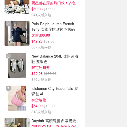
明星都在穿的热门款！多色可选 3.8折
$59.98
$155.00
941人感兴趣
Polo Ralph Lauren French
Terry 女童连帽卫衣 7-16码
之前$66.96
$42.28
$89.50
887人感兴趣
New Balance 204L 休闲运动
鞋 蓝银色
限定冰川蓝
$59.98
$155.00
846人感兴趣
lululemon City Essentials 肩
背包 4L
有货速抢！
$54.00
$108.00
813人感兴趣
Daydrift 高腰阔腿裤 常规款
仅剩XXXS/L！真史低上次$114