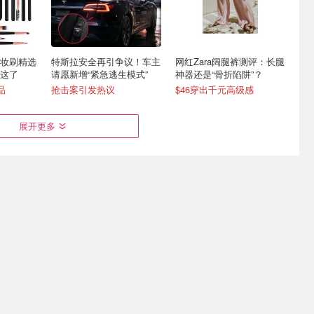
妆刷精选
特斯拉安全再引争议！车主
网红Zara阔腿裤测评：长腿
这了
请愿新增“紧急逃生模式”
神器还是“骨折陷阱”？
品
抢击案引发热议
$46穿出千元高级感
展开更多
田 GR86
CHANEL唇膏首刻双C标志
Markham Cycles 免费送自
2026限量系列美妆曝光
行车 多场活动别错过
系列核心亮点/设计特色汇总
先到先得 快报名>>