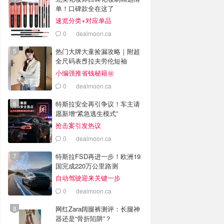
单！口碑款全在这了
速览分类+对应单品
0
dealmoon.ca
热门大牌大童捡漏攻略｜附超
全尺码表📕拉夫劳伦短袖
$26.99
小编强推省钱秘籍㊙️
0
dealmoon.ca
特斯拉安全再引争议！车主请
愿新增“紧急逃生模式”
抢击案引发热议
0
dealmoon.ca
特斯拉FSD再进一步！欧洲19
国完成220万公里路测
自动驾驶迎来关键一步
0
dealmoon.ca
网红Zara阔腿裤测评：长腿神
器还是“骨折陷阱”？