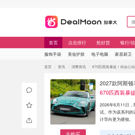
首页
点击排行
抢好货
银行/
服饰手袋
美妆护肤
电子电脑
家居厨卫
首页
资讯
消费资讯
670匹西装暴徒！你会心动么？
2027款阿斯顿马
670匹西装暴
2026年6月11日
试。作为该系列的
计导向更为硬核。
去购买