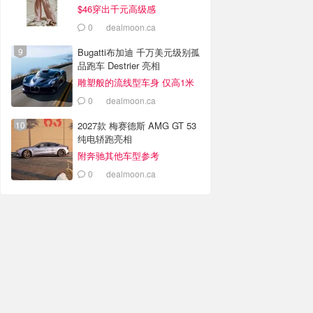
$46穿出千元高级感
0
dealmoon.ca
Bugatti布加迪 千万美元级别孤
品跑车 Destrier 亮相
雕塑般的流线型车身 仅高1米
0
dealmoon.ca
2027款 梅赛德斯 AMG GT 53
纯电轿跑亮相
附奔驰其他车型参考
0
dealmoon.ca