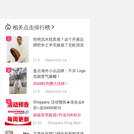
🇳🇿
新西兰
相关点击排行榜
拒绝流水线质感？这个丹麦品
牌把本土羊毛做成了北欧清流
0
dealmoon.ca
盘点海外小众品牌：不买 Logo
也能贵气爆棚！
2026时尚圈大洗牌！
0
dealmoon.ca
Shoppers 活动预告🔥亲友会8
折+送20000积分
新版双萃眼霜1件送53K积分
20
Shoppers Drug Mart
北美化妆师口碑化妆刷精选清