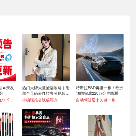
预告🔥亲友
热门大牌大童捡漏攻略｜附
特斯拉FSD再进一步！欧洲
积分
超全尺码表📕拉夫劳伦短袖
19国完成220万公里路测
$26.99
新版双萃眼霜1件送53K积分
小编强推省钱秘籍㊙️
自动驾驶迎来关键一步