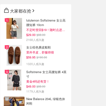
大家都在抢
lululemon Softstreme 女士高
腰短裤 10cm
不定时变回$19！随时点进来看
$29.00
$88.00
2168人感兴趣
女士棕色麂皮船鞋
里外羊皮，舒服得很
$59.95
$190.00
1320人感兴趣
Softstreme 女士高腰短裤 4英
寸
黄金4码还有货！
$49.00
$88.00
1179人感兴趣
New Balance 204L 绿银色休
闲鞋