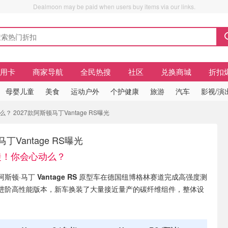
Dealmoon may be paid when users buy items via our links.
信用卡
商家导航
全民热搜
社区
兑换商城
折扣
母婴儿童
美食
运动户外
个护健康
旅游
汽车
影视/演
 2027款阿斯顿马丁Vantage RS曝光
丁Vantage RS曝光
徒！你会心动么？
，阿斯顿·马丁
Vantage RS
原型车在德国纽博格林赛道完成高强度测
进阶高性能版本，新车换装了大量接近量产的碳纤维组件，整体设