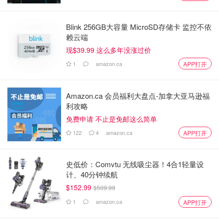
Blink 256GB大容量 MicroSD存储卡 监控不依
赖云端
现$39.99 这么多年没涨过价
1
amazon.ca
APP打开
Amazon.ca 会员福利大盘点-加拿大亚马逊福
利攻略
免费申请 不止是免邮这么简单
122
4
amazon.ca
APP打开
史低价：Comvtu 无线吸尘器！4合1轻量设
计、40分钟续航
$152.99
$509.99
1
amazon.ca
APP打开