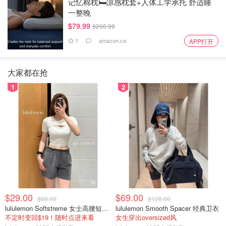
记忆棉枕🛏️凉感枕套+人体工学承托 舒适睡
一整晚
$79.99
$266.99
1
amazon.ca
APP打开
大家都在抢
1
2
$29.00
$69.00
$88.00
$128.00
lululemon Softstreme 女士高腰短裤 10cm
lululemon Smooth Spacer 经典卫衣
不定时变回$19！随时点进来看
女生穿出oversized风