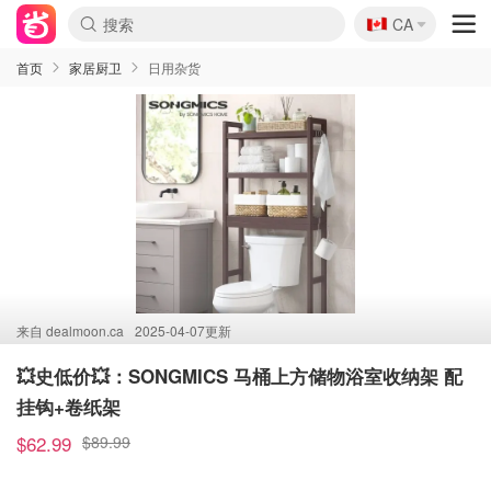
🇨🇦
CA
首页
家居厨卫
日用杂货
来自
dealmoon.ca
2025-04-07更新
💥史低价💥：SONGMICS 马桶上方储物浴室收纳架 配
挂钩+卷纸架
$62.99
$89.99