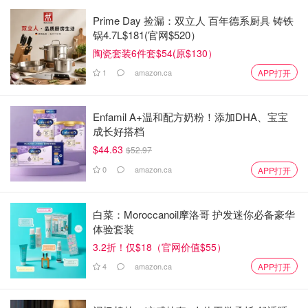
Prime Day 捡漏：双立人 百年德系厨具 铸铁
锅4.7L$181(官网$520）
陶瓷套装6件套$54(原$130）
1
amazon.ca
APP打开
Enfamil A+温和配方奶粉！添加DHA、宝宝
成长好搭档
$44.63
$52.97
0
amazon.ca
APP打开
白菜：Moroccanoil摩洛哥 护发迷你必备豪华
体验套装
3.2折！仅$18（官网价值$55）
4
amazon.ca
APP打开