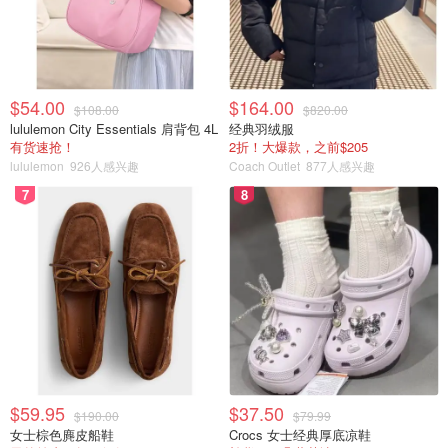
$54.00
$164.00
$108.00
$820.00
lululemon City Essentials 肩背包 4L
经典羽绒服
有货速抢！
2折！大爆款，之前$205
lululemon
926人感兴趣
Coach Outlet
877人感兴趣
7
8
$59.95
$37.50
$190.00
$79.99
女士棕色麂皮船鞋
Crocs 女士经典厚底凉鞋