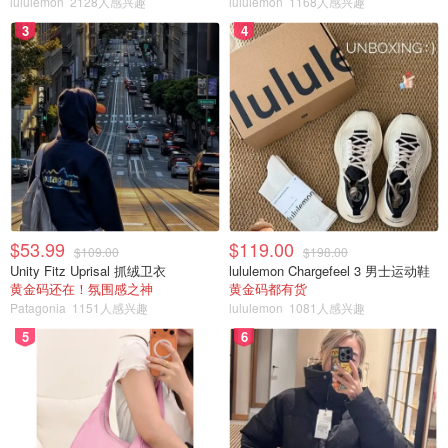
lululemon
2128人感兴趣
lululemon
1168人感兴趣
3
4
$53.99
$119.00
$109.00
$198.00
Unity Fitz Uprisal 抓绒卫衣
lululemon Chargefeel 3 男士运动鞋
黄金码还在！氛围感之神
黄金码都有货
Patagonia
1151人感兴趣
lululemon
1081人感兴趣
5
6