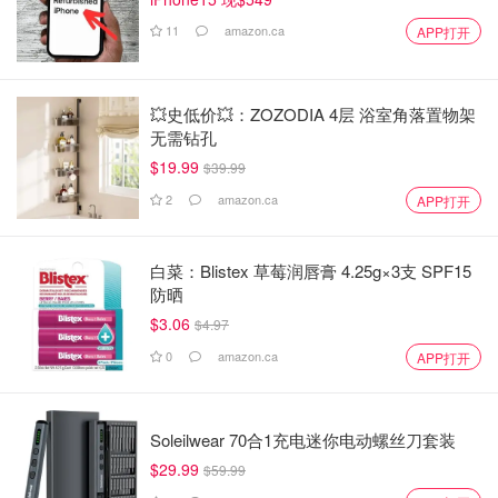
11
amazon.ca
APP打开
💥史低价💥：ZOZODIA 4层 浴室角落置物架
无需钻孔
$19.99
$39.99
2
amazon.ca
APP打开
白菜：Blistex 草莓润唇膏 4.25g×3支 SPF15
防晒
$3.06
$4.97
0
amazon.ca
APP打开
Soleilwear 70合1充电迷你电动螺丝刀套装
$29.99
$59.99