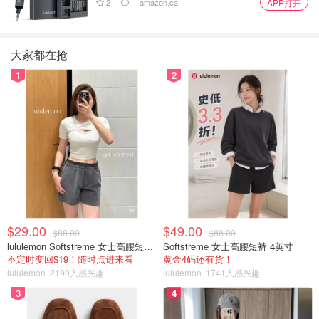
2
amazon.ca
APP打开
大家都在抢
1
2
$29.00
$49.00
$88.00
$88.00
lululemon Softstreme 女士高腰短裤 10cm
Softstreme 女士高腰短裤 4英寸
不定时变回$19！随时点进来看
黄金4码还有货！
lululemon
2190人感兴趣
lululemon
1741人感兴趣
3
4