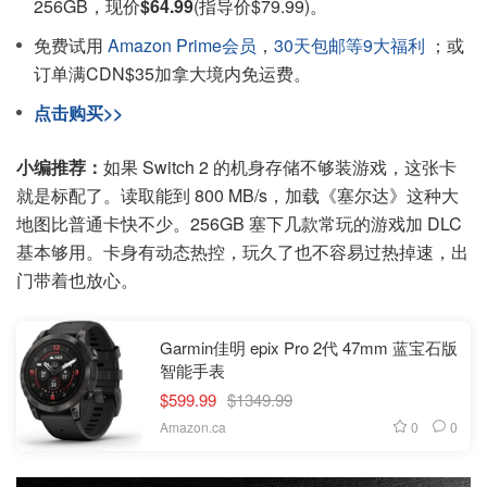
256GB，现价
$64.99
(指导价$79.99)。
免费试用
Amazon Prime会员
，
30天包邮等9大福利
；或
订单满CDN$35加拿大境内免运费。
点击购买>>
小编推荐：
如果 Switch 2 的机身存储不够装游戏，这张卡
就是标配了。读取能到 800 MB/s，加载《塞尔达》这种大
地图比普通卡快不少。256GB 塞下几款常玩的游戏加 DLC
基本够用。卡身有动态热控，玩久了也不容易过热掉速，出
门带着也放心。
Garmin佳明 epix Pro 2代 47mm 蓝宝石版
智能手表
$599.99
$1349.99
0
0
Amazon.ca