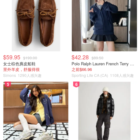
$59.95
$42.28
$190.00
$89.50
女士棕色麂皮船鞋
Polo Ralph Lauren French Terry 女童连帽卫衣 7-16码
里外羊皮，舒服得很
之前$66.96
Simons
1290人感兴趣
Sporting Life CA (CA)
1108人感兴趣
5
6