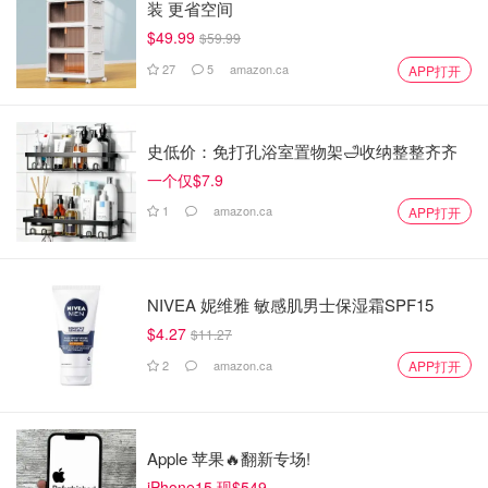
装 更省空间
$49.99
$59.99
27
5
amazon.ca
APP打开
史低价：免打孔浴室置物架🛁收纳整整齐齐
一个仅$7.9
1
amazon.ca
APP打开
NIVEA 妮维雅 敏感肌男士保湿霜SPF15
$4.27
$11.27
2
amazon.ca
APP打开
Apple 苹果🔥翻新专场!
iPhone15 现$549