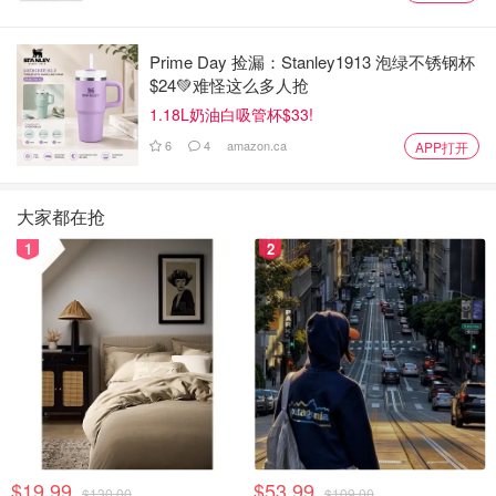
Prime Day 捡漏：Stanley1913 泡绿不锈钢杯
$24💚难怪这么多人抢
1.18L奶油白吸管杯$33!
6
4
amazon.ca
APP打开
大家都在抢
1
2
$19.99
$53.99
$130.00
$109.00