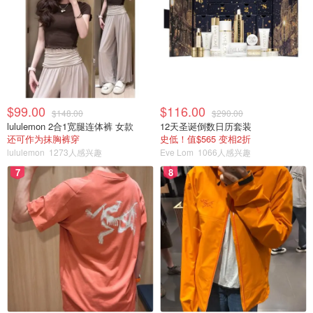
$99.00
$116.00
$148.00
$290.00
lululemon 2合1宽腿连体裤 女款
12天圣诞倒数日历套装
还可作为抹胸裤穿
史低！值$565 变相2折
lululemon
1273人感兴趣
Eve Lom
1066人感兴趣
7
8