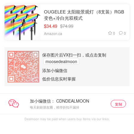
OUGELEE 太阳能景观灯（8支装）RGB
变色+冷白光双模式
$34.49
$74.99
0
0
Amazon.ca
保存图片后VX扫一扫，或点击复制
moosedealmoon
添加小编微信
低价信息实时掌握
加小编微信：
复制
每天刷刷朋友圈，精华折扣不漏掉
Dealmoon may be paid when users buy items via our links.