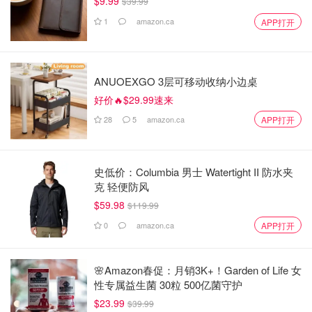
$9.99
$39.99
1
amazon.ca
APP打开
ANUOEXGO 3层可移动收纳小边桌
好价🔥$29.99速来
28
5
amazon.ca
APP打开
史低价：Columbia 男士 Watertight II 防水夹
克 轻便防风
$59.98
$119.99
0
amazon.ca
APP打开
🌸Amazon春促：月销3K+！Garden of Life 女
性专属益生菌 30粒 500亿菌守护
$23.99
$39.99