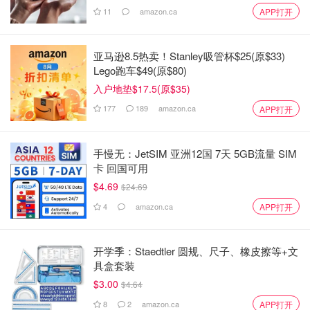
11
amazon.ca
APP打开
亚马逊8.5热卖！Stanley吸管杯$25(原$33)
Lego跑车$49(原$80)
入户地垫$17.5(原$35)
177
189
amazon.ca
APP打开
手慢无：JetSIM 亚洲12国 7天 5GB流量 SIM
卡 回国可用
$4.69
$24.69
4
amazon.ca
APP打开
开学季：Staedtler 圆规、尺子、橡皮擦等+文
具盒套装
$3.00
$4.64
8
2
amazon.ca
APP打开