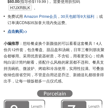
$60.00
(指导价$119.99 )， 需要使用折扣码
H7JXRBLK
。
免费试用
Amazon Prime会员
，
30天包邮等9大福利
；或
订单满CDN$35加拿大境内免运费。
点击购买>>
小编推荐
：想给餐桌换个新颜值的可以看看这套餐具！4人
份共12件套，包含餐盘、甜品盘和汤碗，日常三餐到朋友聚
会都够用。采用优质瓷器材质，不含铅，用着更安心；经典
纯白设计简约耐看，搭配什么风格的家居都不违和。餐具支
持洗碗机、微波炉、烤箱和冷冻使用，实用性拉满。可叠放
收纳也很省空间，不管是自用还是乔迁、新婚送礼都很拿得
出手，让每一顿饭都多一点仪式感。