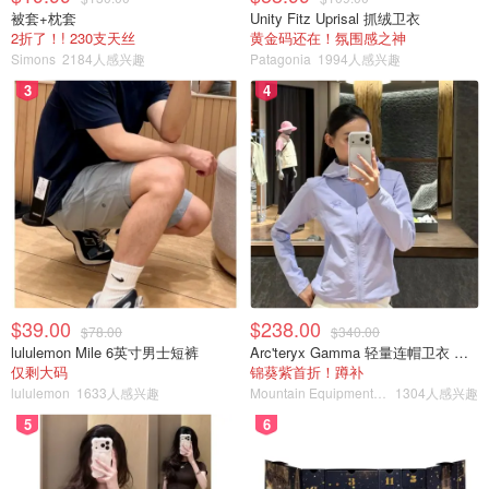
被套+枕套
Unity Fitz Uprisal 抓绒卫衣
2折了！! 230支天丝
黄金码还在！氛围感之神
Simons
2184人感兴趣
Patagonia
1994人感兴趣
3
4
$39.00
$238.00
$78.00
$340.00
lululemon Mile 6英寸男士短裤
Arc'teryx Gamma 轻量连帽卫衣 女款
仅剩大码
锦葵紫首折！蹲补
lululemon
1633人感兴趣
Mountain Equipment Company
1304人感兴趣
5
6