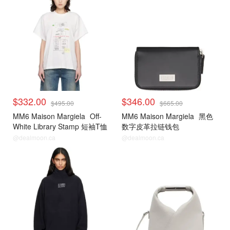
$332.00
$346.00
$495.00
$665.00
MM6 Maison Margiela
Off-
MM6 Maison Margiela
黑色
White Library Stamp 短袖T恤
数字皮革拉链钱包
@dealmoon.ca
@dealmoon.ca