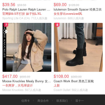
$39.56
$69.00
$59.50
$128.00
Polo Ralph Lauren Ralph Lauren Polo Bear 女童棉T恤 染色 1件
lululemon Smooth Spacer 经典卫衣
官网$59.5不打折 妹子拍L/XL
女生穿出oversized风
Sporting Life CA (CA)
712人感兴趣
lululemon
669人感兴趣
7
8
$417.00
$108.00
$695.00
$360.00
Moose Knuckles Mealy Bunny 女士双面穿连帽外套
Coach Work Boot 黑色工装靴
一衣两穿，大毛球设计
上新
Moose Knuckles
567人感兴趣
Coach Outlet
562人感兴趣
信用卡
商业合作
联系我们
双十一