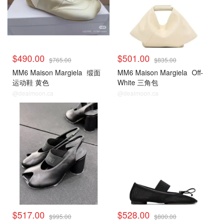
$490.00
$501.00
$765.00
$835.00
MM6 Maison Margiela
缎面
MM6 Maison Margiela
Off-
运动鞋 黄色
White 三角包
@dealmoon.ca
@dealmoon.ca
$517.00
$528.00
$995.00
$800.00