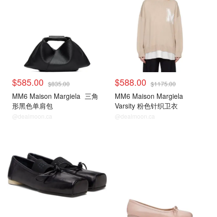
$585.00
$588.00
$835.00
$1175.00
MM6 Maison Margiela
三角
MM6 Maison Margiela
形黑色单肩包
Varsity 粉色针织卫衣
@dealmoon.ca
@dealmoon.ca