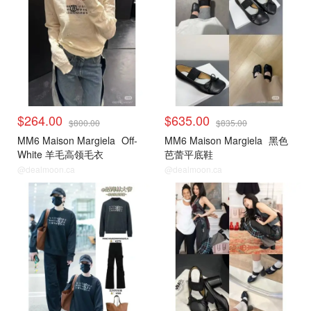
$264.00
$635.00
$800.00
$835.00
MM6 Maison Margiela
Off-
MM6 Maison Margiela
黑色
White 羊毛高领毛衣
芭蕾平底鞋
@dealmoon.ca
@dealmoon.ca