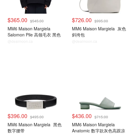
$365.00
$726.00
$545.00
$995.00
MM6 Maison Margiela
MM6 Maison Margiela
灰色
Salomon Pile 高领毛衣 黑色
斜挎包
@dealmoon.ca
@dealmoon.ca
$396.00
$436.00
$495.00
$715.00
MM6 Maison Margiela
黑色
MM6 Maison Margiela
数字腰带
Anatomic 数字款灰色高跟凉