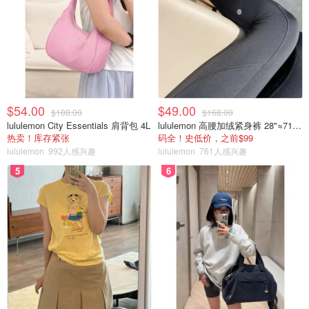
$54.00
$49.00
$108.00
$168.00
lululemon City Essentials 肩背包 4L
lululemon 高腰加绒紧身裤 28"≈71cm 5个口袋
热卖！库存紧张
码全！史低价，之前$99
lululemon
992人感兴趣
lululemon
761人感兴趣
5
6