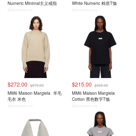
Numeric Minimal主义戒指
White Numeric 棉质T恤
@dealmoon.ca
@dealmoon.ca
$272.00
$215.00
$970.00
$325.00
MM6 Maison Margiela
羊毛
MM6 Maison Margiela
毛衣 米色
Cotton 黑色数字T恤
@dealmoon.ca
@dealmoon.ca