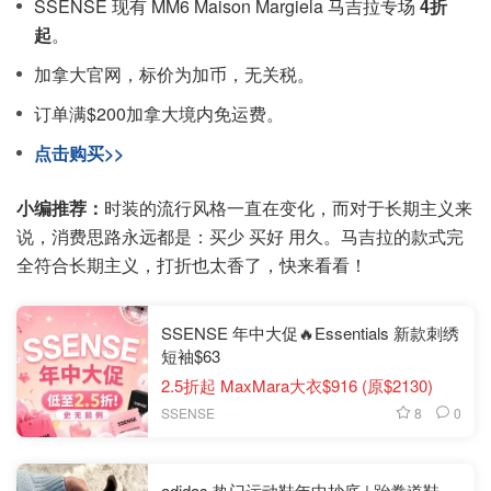
SSENSE 现有 MM6 Maison Margiela 马吉拉专场
4折
起
。
加拿大官网，标价为加币，无关税。
订单满$200加拿大境内免运费。
点击购买>>
小编推荐：
时装的流行风格一直在变化，而对于长期主义来
说，消费思路永远都是：买少 买好 用久。马吉拉的款式完
全符合长期主义，打折也太香了，快来看看！
SSENSE 年中大促🔥Essentials 新款刺绣
短袖$63
2.5折起 MaxMara大衣$916 (原$2130)
8
0
SSENSE
adidas 热门运动鞋年中抄底 | 跆拳道鞋