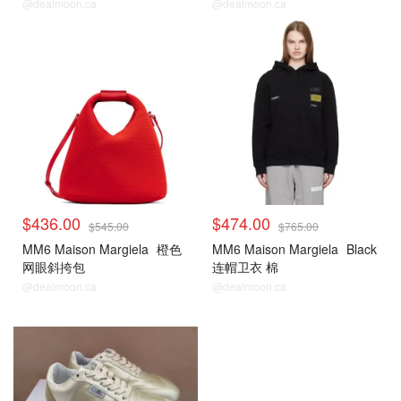
鞋
@dealmoon.ca
@dealmoon.ca
$436.00
$474.00
$545.00
$765.00
MM6 Maison Margiela
橙色
MM6 Maison Margiela
Black
网眼斜挎包
连帽卫衣 棉
@dealmoon.ca
@dealmoon.ca