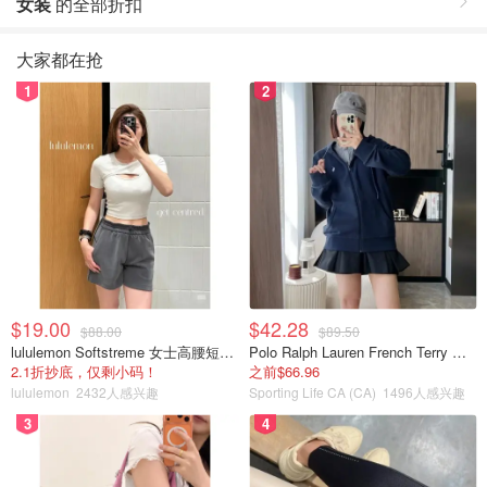
女装
的全部折扣
大家都在抢
1
2
$19.00
$42.28
$88.00
$89.50
lululemon Softstreme 女士高腰短裤 10cm
Polo Ralph Lauren French Terry 女童连帽卫衣 7-16码
2.1折抄底，仅剩小码！
之前$66.96
lululemon
2432人感兴趣
Sporting Life CA (CA)
1496人感兴趣
3
4