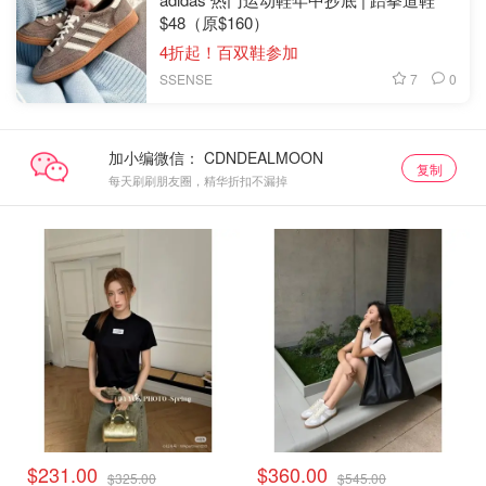
$48（原$160）
4折起！百双鞋参加
7
0
SSENSE
加小编微信：
复制
每天刷刷朋友圈，精华折扣不漏掉
$231.00
$360.00
$325.00
$545.00