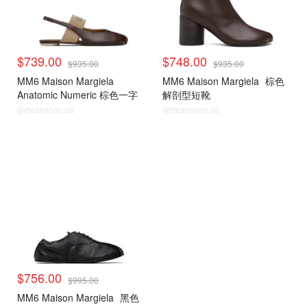
$739.00
$748.00
$935.00
$935.00
MM6 Maison Margiela
MM6 Maison Margiela
棕色
Anatomic Numeric 棕色一字
解剖型短靴
带凉鞋
@dealmoon.ca
@dealmoon.ca
$756.00
$995.00
MM6 Maison Margiela
黑色