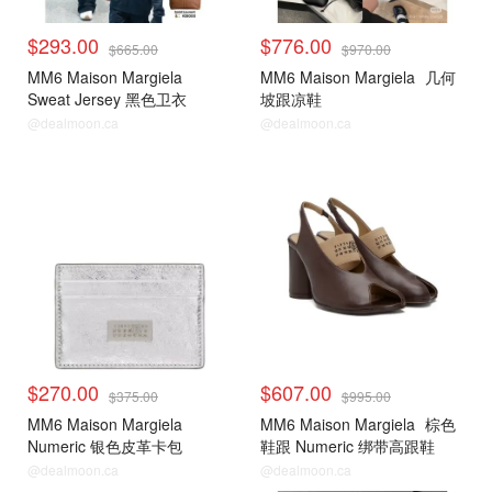
$293.00
$776.00
$665.00
$970.00
MM6 Maison Margiela
MM6 Maison Margiela
几何
Sweat Jersey 黑色卫衣
坡跟凉鞋
@dealmoon.ca
@dealmoon.ca
$270.00
$607.00
$375.00
$995.00
MM6 Maison Margiela
MM6 Maison Margiela
棕色
Numeric 银色皮革卡包
鞋跟 Numeric 绑带高跟鞋
@dealmoon.ca
@dealmoon.ca