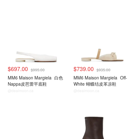
$697.00
$739.00
$995.00
$935.00
MM6 Maison Margiela
白色
MM6 Maison Margiela
Off-
Nappa皮芭蕾平底鞋
White 蝴蝶结皮革凉鞋
@dealmoon.ca
@dealmoon.ca