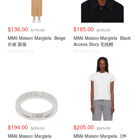
$136.00
$185.00
$715.00
$355.00
MM6 Maison Margiela
Beige
MM6 Maison Margiela
Black
长裙 圆领
Access Story 毛线帽
@dealmoon.ca
@dealmoon.ca
$194.00
$205.00
$255.00
$325.00
MM6 Maison Margiela
MM6 Maison Margiela
Off-