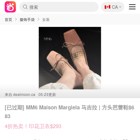
🇨🇦
CA
首页
服饰手袋
女装
来自
dealmoon.ca
05-23更新
[已过期] MM6 Maison Margiela 马吉拉 | 方头芭蕾鞋$6
83
4折热卖！印花卫衣$293