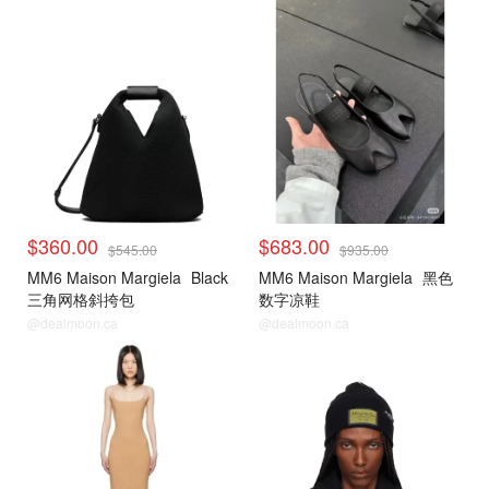
$360.00
$683.00
$545.00
$935.00
MM6 Maison Margiela
Black
MM6 Maison Margiela
黑色
三角网格斜挎包
数字凉鞋
@dealmoon.ca
@dealmoon.ca