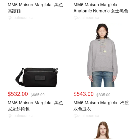
MM6 Maison Margiela
黑色
MM6 Maison Margiela
高跟鞋
Anatomic Numeric 女士黑色
芭蕾平底鞋
@dealmoon.ca
@dealmoon.ca
$532.00
$543.00
$665.00
$835.00
MM6 Maison Margiela
黑色
MM6 Maison Margiela
棉质
尼龙斜挎包
灰色卫衣
@dealmoon.ca
@dealmoon.ca