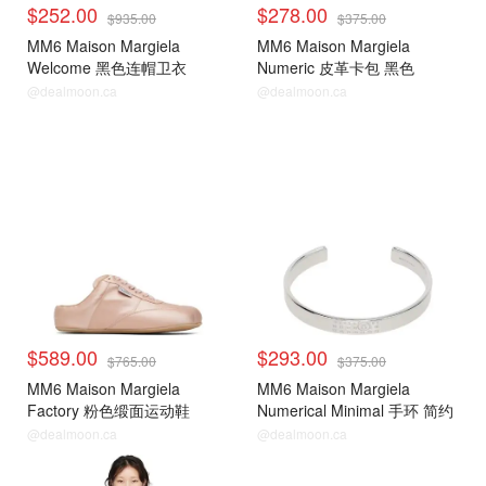
$252.00
$278.00
$935.00
$375.00
MM6 Maison Margiela
MM6 Maison Margiela
Welcome 黑色连帽卫衣
Numeric 皮革卡包 黑色
@dealmoon.ca
@dealmoon.ca
$589.00
$293.00
$765.00
$375.00
MM6 Maison Margiela
MM6 Maison Margiela
Factory 粉色缎面运动鞋
Numerical Minimal 手环 简约
@dealmoon.ca
@dealmoon.ca