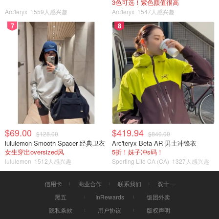
3色可选！紫色颜值很高
Arc'teryx
1559人感兴趣
Arc'teryx
1547人感兴趣
7
8
$69.00
$419.94
$128.00
$840.00
lululemon Smooth Spacer 经典卫衣
Arc'teryx Beta AR 男士冲锋衣
女生穿出oversized风
5折！妹子冲s码！
lululemon
1512人感兴趣
Sporting Life CA (CA)
1327人感兴趣
信用卡
商业合作
联系我们
双十一
黑五
InRewards
饭团外卖
隐私条款
用户协议
版权声明