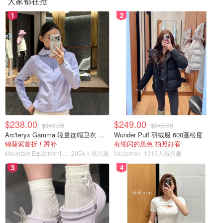
大家都在抢
1
2
$238.00
$249.00
$340.00
$348.00
Arc'teryx Gamma 轻量连帽卫衣 女款
Wunder Puff 羽绒服 600蓬松度
锦葵紫首折！蹲补
有细闪的黑色 拍照好看
Mountain Equipment Company
2054人感兴趣
lululemon
1916人感兴趣
3
4