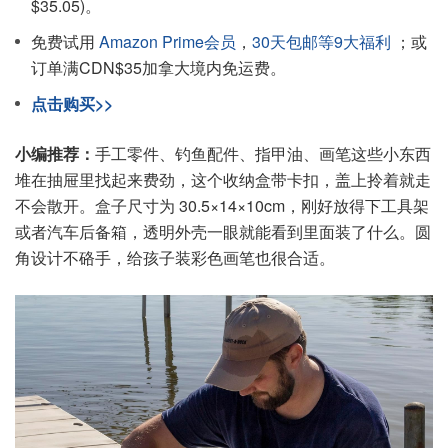
$35.05)。
免费试用
Amazon Prime会员
，
30天包邮等9大福利
；或
订单满CDN$35加拿大境内免运费。
点击购买>>
小编推荐：
手工零件、钓鱼配件、指甲油、画笔这些小东西
堆在抽屉里找起来费劲，这个收纳盒带卡扣，盖上拎着就走
不会散开。盒子尺寸为 30.5×14×10cm，刚好放得下工具架
或者汽车后备箱，透明外壳一眼就能看到里面装了什么。圆
角设计不硌手，给孩子装彩色画笔也很合适。