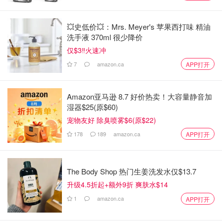
💥史低价💥：Mrs. Meyer's 苹果西打味 精油
洗手液 370ml 很少降价
仅$3‼️火速冲
7
amazon.ca
APP打开
Amazon亚马逊 8.7 好价热卖！大容量静音加
湿器$25(原$60)
宠物友好 除臭喷雾$6(原$22)
178
189
amazon.ca
APP打开
The Body Shop 热门生姜洗发水仅$13.7
升级4.5折起+额外9折 爽肤水$14
1
amazon.ca
APP打开