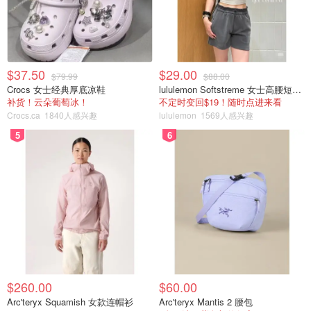
$37.50
$29.00
$79.99
$88.00
Crocs 女士经典厚底凉鞋
lululemon Softstreme 女士高腰短裤 10cm
补货！云朵葡萄冰！
不定时变回$19！随时点进来看
Crocs.ca
1840人感兴趣
lululemon
1569人感兴趣
5
6
$260.00
$60.00
Arc'teryx Squamish 女款连帽衫
Arc'teryx Mantis 2 腰包