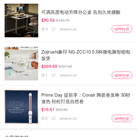
可调高度电动升降办公桌 告别久坐腰酸
$90.54
$143.72
3
amazon.ca
APP打开
Zojirushi​象印 NS-ZCC10 5.5杯微电脑智能电
饭煲
$269.99
$337.00
1
amazon.ca
APP打开
Prime Day 提前享：Conair 陶瓷卷发棒 30秒
速热 轻松打造自然卷
$16.61
$24.99
0
amazon.ca
APP打开