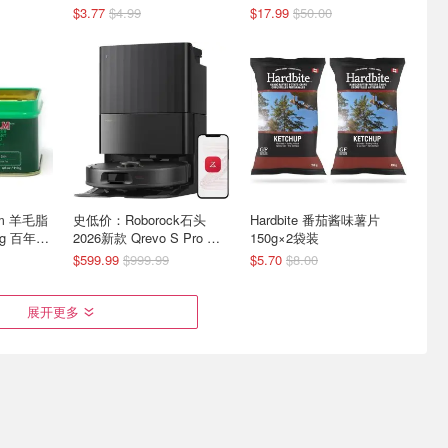
$3.77
$4.99
$17.99
$50.00
lm 羊毛脂
史低价：Roborock石头
Hardbite 番茄酱味薯片
g 百年经
2026新款 Qrevo S Pro 自
150g×2袋装
动清洁扫拖机器人
$599.99
$999.99
$5.70
$8.00
展开更多