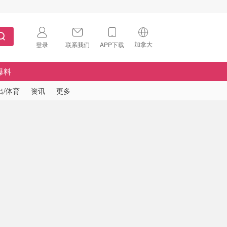
加拿大
登录
联系我们
APP下载
🇺🇸
美国
爆料
🇨🇳
中国
出/体育
资讯
更多
🇨🇦
加拿大
扫码下载 App
🇬🇧
英国
Download on the
App Store
🇩🇪
德国
Download the
Android App
🇫🇷
法国
🇮🇹
意大利
🇦🇺
澳洲