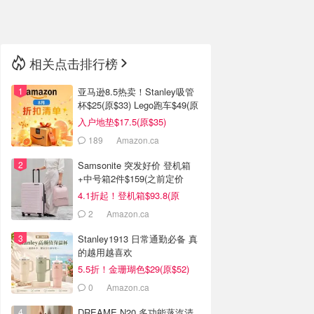
🇳🇿
新西兰
相关点击排行榜
亚马逊8.5热卖！Stanley吸管
杯$25(原$33) Lego跑车$49(原
$80)
入户地垫$17.5(原$35)
189
Amazon.ca
Samsonite 突发好价 登机箱
+中号箱2件$159(之前定价
$434)
4.1折起！登机箱$93.8(原
$134)
2
Amazon.ca
Stanley1913 日常通勤必备 真
的越用越喜欢
5.5折！金珊瑚色$29(原$52)
0
Amazon.ca
DREAME N20 多功能蒸汽清