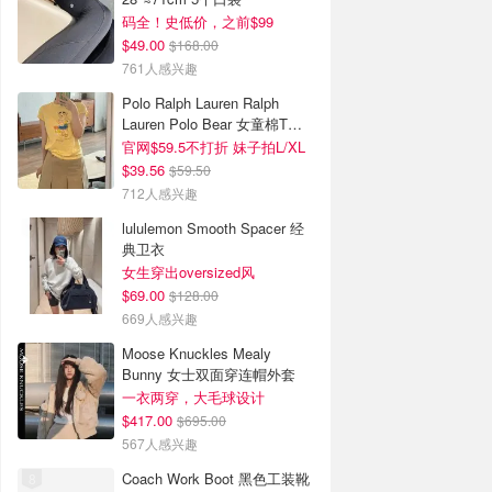
码全！史低价，之前$99
$49.00
$168.00
761人感兴趣
Polo Ralph Lauren Ralph
Lauren Polo Bear 女童棉T恤
染色 1件
官网$59.5不打折 妹子拍L/XL
$39.56
$59.50
712人感兴趣
lululemon Smooth Spacer 经
典卫衣
女生穿出oversized风
$69.00
$128.00
669人感兴趣
Moose Knuckles Mealy
Bunny 女士双面穿连帽外套
一衣两穿，大毛球设计
$417.00
$695.00
567人感兴趣
Coach Work Boot 黑色工装靴