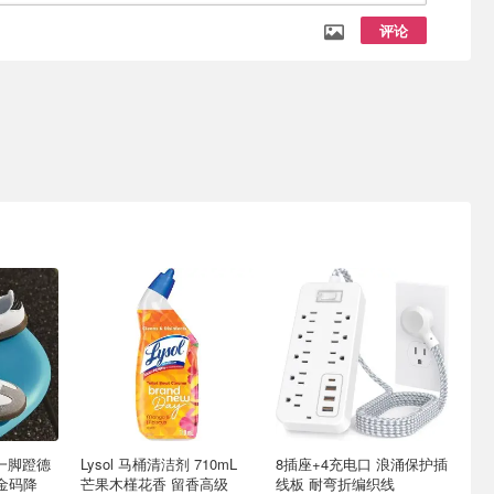
评论
 一脚蹬德
Lysol 马桶清洁剂 710mL
8插座+4充电口 浪涌保护插
金码降
芒果木槿花香 留香高级
线板 耐弯折编织线