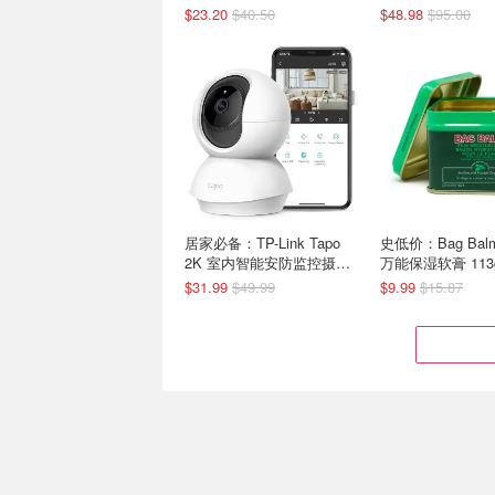
$23.20
$40.50
$48.98
$95.00
居家必备：TP-Link Tapo
史低价：Bag Ba
2K 室内智能安防监控摄像
万能保湿软膏 113
机
典配方
$31.99
$49.99
$9.99
$15.87