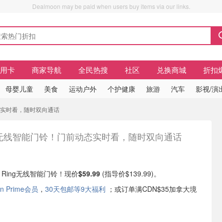
Dealmoon may be paid when users buy items via our links.
信用卡
商家导航
全民热搜
社区
兑换商城
折扣
母婴儿童
美食
运动户外
个护健康
旅游
汽车
影视/演
前动态实时看，随时双向通话
ng无线智能门铃！门前动态实时看，随时双向通话
现有 Ring无线智能门铃！现价
$59.99
(指导价$139.99)。
n Prime会员
，
30天包邮等9大福利
；或订单满CDN$35加拿大境