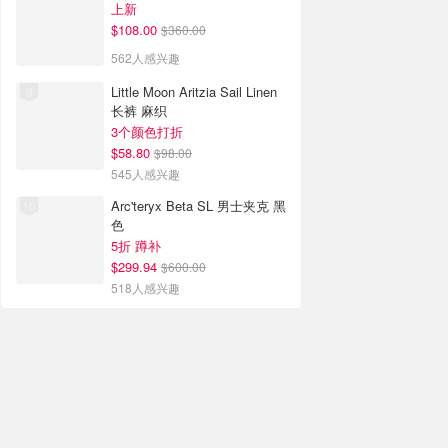
上新
$108.00
$360.00
562人感兴趣
Little Moon Aritzia Sail Linen
长裤 麻织
3个颜色打折
$58.80
$98.00
545人感兴趣
Arc'teryx Beta SL 男士夹克 黑
色
5折 蹲补
$299.94
$600.00
518人感兴趣