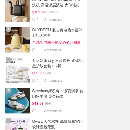
洗机 高温深层清洁 大件轻松
焕新
$139.99
$199.99
0
Amazon.ca
BUYDEEM 复古黄电热水壶💛
1.7L大容量
自动断电防干烧安心煮水$89
0
Amazon.ca
The Ordinary 三步焕亮 迷你明
星护肤套装 5.7折
$23.20
$40.50
0
Amazon.ca
Skechers斯凯奇 一脚蹬德训鞋
闪粉中底 黄金码降
$48.98
$95
0
Amazon.ca
Owala 人气水杯 高颜值和实用
设计圈粉无数