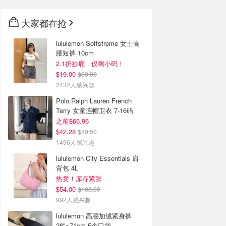
大家都在抢
lululemon Softstreme 女士高
腰短裤 10cm
2.1折抄底，仅剩小码！
$19.00
$88.00
2432人感兴趣
Polo Ralph Lauren French
Terry 女童连帽卫衣 7-16码
之前$66.96
$42.28
$89.50
1496人感兴趣
lululemon City Essentials 肩
背包 4L
热卖！库存紧张
$54.00
$108.00
992人感兴趣
lululemon 高腰加绒紧身裤
28"≈71cm 5个口袋