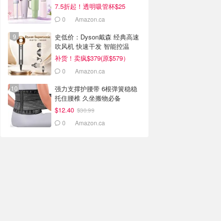
7.5折起！透明吸管杯$25
0
Amazon.ca
史低价：Dyson戴森 经典高速
吹风机 快速干发 智能控温
补货！卖疯$379(原$579）
0
Amazon.ca
强力支撑护腰带 6根弹簧稳稳
托住腰椎 久坐搬物必备
$12.40
$30.99
0
Amazon.ca