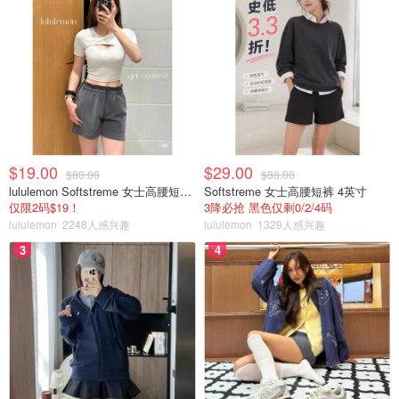
$19.00
$29.00
$88.00
$88.00
lululemon Softstreme 女士高腰短裤 10cm
Softstreme 女士高腰短裤 4英寸
仅限2码$19！
3降必抢 黑色仅剩0/2/4码
lululemon
2248人感兴趣
lululemon
1329人感兴趣
3
4