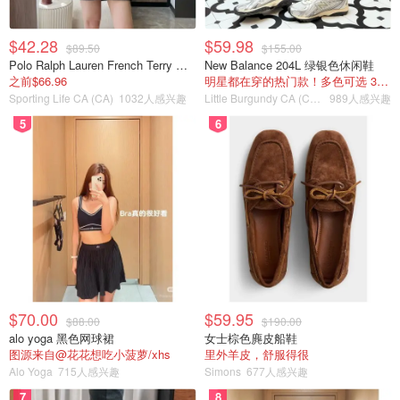
$42.28
$59.98
$89.50
$155.00
Polo Ralph Lauren French Terry 女童连帽卫衣 7-16码
New Balance 204L 绿银色休闲鞋
之前$66.96
明星都在穿的热门款！多色可选 3.8折
Sporting Life CA (CA)
1032人感兴趣
Little Burgundy CA (CA）
989人感兴趣
5
6
$70.00
$59.95
$88.00
$190.00
alo yoga 黑色网球裙
女士棕色麂皮船鞋
图源来自@花花想吃小菠萝/xhs
里外羊皮，舒服得很
Alo Yoga
715人感兴趣
Simons
677人感兴趣
7
8