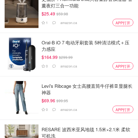
薰夜灯三合一功能
$25.49
$59.98
1
amazon.ca
APP打开
Oral-B iO 7 电动牙刷套装 5种清洁模式＋压
力感应
$164.99
$299.99
0
amazon.ca
APP打开
Levi's Ribcage 女士高腰直筒牛仔裤👖显腿长
神器
$69.96
$99.95
0
amazon.ca
APP打开
RESARE 波西米亚风地毯 1.5米×2.1米 柔软
可机洗