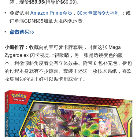
装，现价
$59.95
(指导价$69.99)。
免费试用
Amazon Prime会员
，
30天包邮等9大福利
；或
订单满CDN$35加拿大境内免运费。
点击购买>>
小编推荐：
收藏向的宝可梦卡牌套装，封面这张 Mega
Zygarde ex 闪卡视觉上很吸睛，另一张是透镜变色的版
本，稍微倾斜角度看会有立体效果。附带 8 包补充包，拆包
的过程本身就有不少惊喜。套装里还送一枚技术贴纸，喜欢
收集周边的话正好可以贴卡册或盒子。