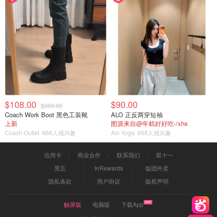
$108.00
$90.00
$360.00
Coach Work Boot 黑色工装靴
ALO 正反两穿短袖
上新
图源来自@年糕好好吃-/xhs
Coach Outlet
668人感兴趣
Alo Yoga
668人感兴趣
信用卡
商业合作
联系我们
双十一
黑五
InRewards
饭团外卖
隐私条款
用户协议
版权声明
触屏版
电脑版
下载App