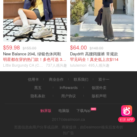
$59.98
$64.00
$155.00
$148.00
New Balance 204L 绿银色休闲鞋
Daydrift 高腰阔腿裤 常规款
明星都在穿的热门款！多色可选 3.8折
罕见码全！真史低上次$114
Little Burgundy CA (CA）
737人感兴趣
lululemon
495人感兴趣
信用卡
商业合作
联系我们
双十一
黑五
InRewards
饭团外卖
隐私条款
用户协议
版权声明
触屏版
电脑版
下载App
2017©dealmoon.ca
打开 APP
页面信息由用户分享或品牌、商家提供，由Dealmoon核实后发布折
扣广告