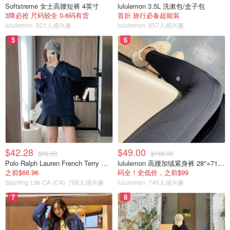
Softstreme 女士高腰短裤 4英寸
lululemon 3.5L 洗漱包/盒子包
3降必抢 尺码较全 0-6码有货
首折 旅行必备超能装
lululemon
921人感兴趣
lululemon
857人感兴趣
5
6
$42.28
$49.00
$89.50
$168.00
Polo Ralph Lauren French Terry 女童连帽卫衣 7-16码
lululemon 高腰加绒紧身裤 28"≈71cm 5个口袋
之前$66.96
码全！史低价，之前$99
Sporting Life CA (CA)
768人感兴趣
lululemon
746人感兴趣
7
8