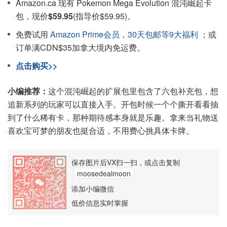
Amazon.ca 现有 Pokemon Mega Evolution 混沌崛起卡
包，现价
$59.95
(指导价$59.95)。
免费试用
Amazon Prime会员
，
30天包邮等9大福利
；或
订单满CDN$35加拿大境内免运费。
点击购买>>
小编推荐：
这个混沌崛起的扩展包里包含了六包补充包，想
追新系列的玩家可以直接入手。开包时候一个个撕开看看抽
到了什么稀有卡，那种期待感本身就是乐趣。拿来当礼物送
喜欢宝可梦的朋友也挺合适，不用费心挑具体卡牌。
保存图片后VX扫一扫，或点击复制
moosedealmoon
添加小编微信
低价信息实时掌握