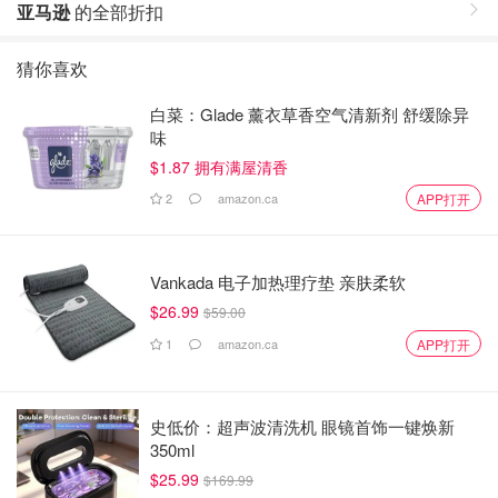
亚马逊
的全部折扣
猜你喜欢
白菜：Glade 薰衣草香空气清新剂 舒缓除异
味
$1.87 拥有满屋清香
2
amazon.ca
APP打开
Vankada 电子加热理疗垫 亲肤柔软
$26.99
$59.00
1
amazon.ca
APP打开
史低价：超声波清洗机 眼镜首饰一键焕新
350ml
$25.99
$169.99