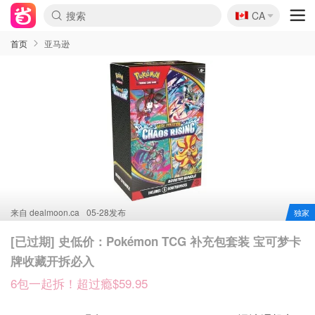
🇨🇦
CA
首页
亚马逊
来自
dealmoon.ca
05-28发布
独家
[已过期] 史低价：Pokémon TCG 补充包套装 宝可梦卡
牌收藏开拆必入
6包一起拆！超过瘾$59.95