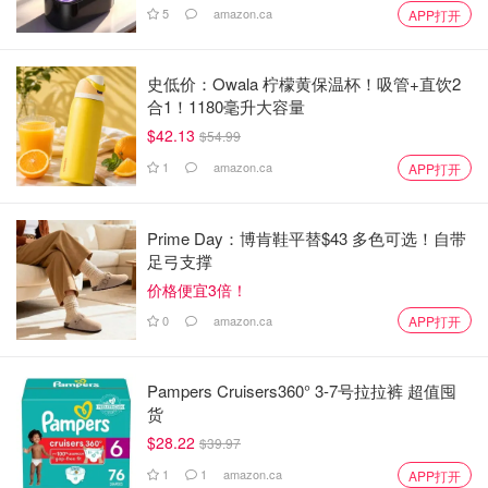
5
amazon.ca
APP打开
史低价：Owala 柠檬黄保温杯！吸管+直饮2
合1！1180毫升大容量
$42.13
$54.99
1
amazon.ca
APP打开
Prime Day：博肯鞋平替$43 多色可选！自带
足弓支撑
价格便宜3倍！
0
amazon.ca
APP打开
Pampers Cruisers360° 3-7号拉拉裤 超值囤
货
$28.22
$39.97
1
1
amazon.ca
APP打开