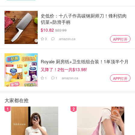
史低价：十八子作高碳钢厨师刀！锋利切肉
切菜+防滑手柄
$10.82
$22.99
3
amazon.ca
APP打开
Royale 厨房纸+卫生纸组合装！1单顶半个月
又降了！2包一共$13.98!
1
1
amazon.ca
APP打开
大家都在抢
1
2