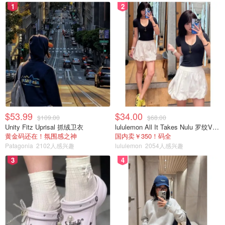
1
2
$53.99
$34.00
$109.00
$68.00
Unity Fitz Uprisal 抓绒卫衣
lululemon All It Takes Nulu 罗纹V领短袖T恤
黄金码还在！氛围感之神
国内卖￥350！码全
Patagonia
2102人感兴趣
lululemon
2054人感兴趣
3
4