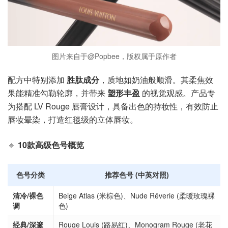
图片来自于@Popbee，版权属于原作者
配方中特别添加
胜肽成分
，质地如奶油般顺滑。其柔焦效
果能精准勾勒轮廓，并带来
塑形丰盈
的视觉观感。产品专
为搭配 LV Rouge 唇膏设计，具备出色的持妆性，有效防止
唇妆晕染，打造红毯级的立体唇妆。
🔹
10款高级色号概览
色号分类
推荐色号 (中英对照)
清冷/裸色
Beige Atlas (米棕色)、Nude Rêverie (柔暖玫瑰裸
调
色)
经典/深邃
Rouge Louis (路易红)、Monogram Rouge (老花