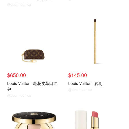
@dealmoon.ca
$650.00
$145.00
Louis Vuitton
老花皮革口红
Louis Vuitton
唇刷
包
@dealmoon.ca
@dealmoon.ca