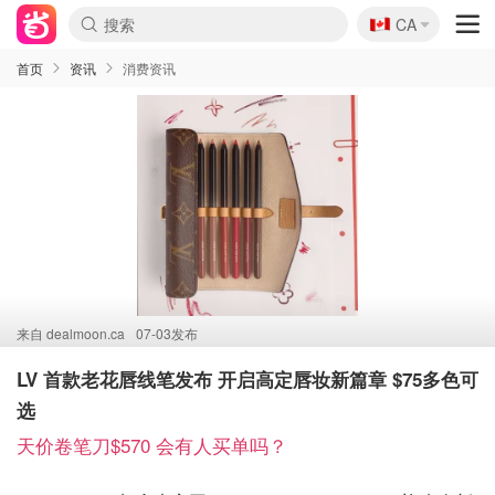
🇨🇦
CA
首页
资讯
消费资讯
来自
dealmoon.ca
07-03发布
LV 首款老花唇线笔发布 开启高定唇妆新篇章 $75多色可
选
天价卷笔刀$570 会有人买单吗？