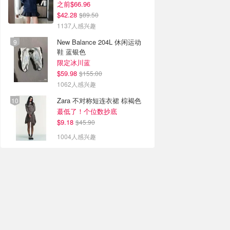
之前$66.96
$42.28
$89.50
1137人感兴趣
New Balance 204L 休闲运动
鞋 蓝银色
限定冰川蓝
$59.98
$155.00
1062人感兴趣
Zara 不对称短连衣裙 棕褐色
蕞低了！个位数抄底
$9.18
$45.90
1004人感兴趣