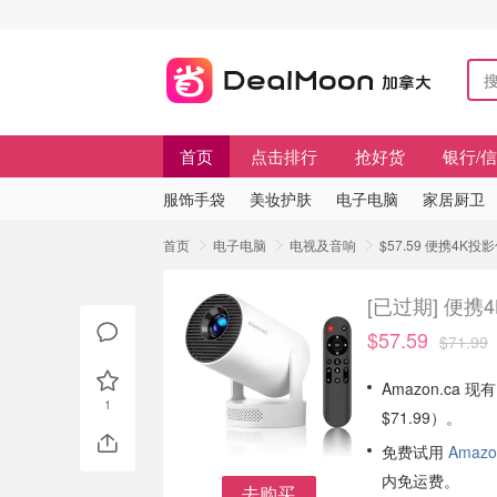
首页
点击排行
抢好货
银行/
服饰手袋
美妆护肤
电子电脑
家居厨卫
首页
电子电脑
电视及音响
$57.59 便携4
[已过期]
便携
$57.59
$71.99
Amazon.ca 现有
1
$71.99）。
免费试用
Amazo
内免运费。
去购买