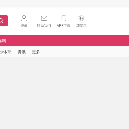
加拿大
登录
联系我们
APP下载
🇺🇸
美国
爆料
🇨🇳
中国
出/体育
资讯
更多
🇨🇦
加拿大
扫码下载 App
🇬🇧
英国
Download on the
App Store
🇩🇪
德国
Download the
Android App
🇫🇷
法国
🇮🇹
意大利
🇦🇺
澳洲