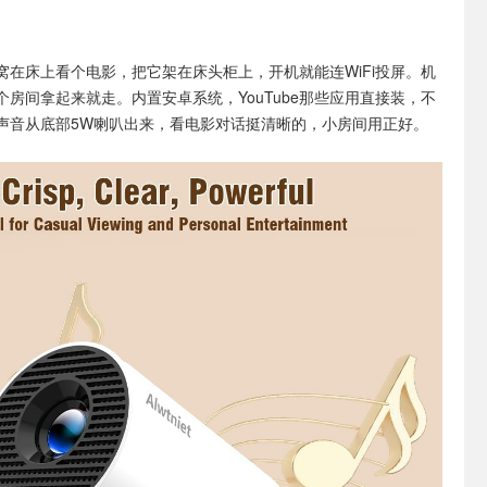
窝在床上看个电影，把它架在床头柜上，开机就能连WiFi投屏。机
换个房间拿起来就走。内置安卓系统，YouTube那些应用直接装，不
声音从底部5W喇叭出来，看电影对话挺清晰的，小房间用正好。