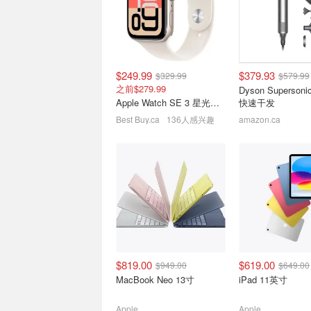
/ 电视两用条形音响
移动触控屏 120H
$132.99
$189.99
$1298.00
$1799.9
$249.99
$379.93
$329.99
$579.99
之前$279.99
Dyson Superso
Apple Watch SE 3 星光铝壳 40mm
快速干发
Best Buy.ca
136人感兴趣
amazon.ca
Prime Day 提前享：
OXS 家庭影院回
Amazon Fire TV 流媒体棒
3D环绕低音清晰
Wi-Fi 6E
$49.99
$79.99
$100.09
$129.99
$819.00
$619.00
$949.00
$649.00
MacBook Neo 13寸
iPad 11英寸
Apple
Apple