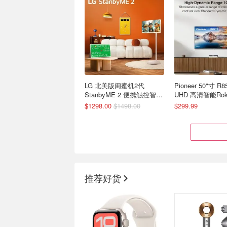
LG 北美版闺蜜机2代
Pioneer 50"寸 R
StanbyME 2 便携触控智能
UHD 高清智能Ro
机
$1298.00
$1498.00
$299.99
推荐好货
OXS 电竞桌面回音壁 游戏
SAMSUNG 27英