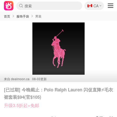
🇨🇦
CA
首页
服饰手袋
男装
来自
dealmoon.ca
08-03更新
[已过期] 今晚截止：Polo Ralph Lauren 闪促直降⚡毛衣
裙套装$94(官$105)
升级3.5折起+免邮