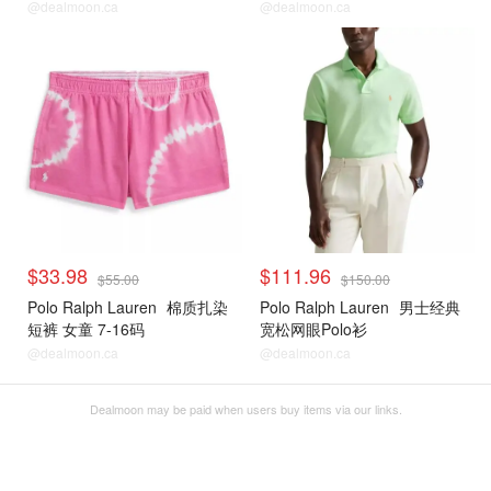
@dealmoon.ca
@dealmoon.ca
$33.98
$111.96
$55.00
$150.00
Polo Ralph Lauren
棉质扎染
Polo Ralph Lauren
男士经典
短裤 女童 7-16码
宽松网眼Polo衫
@dealmoon.ca
@dealmoon.ca
Dealmoon may be paid when users buy items via our links.