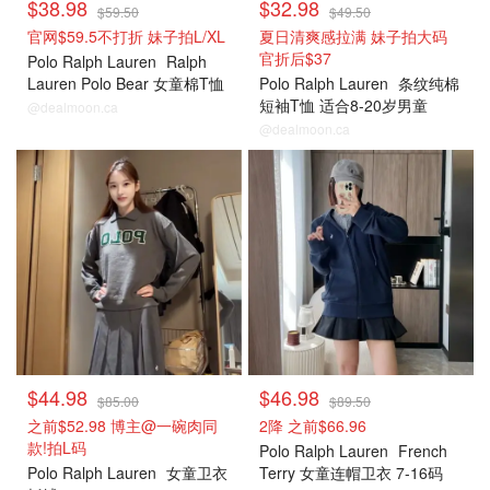
$38.98
$32.98
$59.50
$49.50
官网$59.5不打折 妹子拍L/XL
夏日清爽感拉满 妹子拍大码
官折后$37
Polo Ralph Lauren
Ralph
Lauren Polo Bear 女童棉T恤
Polo Ralph Lauren
条纹纯棉
染色 1件
短袖T恤 适合8-20岁男童
@dealmoon.ca
@dealmoon.ca
$44.98
$46.98
$85.00
$89.50
之前$52.98 博主@一碗肉同
2降 之前$66.96
款!拍L码
Polo Ralph Lauren
French
Polo Ralph Lauren
女童卫衣
Terry 女童连帽卫衣 7-16码