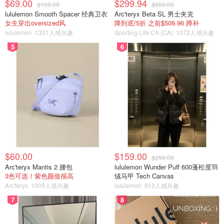
$69.00
$299.94
$128.00
$600.00
lululemon Smooth Spacer 经典卫衣
Arc'teryx Beta SL 男士夹克
女生穿出oversized风
降到底!5折 之前$509.96 蹲补
lululemon
1331人感兴趣
Sporting Life CA (CA)
1072人感兴趣
5
6
$60.00
$159.00
$298.00
Arc'teryx Mantis 2 腰包
lululemon Wunder Puff 600蓬松度羽
3色可选！紫色颜值很高
绒马甲 Tech Canvas
Arc'teryx
1009人感兴趣
lululemon
910人感兴趣
7
8