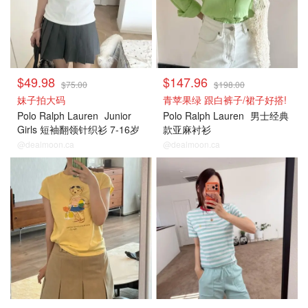
$49.98
$147.96
$75.00
$198.00
妹子拍大码
青苹果绿 跟白裤子/裙子好搭!
Polo Ralph Lauren
Junior
Polo Ralph Lauren
男士经典
Girls 短袖翻领针织衫 7-16岁
款亚麻衬衫
@dealmoon.ca
@dealmoon.ca