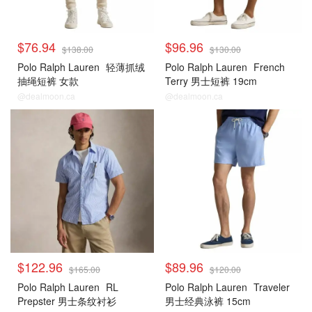
$76.94
$96.96
$138.00
$130.00
Polo Ralph Lauren
轻薄抓绒
Polo Ralph Lauren
French
抽绳短裤 女款
Terry 男士短裤 19cm
@dealmoon.ca
@dealmoon.ca
$122.96
$89.96
$165.00
$120.00
Polo Ralph Lauren
RL
Polo Ralph Lauren
Traveler
Prepster 男士条纹衬衫
男士经典泳裤 15cm