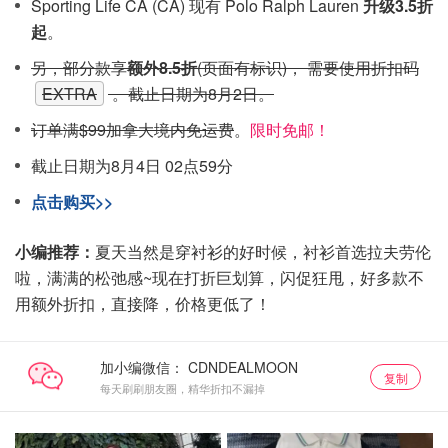
Sporting Life CA (CA) 现有 Polo Ralph Lauren
升级3.5折
起
。
另，部分款享
额外8.5折
(页面有标识)， 需要使用折扣码
EXTRA
。截止日期为8月2日。
订单满$99加拿大境内免运费
。
限时免邮！
截止日期为8月4日 02点59分
点击购买>>
小编推荐：
夏天当然是穿衬衫的好时候，衬衫首选拉夫劳伦
啦，满满的松弛感~现在打折巨划算，闪促狂甩，好多款不
用额外折扣，直接降，价格更低了！
加小编微信：
复制
每天刷刷朋友圈，精华折扣不漏掉