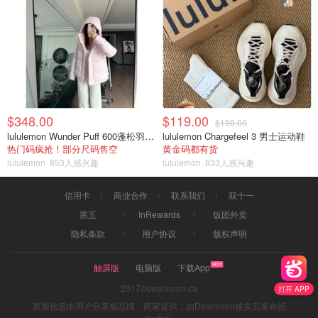
$348.00
$119.00
$198.00
lululemon Wunder Puff 600蓬松羽绒夹克
lululemon Chargefeel 3 男士运动鞋
热门码疯抢！部分尺码售空
黄金码都有货
lululemon
853人感兴趣
lululemon
833人感兴趣
信用卡
商业合作
联系我们
双十一
黑五
InRewards
饭团外卖
隐私条款
用户协议
版权声明
触屏版
电脑版
下载App
2017©dealmoon.ca
打开 APP
页面信息由用户分享或品牌、商家提供，由Dealmoon核实后发布折