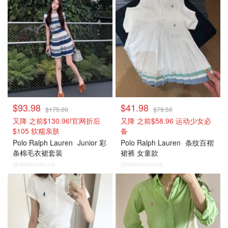
$93.98
$41.98
$175.00
$79.50
又降 之前$130.96!官网折后
又降 之前$58.96 运动少女必
$105 软糯亲肤
备
Polo Ralph Lauren
Junior 彩
Polo Ralph Lauren
条纹百褶
条棉毛衣裙套装
裙裤 女童款
@dealmoon.ca
@dealmoon.ca