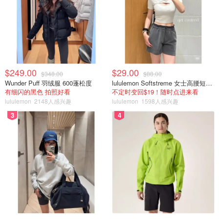
$249.00
$29.00
$348.00
$88.00
Wunder Puff 羽绒服 600蓬松度
lululemon Softstreme 女士高腰短裤 10cm
有细闪的黑色 拍照好看
不定时变回$19！随时点进来看
lululemon
2148人感兴趣
lululemon
1598人感兴趣
3
4