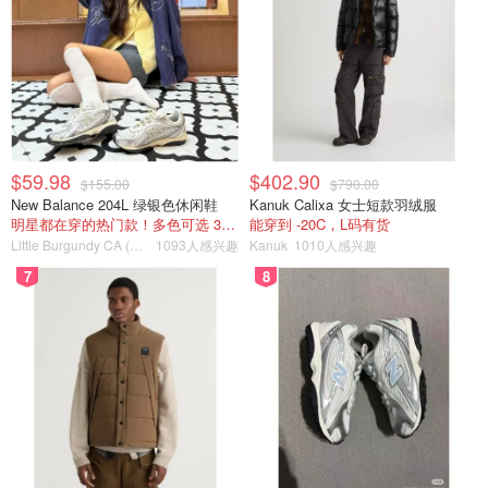
$59.98
$402.90
$155.00
$790.00
New Balance 204L 绿银色休闲鞋
Kanuk Calixa 女士短款羽绒服
明星都在穿的热门款！多色可选 3.8折
能穿到 -20C，L码有货
Little Burgundy CA (CA）
1093人感兴趣
Kanuk
1010人感兴趣
7
8