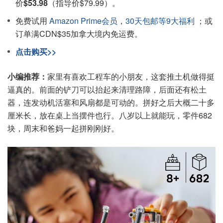
价
$53.98
（指导价$79.99）。
免费试用
Amazon Prime会员
，
30天包邮等9大福利
；或
订单满CDN$35加拿大境内免运费。
点击购买>>
小编推荐：
家里有喜欢工程车的小朋友，这套推土机做得挺
逼真的。前面的铲刀可以抬起来清理路障，后面还有松土
器，连发动机活塞和风扇都是可动的。拼好之后大概二十多
厘米长，放在桌上当摆件也行。八岁以上就能玩，零件682
块，周末和爸妈一起拼刚刚好。