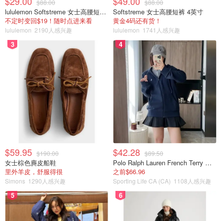
$29.00
$49.00
$88.00
$88.00
lululemon Softstreme 女士高腰短裤 10cm
Softstreme 女士高腰短裤 4英寸
不定时变回$19！随时点进来看
黄金4码还有货！
lululemon
2190人感兴趣
lululemon
1741人感兴趣
3
4
$59.95
$42.28
$190.00
$89.50
女士棕色麂皮船鞋
Polo Ralph Lauren French Terry 女童连帽卫衣 7-16码
里外羊皮，舒服得很
之前$66.96
Simons
1290人感兴趣
Sporting Life CA (CA)
1108人感兴趣
5
6