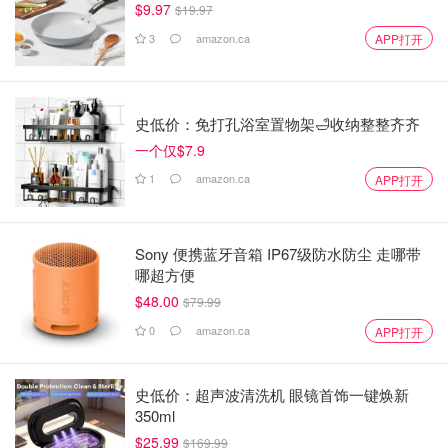
$9.97
$19.97
3
amazon.ca
APP打开
史低价：免打孔浴室置物架🛁收纳整整齐齐
一个仅$7.9
1
amazon.ca
APP打开
Sony 便携蓝牙音箱 IP67级防水防尘 走哪带
哪超方便
$48.00
$79.99
0
amazon.ca
APP打开
史低价：超声波清洗机 眼镜首饰一键焕新
350ml
$25.99
$169.99