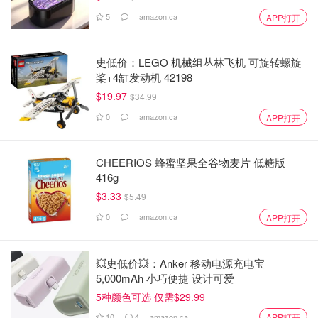
5
amazon.ca
APP打开
史低价：LEGO 机械组丛林飞机 可旋转螺旋
桨+4缸发动机 42198
$19.97
$34.99
0
amazon.ca
APP打开
CHEERIOS 蜂蜜坚果全谷物麦片 低糖版
416g
$3.33
$5.49
0
amazon.ca
APP打开
💥史低价💥：Anker 移动电源充电宝
5,000mAh 小巧便捷 设计可爱
5种颜色可选 仅需$29.99
10
4
amazon.ca
APP打开