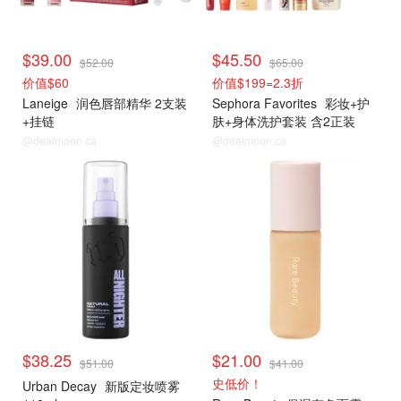
$39.00
$45.50
$52.00
$65.00
价值$60
价值$199=2.3折
Laneige
润色唇部精华 2支装
Sephora Favorites
彩妆+护
+挂链
肤+身体洗护套装 含2正装
@dealmoon.ca
@dealmoon.ca
$38.25
$21.00
$51.00
$41.00
史低价！
Urban Decay
新版定妆喷雾