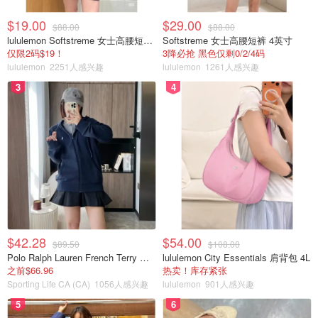
$19.00
$29.00
$88.00
$88.00
lululemon Softstreme 女士高腰短裤 10cm
Softstreme 女士高腰短裤 4英寸
仅限2码$19！
3降必抢 黑色仅剩0/2/4码
lululemon
2251人感兴趣
lululemon
1261人感兴趣
3
4
$42.28
$54.00
$89.50
$108.00
Polo Ralph Lauren French Terry 女童连帽卫衣 7-16码
lululemon City Essentials 肩背包 4L
之前$66.96
热卖！库存紧张
Sporting Life CA (CA)
1056人感兴趣
lululemon
901人感兴趣
5
6