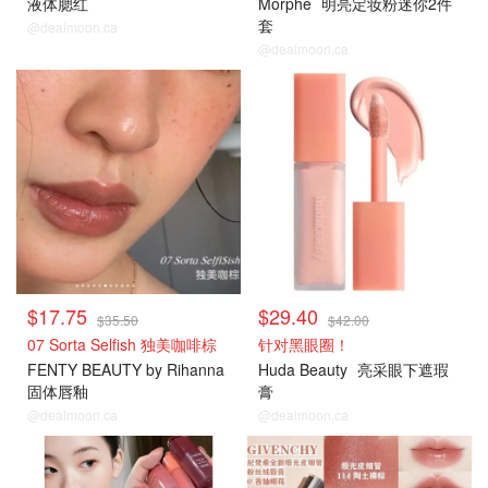
液体腮红
Morphe
明亮定妆粉迷你2件
套
@dealmoon.ca
@dealmoon.ca
$17.75
$29.40
$35.50
$42.00
07 Sorta Selfish 独美咖啡棕
针对黑眼圈！
FENTY BEAUTY by Rihanna
Huda Beauty
亮采眼下遮瑕
固体唇釉
膏
@dealmoon.ca
@dealmoon.ca