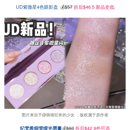
UD紫微星4色眼影盘
💰
$57
折后$46.5 新品史低
图片来自于@骑猪狂奔的少女 ，版权属于原作者
纪梵希细管缎光唇膏
💰
$60
折后$42 9色可选