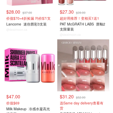
$28.00
$27.30
$37.00
$39.00
价值$70=4折捡漏 均价$7/支
超好用推荐！变相买1送1
Lancome
迷你唇彩3支装
PAT McGRATH LABS
唇釉2
支限量装
@dealmoon.ca
@dealmoon.ca
$47.00
$31.20
$52.00
价值$69
选Same day delivery查看有
货
Milk Makeup
冷感水凝高光