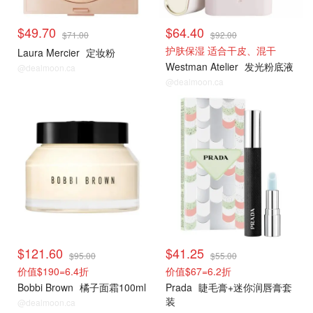
$49.70
$64.40
$71.00
$92.00
护肤保湿 适合干皮、混干
Laura Mercier
定妆粉
Westman Atelier
发光粉底液
@dealmoon.ca
@dealmoon.ca
$121.60
$41.25
$95.00
$55.00
价值$190=6.4折
价值$67=6.2折
Bobbi Brown
橘子面霜100ml
Prada
睫毛膏+迷你润唇膏套
装
@dealmoon.ca