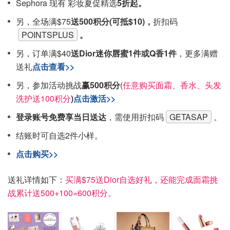
Sephora 现有 彩妆夏促精选
5折起。
另，全场满$75
送500积分(可抵$10)，
折扣码
POINTSPLUS
。
另，订单满$40
送Dior迷你唇蜜1件或Q香1件
，更多满赠
送礼
点击查看>>
另，参加活动挑战
赢500积分
(
任意购买面霜、香水、头发
洗护送100积分
)
点击激活>>
登录账号免费享当日送达
，需使用折扣码
GETASAP
。
结账时可自选2件小样。
点击购买>>
送礼详情如下：
买满$75送Dior自选好礼，还能完成面霜挑
战累计送500+100=600积分。