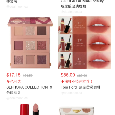
棒套装
GIORGIO ARMANI beauty
玻尿酸玻璃唇釉
@dealmoon.ca
@dealmoon.ca
$17.15
$56.00
$24.50
$80.00
多色可选
不沾杯不掉色推荐！
SEPHORA COLLECTION
9
Tom Ford
黑金柔雾唇釉
色眼影盘
@dealmoon.ca
@dealmoon.ca