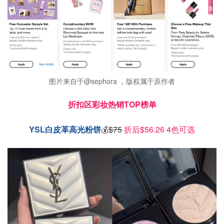
图片来自于@sephora ，版权属于原作者
折扣区彩妆热销TOP榜单
YSL白皮革高光粉饼
💰
$75
折后$56.26 4色可选