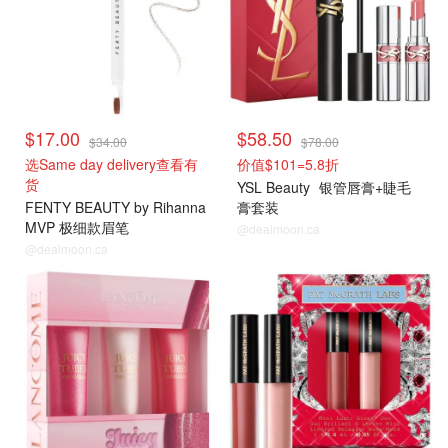
$17.00
$58.50
$34.00
$78.00
选Same day delivery查看有
价值$101=5.8折
货
YSL Beauty
银管唇膏+睫毛
FENTY BEAUTY by Rihanna
膏套装
MVP 极细款眉笔
@dealmoon.ca
@dealmoon.ca