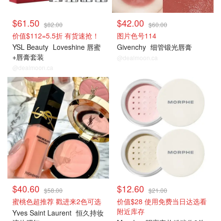
$61.50
$42.00
$82.00
$60.00
价值$112=5.5折 有货速抢！
图片色号114
YSL Beauty
Loveshine 唇蜜
Givenchy
细管锻光唇膏
+唇膏套装
@dealmoon.ca
@dealmoon.ca
$40.60
$12.60
$58.00
$21.00
蜜桃色超推荐 戳进来2色可选
价值$28 使用免费当日达选看
附近库存
Yves Saint Laurent
恒久持妆