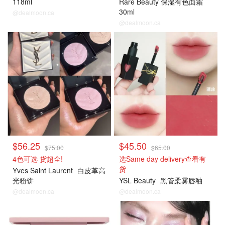
118ml
Rare Beauty 保湿有色面霜
30ml
@dealmoon.ca
@dealmoon.ca
$56.25
$45.50
$75.00
$65.00
4色可选 货超全!
选Same day delivery查看有
货
Yves Saint Laurent
白皮革高
光粉饼
YSL Beauty
黑管柔雾唇釉
@dealmoon.ca
@dealmoon.ca