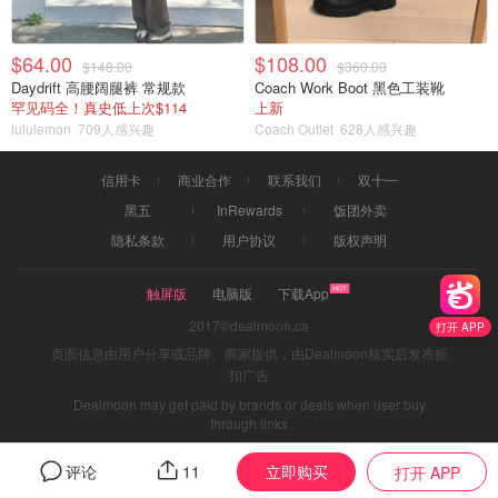
$64.00
$108.00
$148.00
$360.00
Daydrift 高腰阔腿裤 常规款
Coach Work Boot 黑色工装靴
罕见码全！真史低上次$114
上新
lululemon
709人感兴趣
Coach Outlet
628人感兴趣
信用卡
商业合作
联系我们
双十一
黑五
InRewards
饭团外卖
隐私条款
用户协议
版权声明
触屏版
电脑版
下载App
2017©dealmoon.ca
打开 APP
页面信息由用户分享或品牌、商家提供，由Dealmoon核实后发布折
扣广告
Dealmoon may get paid by brands or deals when user buy
through links
立即购买
评论
11
打开 APP