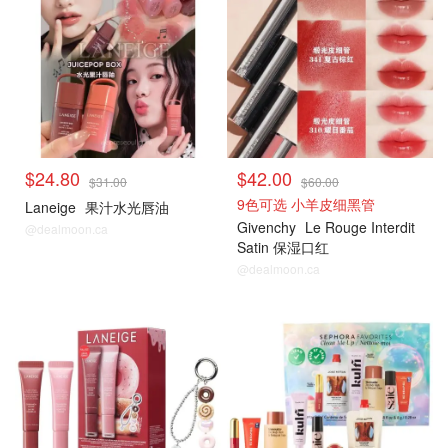
$24.80
$42.00
$31.00
$60.00
9色可选 小羊皮细黑管
Laneige
果汁水光唇油
Givenchy
Le Rouge Interdit
@dealmoon.ca
Satin 保湿口红
@dealmoon.ca