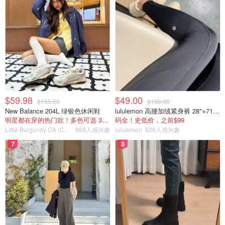
$59.98
$49.00
$155.00
$168.00
New Balance 204L 绿银色休闲鞋
lululemon 高腰加绒紧身裤 28"≈71cm 5个口袋
明星都在穿的热门款！多色可选 3.8折
码全！史低价，之前$99
Little Burgundy CA (CA）
869人感兴趣
lululemon
826人感兴趣
7
8