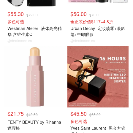
$55.30
$56.00
$79.00
$70.00
多色可选
全正装价值$117=4.8折
Westman Atelier
液体高光精
Urban Decay
定妆喷雾+眼影
华 含维生素C
笔+牛郎眼影
@dealmoon.ca
@dealmoon.ca
$21.75
$45.50
$43.50
$65.00
多色可选
FENTY BEAUTY by Rihanna
遮瑕棒
Yves Saint Laurent
黑金方管