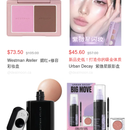
$73.50
$45.60
$105.00
$57.00
新品史低！打造你的吸金体质
Westman Atelier
腮红+修容
彩妆盘
Urban Decay
紫微星眼影盘
@dealmoon.ca
@dealmoon.ca