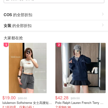
COS
的全部折扣
女装
的全部折扣
大家都在抢
1
2
$19.00
$42.28
$88.00
$89.50
lululemon Softstreme 女士高腰短裤 10cm
Polo Ralph Lauren French Terry 女童连帽卫衣 7-16码
2.1折抄底，仅剩小码！
之前$66.96