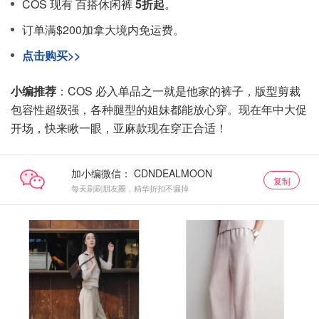
COS 现有 百搭休闲裤
5折起
。
订单满$200加拿大境内免运费。
点击购买>>
小编推荐
：COS 必入单品之一就是他家的裤子，版型剪裁
包容性超级强，各种腿型的姐妹都能放心穿。现在年中大促
开场，快来瞅一眼，亚麻款现在穿正合适！
加小编微信：
复制
每天刷刷朋友圈，精华折扣不漏掉