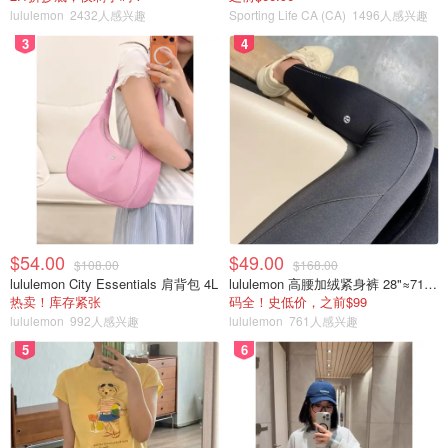
lululemon
2432人感兴趣
Sporting Life CA (CA)
1496人感兴趣
3
4
$54.00
$49.00
$108.00
$168.00
lululemon City Essentials 肩背包 4L
lululemon 高腰加绒紧身裤 28"≈71cm 5个口袋
热卖！库存紧张
码全！史低价，之前$99
lululemon
992人感兴趣
lululemon
761人感兴趣
5
6