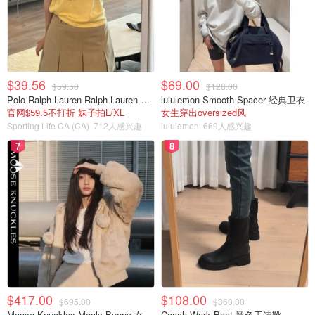
$39.56
$69.00
$59.50
$128.00
Polo Ralph Lauren Ralph Lauren Polo Bear 女童棉T恤 染色 1件
lululemon Smooth Spacer 经典卫衣
官网$59.5不打折 妹子拍L/XL
女生穿出oversized风
Sporting Life CA (CA)
712人感兴趣
lululemon
669人感兴趣
7
8
$417.00
$108.00
$695.00
$360.00
Moose Knuckles Mealy Bunny 女士双面穿连帽外套
Coach Work Boot 黑色工装靴