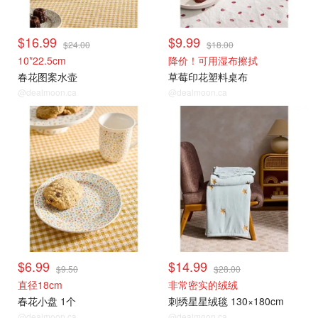
$16.99
$9.99
$24.00
$18.00
10*22.5cm
降价！可用湿布擦拭
春花图案水壶
草莓印花塑料桌布
@dealmoon.ca
@dealmoon.ca
$6.99
$14.99
$9.50
$28.00
直径18cm
非常密实的绒绒
春花小盘 1个
刺绣星星绒毯 130×180cm
@dealmoon.ca
@dealmoon.ca