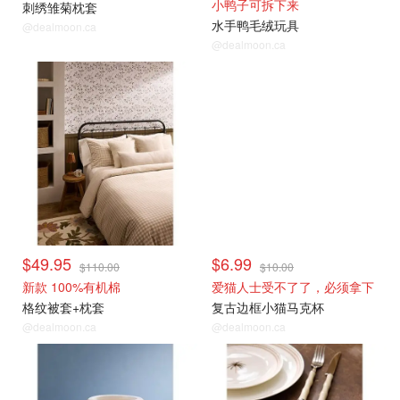
小鸭子可拆下来
刺绣雏菊枕套
水手鸭毛绒玩具
@dealmoon.ca
@dealmoon.ca
$49.95
$6.99
$110.00
$10.00
新款 100%有机棉
爱猫人士受不了了，必须拿下
格纹被套+枕套
复古边框小猫马克杯
@dealmoon.ca
@dealmoon.ca