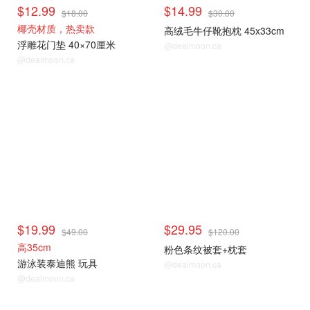
$12.99
$14.99
$18.00
$30.00
椰壳材质，热卖款
高绒毛牛仔靴抱枕 45x33cm
浮雕花门垫 40×70厘米
@dealmoon.ca
@dealmoon.ca
$19.99
$29.95
$49.00
$120.00
高35cm
粉色条纹被套+枕套
游泳装泰迪熊 玩具
@dealmoon.ca
@dealmoon.ca