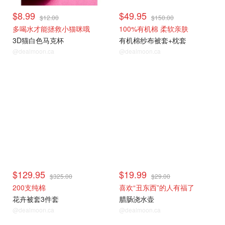
$8.99
$49.95
$12.00
$150.00
多喝水才能拯救小猫咪哦
100%有机棉 柔软亲肤
3D猫白色马克杯
有机棉纱布被套+枕套
@dealmoon.ca
@dealmoon.ca
$129.95
$19.99
$325.00
$29.00
200支纯棉
喜欢“丑东西”的人有福了
花卉被套3件套
腊肠浇水壶
@dealmoon.ca
@dealmoon.ca