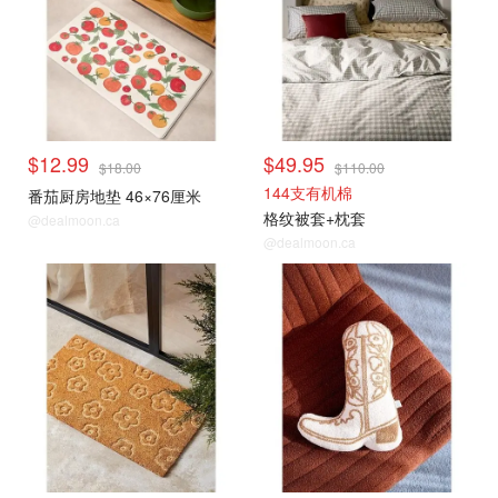
$12.99
$49.95
$18.00
$110.00
144支有机棉
番茄厨房地垫 46×76厘米
格纹被套+枕套
@dealmoon.ca
@dealmoon.ca