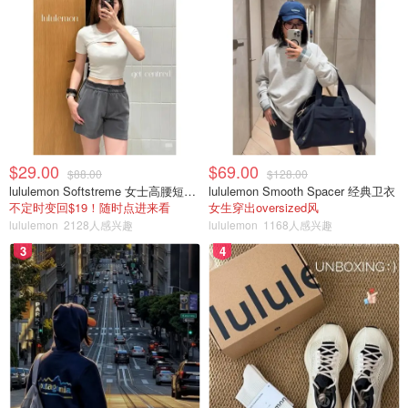
$29.00
$69.00
$88.00
$128.00
lululemon Softstreme 女士高腰短裤 10cm
lululemon Smooth Spacer 经典卫衣
不定时变回$19！随时点进来看
女生穿出oversized风
lululemon
2128人感兴趣
lululemon
1168人感兴趣
3
4