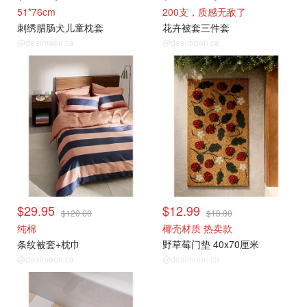
51*76cm
200支，质感无敌了
刺绣腊肠犬儿童枕套
花卉被套三件套
@dealmoon.ca
@dealmoon.ca
$29.95
$12.99
$120.00
$18.00
纯棉
椰壳材质 热卖款
条纹被套+枕巾
野草莓门垫 40x70厘米
@dealmoon.ca
@dealmoon.ca