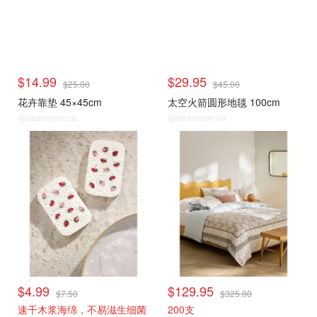
$14.99
$29.95
$25.00
$45.00
花卉靠垫 45×45cm
太空火箭圆形地毯 100cm
@dealmoon.ca
@dealmoon.ca
$4.99
$129.95
$7.50
$325.00
速干木浆海绵，不易滋生细菌
200支