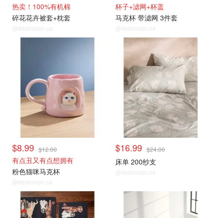
热卖！100%有机棉
杯子+滤网+杯盖
碎花花卉被套+枕套
马克杯 带滤网 3件套
@dealmoon.ca
@dealmoon.ca
$8.99
$16.99
$12.00
$24.00
有点丑又有点想拥有
床单 200纱支
粉色猫咪马克杯
@dealmoon.ca
@dealmoon.ca