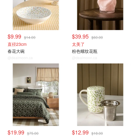
$9.99
$39.95
$14.00
$60.00
直径23cm
太美了
春花大碗
粉色螺纹花瓶
@dealmoon.ca
@dealmoon.ca
$19.99
$12.99
$75.00
$18.00