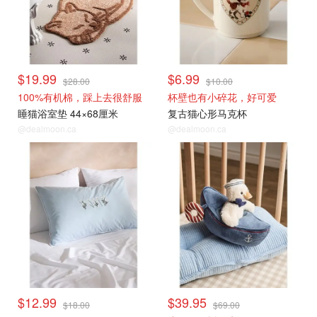
$19.99
$6.99
$28.00
$10.00
100%有机棉，踩上去很舒服
杯壁也有小碎花，好可爱
睡猫浴室垫 44×68厘米
复古猫心形马克杯
@dealmoon.ca
@dealmoon.ca
$12.99
$39.95
$18.00
$69.00