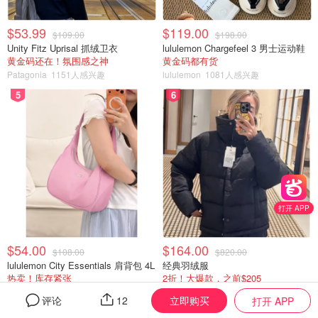
$53.99
$119.00
$109.00
$198.00
Unity Fitz Uprisal 抓绒卫衣
lululemon Chargefeel 3 男士运动鞋
黄金码还在！氛围感之神
黄金码都有货
Patagonia
1151人感兴趣
lululemon
1081人感兴趣
5
6
打开 APP
$54.00
$164.00
$108.00
$820.00
lululemon City Essentials 肩背包 4L
经典羽绒服
热卖！库存紧张
2折！大爆款，之前$205
lululemon
926人感兴趣
Coach Outlet
877人感兴趣
立即购买
评论
12
打开 APP
7
8