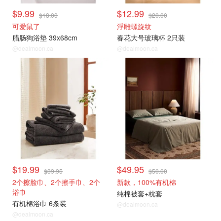
$9.99
$12.99
$18.00
$20.00
可爱鼠了
浮雕螺旋纹
腊肠狗浴垫 39x68cm
春花大号玻璃杯 2只装
@dealmoon.ca
@dealmoon.ca
$19.99
$49.95
$39.95
$50.00
2个擦脸巾、2个擦手巾、2个
新款，100%有机棉
浴巾
纯棉被套+枕套
有机棉浴巾 6条装
@dealmoon.ca
@dealmoon.ca