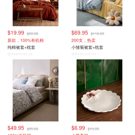
$19.99
$69.95
$50.00
$110.00
新款，100%有机棉
200支，热卖
纯棉被套+枕套
小雏菊被套+枕套
@dealmoon.ca
@dealmoon.ca
$49.95
$6.99
$95.00
$10.00