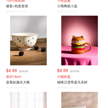
100%有机棉
小熊盖被
被套+枕套套装
小熊陶瓷小盘
@dealmoon.ca
@dealmoon.ca
$4.99
$9.99
$14.00
$15.00
直径16cm
小猫杯盖
蓝莓款漏水大碗
猫咪汉堡带盖马克杯
@dealmoon.ca
@dealmoon.ca