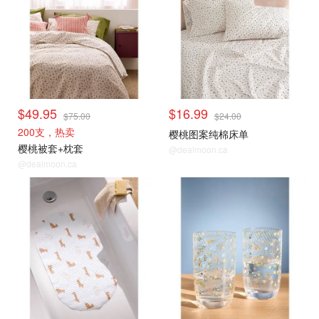
$49.95
$16.99
$75.00
$24.00
200支，热卖
樱桃图案纯棉床单
樱桃被套+枕套
@dealmoon.ca
@dealmoon.ca