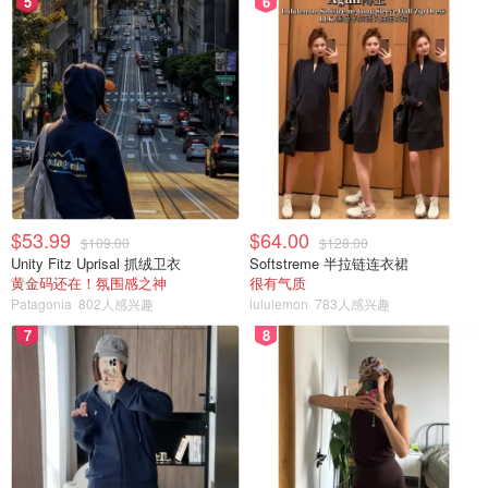
5
6
$53.99
$64.00
$109.00
$128.00
Unity Fitz Uprisal 抓绒卫衣
Softstreme 半拉链连衣裙
黄金码还在！氛围感之神
很有气质
Patagonia
802人感兴趣
lululemon
783人感兴趣
7
8