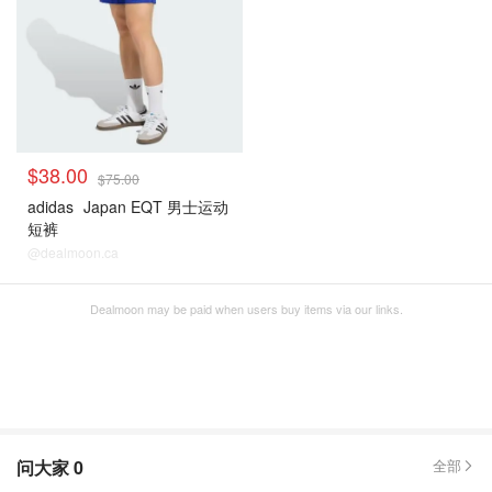
$38.00
$75.00
adidas
Japan EQT 男士运动
短裤
@dealmoon.ca
Dealmoon may be paid when users buy items via our links.
问大家
0
全部