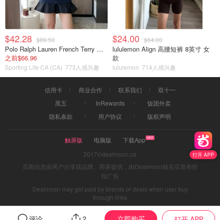
$42.28
$24.00
$89.50
$64.00
Polo Ralph Lauren French Terry 女童连帽卫衣 7-16码
lululemon Align 高腰短裤 8英寸 女
之前$66.96
款
Sporting Life CA (CA)
773人感兴趣
lululemon
714人感兴趣
信用卡
商业合作
联系我们
双十一
黑五
InRewards
饭团外卖
隐私条款
用户协议
版权声明
触屏版
电脑版
下载App
2017©dealmoon.ca
打开 APP
页面信息由用户分享或品牌、商家提供，由Dealmoon核实后发布折
扣广告
Dealmoon may get paid by brands or deals when user buy
through links
立即购买
评论
2
打开 APP