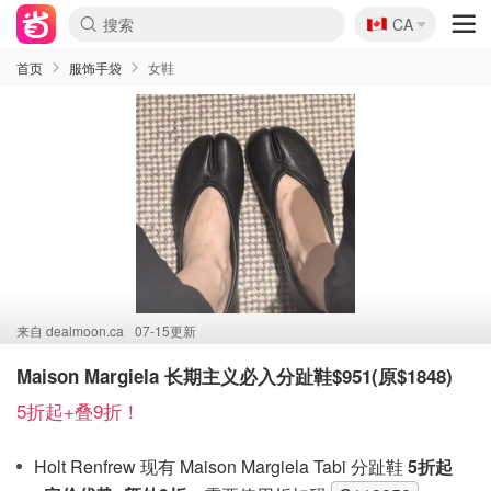
🇨🇦
CA
首页
服饰手袋
女鞋
来自
dealmoon.ca
07-15更新
Maison Margiela 长期主义必入分趾鞋$951(原$1848)
5折起+叠9折！
Holt Renfrew 现有 Maison Margiela Tabi 分趾鞋
5折起