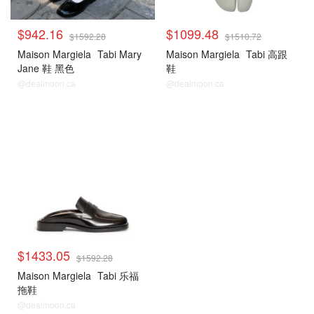
$942.16
$1099.48
$1592.28
$1510.72
Maison Margiela
Tabi Mary
Maison Margiela
Tabi 高跟
Jane 鞋 黑色
鞋
@dealmoon.ca
@dealmoon.ca
$1433.05
$1592.28
Maison Margiela
Tabi 乐福
拖鞋
@dealmoon.ca