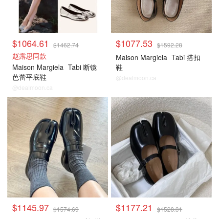
$1064.61
$1077.53
$1462.74
$1592.28
赵露思同款
Maison Margiela
Tabi 搭扣
Maison Margiela
Tabi 断镜
鞋
芭蕾平底鞋
@dealmoon.ca
@dealmoon.ca
$1145.97
$1177.21
$1574.69
$1528.31