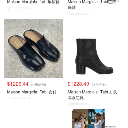
Maison Margiela
Tabi乐福鞋
Maison Margiela
Tabi芭蕾平
底鞋
@dealmoon.ca
@dealmoon.ca
$1226.44
$1228.49
$1592.28
$1912.14
Maison Margiela
Tabi 女鞋
Maison Margiela
Tabi 方头
高跟短靴
@dealmoon.ca
@dealmoon.ca