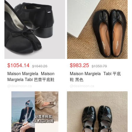
$1054.14
$983.25
$1640.26
$1350.79
Maison Margiela
Maison
Maison Margiela
Tabi 平底
Margiela Tabi 芭蕾平底鞋
鞋 黑色
@dealmoon.ca
@dealmoon.ca