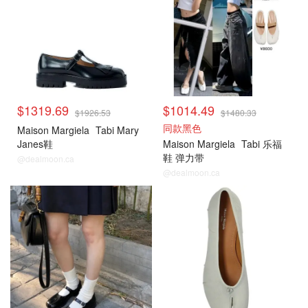
$1319.69
$1014.49
$1926.53
$1480.33
同款黑色
Maison Margiela
Tabi Mary
Janes鞋
Maison Margiela
Tabi 乐福
鞋 弹力带
@dealmoon.ca
@dealmoon.ca