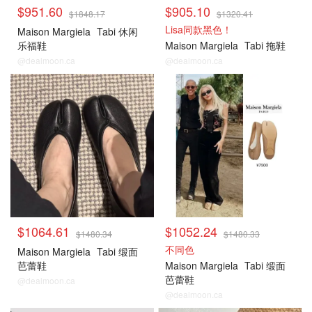
$951.60
$905.10
$1848.17
$1320.41
Lisa同款黑色！
Maison Margiela
Tabi 休闲
乐福鞋
Maison Margiela
Tabi 拖鞋
@dealmoon.ca
@dealmoon.ca
$1064.61
$1052.24
$1480.34
$1480.33
不同色
Maison Margiela
Tabi 缎面
芭蕾鞋
Maison Margiela
Tabi 缎面
芭蕾鞋
@dealmoon.ca
@dealmoon.ca