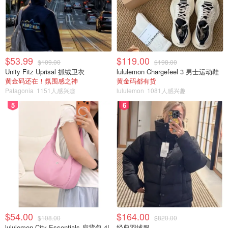
$53.99
$119.00
$109.00
$198.00
Unity Fitz Uprisal 抓绒卫衣
lululemon Chargefeel 3 男士运动鞋
黄金码还在！氛围感之神
黄金码都有货
Patagonia
1151人感兴趣
lululemon
1081人感兴趣
5
6
$54.00
$164.00
$108.00
$820.00
lululemon City Essentials 肩背包 4L
经典羽绒服