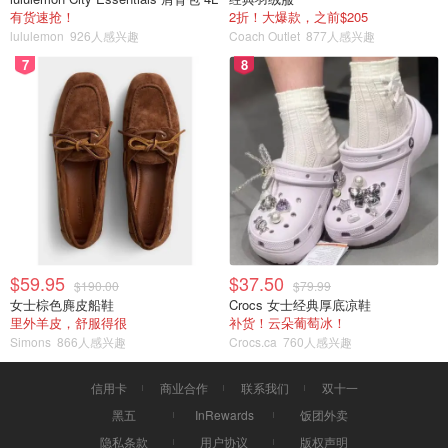
有货速抢！
2折！大爆款，之前$205
lululemon
926人感兴趣
Coach Outlet
877人感兴趣
7
8
$59.95
$37.50
$190.00
$79.99
女士棕色麂皮船鞋
Crocs 女士经典厚底凉鞋
里外羊皮，舒服得很
补货！云朵葡萄冰！
Simons
866人感兴趣
Crocs.ca
760人感兴趣
信用卡
商业合作
联系我们
双十一
黑五
InRewards
饭团外卖
隐私条款
用户协议
版权声明