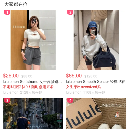
大家都在抢
1
2
$29.00
$69.00
$88.00
$128.00
lululemon Softstreme 女士高腰短裤 10cm
lululemon Smooth Spacer 经典卫衣
不定时变回$19！随时点进来看
女生穿出oversized风
lululemon
2128人感兴趣
lululemon
1168人感兴趣
3
4