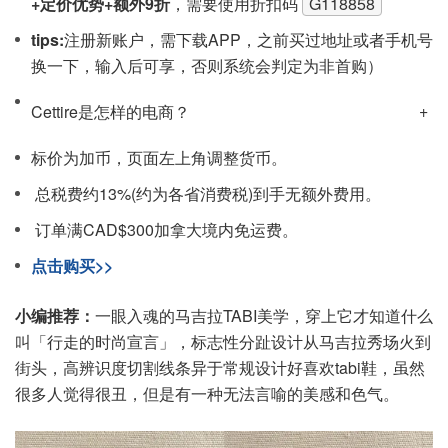
+定价优势
+额外9折
，需要使用折扣码
G118858
tips:
注‮新册‬账户，需下载APP，之前买过地址或者手机号
换一下，输入后可享，否则系统会‮定判‬为非首购）
Cettire是怎样的电商？
标价为加币，页面左上角调整货币。
总税费约13%(约为各省消费税)到手无额外费用。
订单满CAD$300加拿大境内免运费。
点击购买>>
小编推荐：
一眼入魂的马吉拉TABI美学，穿上它才知道什么
叫「行走的时尚宣言」，标志性分趾设计从马吉拉秀场火到
街头，高辨识度切割线条异于常规设计好喜欢tabi鞋，虽然
很多人觉得很丑，但是有一种无法言喻的美感和色气。