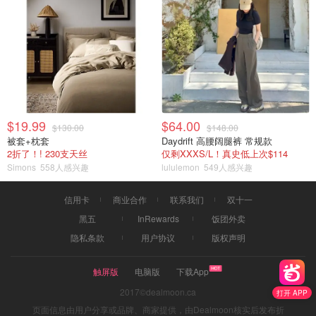
$19.99
$64.00
$130.00
$148.00
被套+枕套
Daydrift 高腰阔腿裤 常规款
2折了！! 230支天丝
仅剩XXXS/L！真史低上次$114
Simons
558人感兴趣
lululemon
549人感兴趣
信用卡
商业合作
联系我们
双十一
黑五
InRewards
饭团外卖
隐私条款
用户协议
版权声明
触屏版
电脑版
下载App
2017©dealmoon.ca
打开 APP
页面信息由用户分享或品牌、商家提供，由Dealmoon核实后发布折