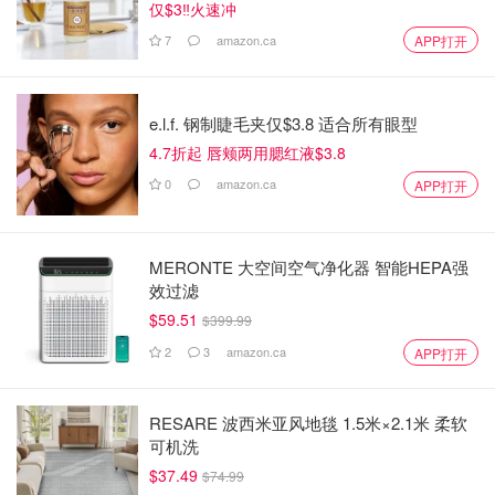
仅$3‼️火速冲
7
amazon.ca
APP打开
e.l.f. 钢制睫毛夹仅$3.8 适合所有眼型
4.7折起 唇颊两用腮红液$3.8
0
amazon.ca
APP打开
MERONTE 大空间空气净化器 智能HEPA强
效过滤
$59.51
$399.99
2
3
amazon.ca
APP打开
RESARE 波西米亚风地毯 1.5米×2.1米 柔软
可机洗
$37.49
$74.99