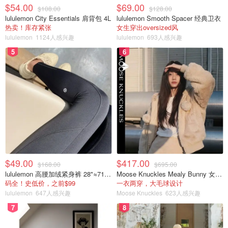
$54.00
$69.00
$108.00
$128.00
lululemon City Essentials 肩背包 4L
lululemon Smooth Spacer 经典卫衣
热卖！库存紧张
女生穿出oversized风
lululemon
1124人感兴趣
lululemon
693人感兴趣
5
6
$49.00
$417.00
$168.00
$695.00
lululemon 高腰加绒紧身裤 28"≈71cm 5个口袋
Moose Knuckles Mealy Bunny 女士双面穿连帽外套
码全！史低价，之前$99
一衣两穿，大毛球设计
lululemon
647人感兴趣
Moose Knuckles
623人感兴趣
7
8