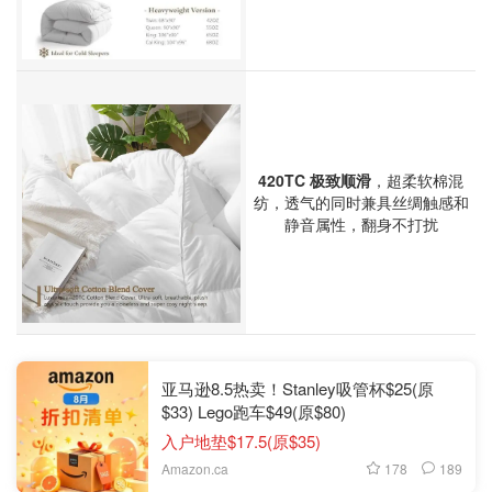
420TC 极致顺滑
，超柔软棉混
纺，透气的同时兼具丝绸触感和
静音属性，翻身不打扰
亚马逊8.5热卖！Stanley吸管杯$25(原
$33) Lego跑车$49(原$80)
入户地垫$17.5(原$35)
178
189
Amazon.ca