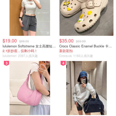
$19.00
$35.00
$88.00
$69.99
lululemon Softstreme 女士高腰短裤 10cm
Crocs Classic Enamel Buckle 卡骆驰布扣便鞋
2.1折抄底，仅剩小码！
新款彩扣
lululemon
2397人感兴趣
Crocs.ca
1160人感兴趣
3
4