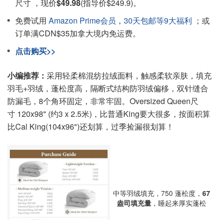
尺寸 ，现价
$49.98
(指导价$249.9)。
免费试用
Amazon Prime会员
，
30天包邮等9大福利
；或
订单满CDN$35加拿大境内免运费。
点击购买>>
小编推荐：
采用轻柔棉混纺拉绒面料，触感柔软亲肤，填充
羽毛+羽绒，蓬松度高，隔断式结构防羽绒偏移，双针缝合
防漏毛，8个角环固定，非常牢固。Oversized Queen尺
寸 120x98" (约3 x 2.5米)，比普通King要大很多，按面积算
比Cal King(104x96")还划算，过季捡漏很划算！
中等羽绒填充，750 蓬松度，
67
盎司填充量
，睡起来厚实蓬松