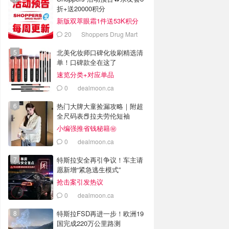
折+送20000积分
新版双萃眼霜1件送53K积分
20
Shoppers Drug Mart
北美化妆师口碑化妆刷精选清
单！口碑款全在这了
速览分类+对应单品
0
dealmoon.ca
热门大牌大童捡漏攻略｜附超
全尺码表📕拉夫劳伦短袖
$26.99
小编强推省钱秘籍㊙️
0
dealmoon.ca
特斯拉安全再引争议！车主请
愿新增“紧急逃生模式”
抢击案引发热议
0
dealmoon.ca
特斯拉FSD再进一步！欧洲19
国完成220万公里路测