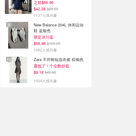
之前$66.96
$42.28
$89.50
1137人感兴趣
New Balance 204L 休闲运动
鞋 蓝银色
限定冰川蓝
$59.98
$155.00
1062人感兴趣
Zara 不对称短连衣裙 棕褐色
蕞低了！个位数抄底
$9.18
$45.90
1004人感兴趣