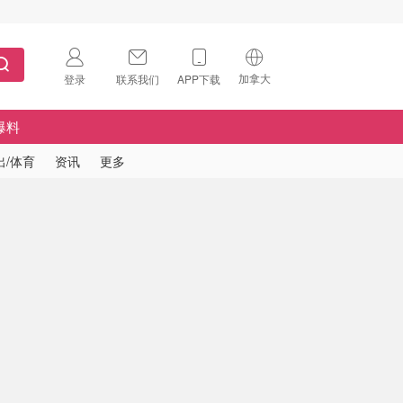
加拿大
登录
联系我们
APP下载
🇺🇸
美国
爆料
🇨🇳
中国
出/体育
资讯
更多
🇨🇦
加拿大
扫码下载 App
🇬🇧
英国
Download on the
App Store
🇩🇪
德国
Download the
Android App
🇫🇷
法国
🇮🇹
意大利
🇦🇺
澳洲