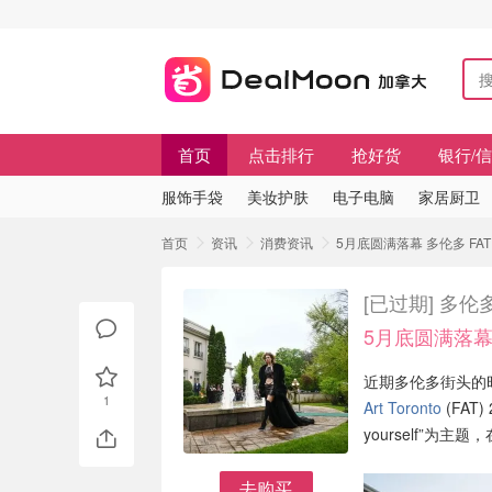
首页
点击排行
抢好货
银行/
服饰手袋
美妆护肤
电子电脑
家居厨卫
首页
资讯
消费资讯
5月底圆满落幕 多伦多 F
[已过期]
多伦
5月底圆满落
近期多伦多街头的
1
Art Toronto
(FAT
yourself”为
去购买