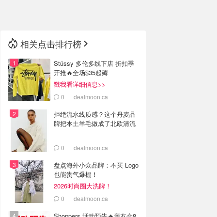
🇳🇿
新西兰
相关点击排行榜
Stüssy 多伦多线下店 折扣季
开抢🔥全场$35起薅
戳我看详细信息>>
0
dealmoon.ca
拒绝流水线质感？这个丹麦品
牌把本土羊毛做成了北欧清流
0
dealmoon.ca
盘点海外小众品牌：不买 Logo
也能贵气爆棚！
2026时尚圈大洗牌！
0
dealmoon.ca
Shoppers 活动预告🔥亲友会8