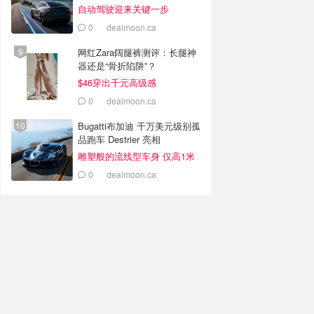
自动驾驶迎来关键一步
0
dealmoon.ca
网红Zara阔腿裤测评：长腿神
器还是“骨折陷阱”？
$46穿出千元高级感
0
dealmoon.ca
Bugatti布加迪 千万美元级别孤
品跑车 Destrier 亮相
雕塑般的流线型车身 仅高1米
0
dealmoon.ca