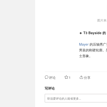
图片来自
🔹 T3 Bayside 
Mayer
的压轴秀广
男装的刚硬轮廓。
士形象。
评论
1
分享
写评论