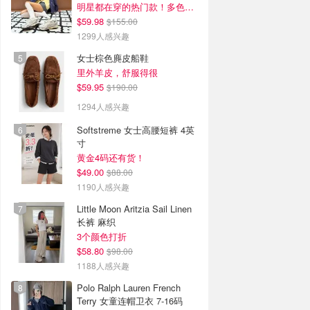
明星都在穿的热门款！多色可选 3.8折
$59.98
$155.00
1299人感兴趣
女士棕色麂皮船鞋
里外羊皮，舒服得很
$59.95
$190.00
1294人感兴趣
Softstreme 女士高腰短裤 4英
寸
黄金4码还有货！
$49.00
$88.00
1190人感兴趣
Little Moon Aritzia Sail Linen
长裤 麻织
3个颜色打折
$58.80
$98.00
1188人感兴趣
Polo Ralph Lauren French
Terry 女童连帽卫衣 7-16码