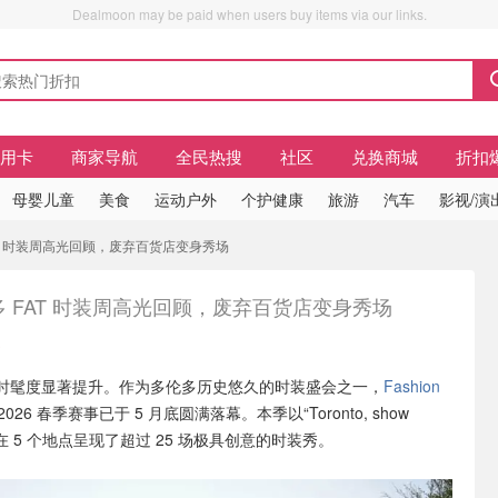
Dealmoon may be paid when users buy items via our links.
信用卡
商家导航
全民热搜
社区
兑换商城
折扣
母婴儿童
美食
运动户外
个护健康
旅游
汽车
影视/演
AT 时装周高光回顾，废弃百货店变身秀场
多 FAT 时装周高光回顾，废弃百货店变身秀场
幕
时髦度显著提升。作为多伦多历史悠久的时装盛会之一，
Fashion
) 2026 春季赛事已于 5 月底圆满落幕。本季以“Toronto, show
主题，在 5 个地点呈现了超过 25 场极具创意的时装秀。