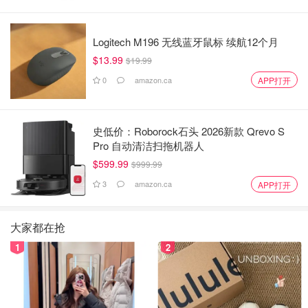
Logitech M196 无线蓝牙鼠标 续航12个月
$13.99
$19.99
0
amazon.ca
APP打开
史低价：Roborock石头 2026新款 Qrevo S
Pro 自动清洁扫拖机器人
$599.99
$999.99
3
amazon.ca
APP打开
大家都在抢
1
2