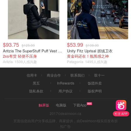
$93.75
$53.99
$125.00
$109.00
Aritzia The SuperStuff Puff Vest 轻盈亮面马甲
Unity Fitz Uprisal 抓绒卫衣
2xs有货 轻便不压身
黄金码还在！氛围感之神
Aritzia
1509人感兴趣
Patagonia
1495人感兴趣
信用卡
商业合作
联系我们
双十一
黑五
InRewards
饭团外卖
隐私条款
用户协议
版权声明
触屏版
电脑版
下载App
2017©dealmoon.ca
打开 APP
页面信息由用户分享或品牌、商家提供，由Dealmoon核实后发布折
扣广告