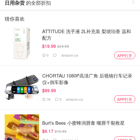
日用杂货
的全部折扣
猜你喜欢
ATTITUDE 洗手液 2L补充装 梨琥珀香 温和
配方
$19.99
$24.99
0
amazon.ca
APP打开
CHORTAU 1080P高清广角 后视镜行车记录
仪+倒车影像
$89.99
18
3
amazon.ca
APP打开
Burt's Bees 小蜜蜂润唇膏 嘴唇干裂救星
$6.17
$12.49
3
amazon.ca