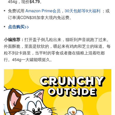
454g，现价
$4.79
。
免费试用
Amazon Prime会员
，
30天包邮等9大福利
；或
订单满CDN$35加拿大境内免运费。
点击购买>>
小编推荐：
打开盖子倒几粒出来，猫听到声音就跑了过来。
外面酥脆，里面是软软的，嚼起来有鸡肉和芝士的味道。每
粒不到2卡路里，当平时的零食或者撒在猫粮上混着吃都
行。454g一大罐能喂挺久。