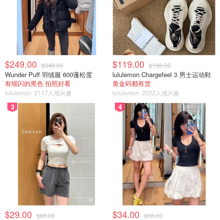
$249.00
$119.00
$348.00
$198.00
Wunder Puff 羽绒服 600蓬松度
lululemon Chargefeel 3 男士运动鞋
有细闪的黑色 拍照好看
黄金码都有货
lululemon
2117人感兴趣
lululemon
2022人感兴趣
3
4
$29.00
$34.00
$88.00
$68.00