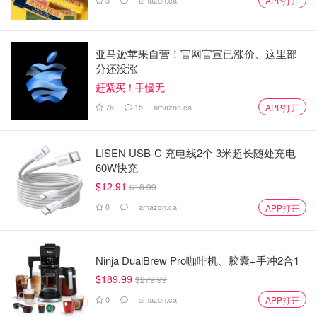
APP打开
亚马逊苹果自营！官网官宣已涨价、这里部
分还没涨
赶紧买！手慢无
76
15
amazon.ca
APP打开
LISEN USB-C 充电线2个 3米超长随处充电
60W快充
$12.91
$18.99
0
amazon.ca
APP打开
Ninja DualBrew Pro咖啡机、胶囊+手冲2合1
$189.99
$279.99
0
amazon.ca
APP打开