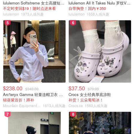
lululemon Softstreme 女士高腰短裤 10cm
lululemon All It Takes Nulu 罗纹V领短袖T恤
不定时变回$19！随时点进来看
自带胸垫！国内￥350
lululemon
1973人感兴趣
lululemon
1658人感兴趣
5
6
$238.00
$37.50
$340.00
$79.99
Arc'teryx Gamma 轻量连帽卫衣 女款
Crocs 女士经典厚底凉鞋
锦葵紫首折！蹲补
补货！云朵葡萄冰！
Mountain Equipment Company
1613人感兴趣
Crocs.ca
1560人感兴趣
7
8