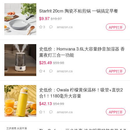
Starfrit 20cm 陶瓷不粘煎锅 一锅搞定早餐
$9.97
$19.97
3
amazon.ca
APP打开
史低价：Homvana 3.6L大容量静音加湿器 香
薰夜灯三合一功能
$25.49
$59.98
4
amazon.ca
APP打开
史低价：Owala 柠檬黄保温杯！吸管+直饮2
合1！1180毫升大容量
$42.13
$54.99
1
amazon.ca
APP打开