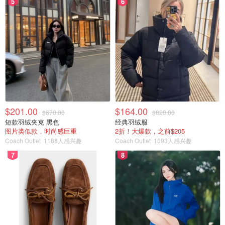
5
6
$201.00
$164.00
$670.00
$820.00
短款羽绒夹克 黑色
经典羽绒服
图片类似款，时尚感巨重
2折！大爆款，之前$205
Coach Outlet
1188人感兴趣
Coach Outlet
1093人感兴趣
7
8