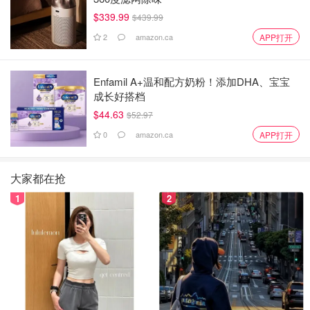
$339.99
$439.99
2
amazon.ca
APP打开
Enfamil A+温和配方奶粉！添加DHA、宝宝
成长好搭档
$44.63
$52.97
0
amazon.ca
APP打开
大家都在抢
1
2