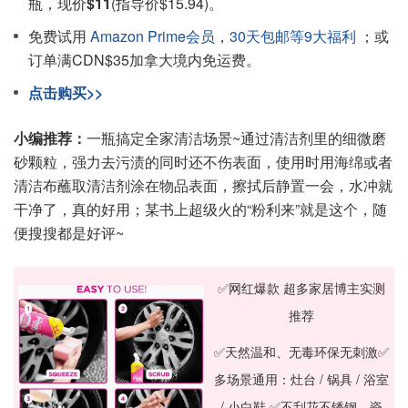
瓶，现价
$11
(指导价$15.94)。
免费试用
Amazon Prime会员
，
30天包邮等9大福利
；或
订单满CDN$35加拿大境内免运费。
点击购买>>
小编推荐：
一瓶搞定全家清洁场景~通过清洁剂里的细微磨
砂颗粒，强力去污渍的同时还不伤表面，使用时用海绵或者
清洁布蘸取清洁剂涂在物品表面，擦拭后静置一会，水冲就
干净了，真的好用；某书上超级火的“粉利来”就是这个，随
便搜搜都是好评~
✅网红爆款 超多家居博主实测
推荐
✅天然温和、无毒环保无刺激
✅
多场景通用：灶台 / 锅具 / 浴室
/ 小白鞋
✅不刮花不锈钢、瓷