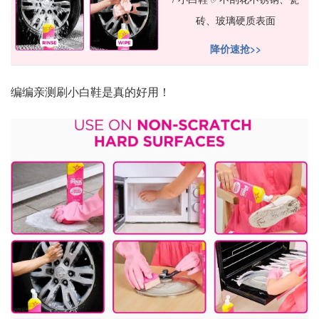
砖、玻璃硬质表面
降价速抢>>
编编亲测刷小白鞋是真的好用！