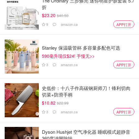
The Ordinary 三步焕亮 迷你明星护肤套装 5.7
折
$23.20
$40.50
9
amazon.ca
APP打开
Stanley 保温吸管杯 多容量多配色可选
590毫升现仅$24! 手慢无>>
3
amazon.ca
APP打开
史低价：十八子作高碳钢厨师刀！锋利切肉
切菜+防滑手柄
$10.82
$22.99
3
amazon.ca
APP打开
Dyson Hushjet 空气净化器 睡眠模式超静音
360度滤网除味