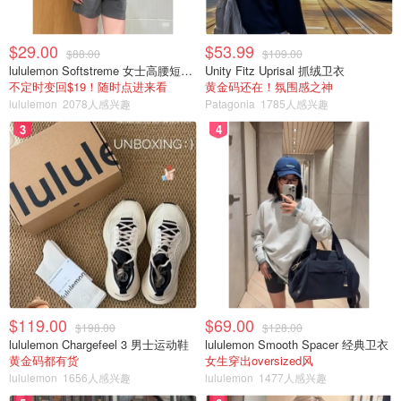
$29.00
$53.99
$88.00
$109.00
lululemon Softstreme 女士高腰短裤 10cm
Unity Fitz Uprisal 抓绒卫衣
不定时变回$19！随时点进来看
黄金码还在！氛围感之神
lululemon
2078人感兴趣
Patagonia
1785人感兴趣
3
4
$119.00
$69.00
$198.00
$128.00
lululemon Chargefeel 3 男士运动鞋
lululemon Smooth Spacer 经典卫衣
黄金码都有货
女生穿出oversized风
lululemon
1656人感兴趣
lululemon
1477人感兴趣