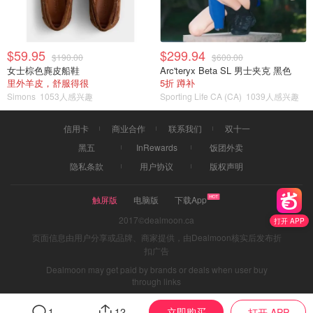
$59.95
$299.94
$190.00
$600.00
女士棕色麂皮船鞋
Arc'teryx Beta SL 男士夹克 黑色
里外羊皮，舒服得很
5折 蹲补
Simons
1053人感兴趣
Sporting Life CA (CA)
1039人感兴趣
信用卡
商业合作
联系我们
双十一
黑五
InRewards
饭团外卖
隐私条款
用户协议
版权声明
触屏版
电脑版
下载App
2017©dealmoon.ca
打开 APP
页面信息由用户分享或品牌、商家提供，由Dealmoon核实后发布折
扣广告
Dealmoon may get paid by brands or deals when user buy
through links
立即购买
1
12
打开 APP